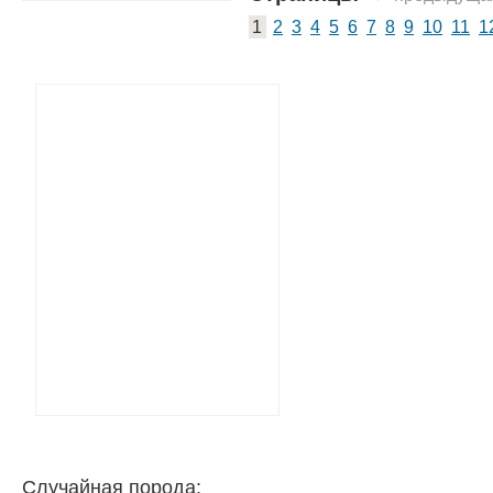
1
2
3
4
5
6
7
8
9
10
11
1
Случайная порода: