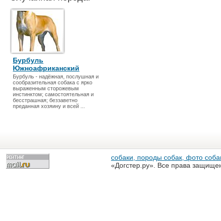
Бурбуль
Южноафриканский
Бурбуль - надёжная, послушная и
сообразительная собака с ярко
выраженным сторожевым
инстинктом; самостоятельная и
бесстрашная; беззаветно
преданная хозяину и всей ...
собаки, породы собак, фото собак
«Догстер.ру». Все права защище
разрешена только с письменного
«Догстер.ру»