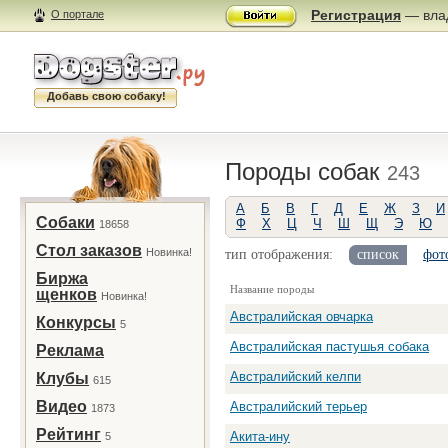
Регистрация
— влад
О портале
Добавь свою собаку!
Породы собак
243
А
Б
В
Г
Д
Е
Ж
З
И
Собаки
Ф
Х
Ц
Ч
Ш
Щ
Э
Ю
18658
Стол заказов
Новинка!
тип отображения:
список
фот
Биржа
Название породы
щенков
Новинка!
Австралийская овчарка
Конкурсы
5
Австралийская пастушья собака
Реклама
Австралийский келпи
Клубы
615
Видео
Австралийский терьер
1873
Рейтинг
Акита-ину
5