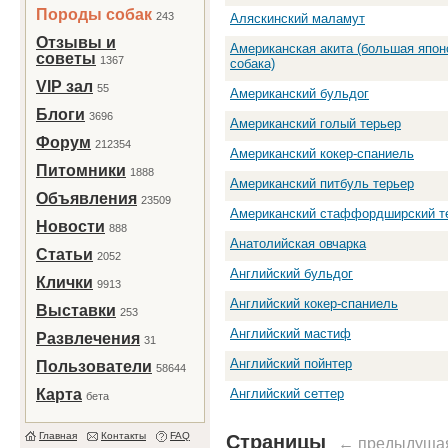
Породы собак
243
Аляскинский маламут
Отзывы и
Американская акита (большая япон
советы
1367
собака)
VIP зал
55
Американский бульдог
Блоги
3696
Американский голый терьер
Форум
212354
Американский кокер-спаниель
Питомники
1888
Американский питбуль терьер
Объявления
23509
Американский стаффордширский т
Новости
888
Анатолийская овчарка
Статьи
2052
Английский бульдог
Клички
9913
Английский кокер-спаниель
Выставки
253
Английский мастиф
Развлечения
31
Английский пойнтер
Пользователи
58644
Карта
Английский сеттер
бета
Главная
Контакты
FAQ
Страницы
← предыдуща