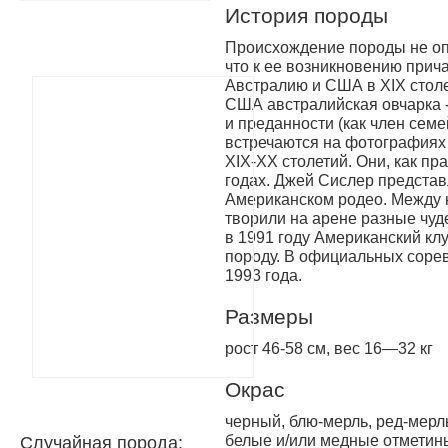
История породы
Происхождение породы не опр
что к ее возникновению прич
Австралию и США в XIX столе
США австралийская ов­чарка -
и преданности (как член семе
встречаются на фотографиях 
XIX-XX столе­тий. Они, как пр
годах. Джей Сислер представ
Американском родео. Между н
творили на арене раз­ные чуд
в 1991 году Американский кл
породу. В официальных сорев
1993 года.
Размеры
рост 46-58 см, вес 16—32 кг
Окрас
черный, блю-мерль, ред-мерль
белые и/или медные отметин
Случайная порода: