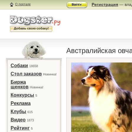
Регистрация
— влад
О портале
Добавь свою собаку!
Австралийская овч
Собаки
18658
Стол заказов
Новинка!
Биржа
щенков
Новинка!
Конкурсы
5
Реклама
Клубы
615
Видео
1873
Рейтинг
5