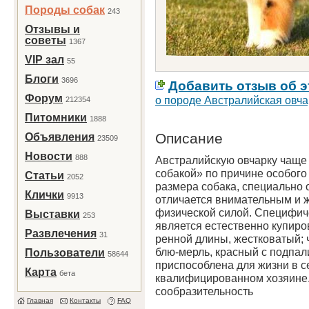
Породы собак
243
Отзывы и
советы
1367
VIP зал
55
Блоги
3696
Добавить отзыв об э
Форум
о породе Австралийская овча
212354
Питомники
1888
Описание
Объявления
23509
Новости
888
Австралийскую овчарку чаще
собакой» по причине особого
Статьи
2052
размера собака, специально 
Клички
9913
отличается вни­мательным и 
физической силой. Специфич
Выставки
253
является естественно купиро
Развлечения
31
ренной длины, жестковатый; 
блю-мерль, красный с подпа­
Пользователи
58644
приспо­соблена для жизни в с
Карта
бета
квалифицированном хозяине
сообразительность
Главная
Контакты
FAQ