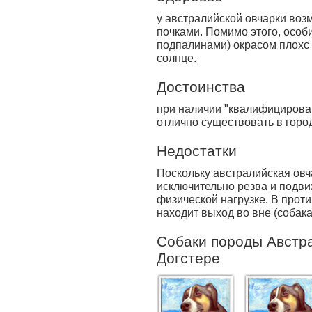
у австралий­ской овчарки во
почками. Помимо этого, особ
подпалинами) окрасом плохс
солнце.
Достоинства
при наличии "квалифицирован
отлично существовать в горо
Недостатки
Поскольку австралийская овча
исключительно резва и подви
физической нагрузке. В прот
находит выход во вне (собака 
Собаки породы Австра
Догстере