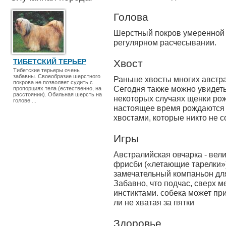
Голова
Шерстный покров уме­ренной 
регулярном расчесывании.
ТИБЕТСКИЙ ТЕРЬЕР
Хвост
Тибетские терьеры очень
забавны. Своеобразие шерстного
Раньше хвосты многих австра
покрова не позволяет судить с
Сегодня также можно увидеть 
пропорциях тела (естественно, на
расстоянии). Обильная шерсть на
некоторых случаях щенки рож
голове ...
настоящее время рождаются
хвостами, которые никто не с
Игры
Австралий­ская овчарка - ве
фрисби («летающие тарелки»)
замечательный компаньон дл
Забавно, что подчас, сверх
инстиктами. собека может при
ли не хватая за пятки
Здоровье