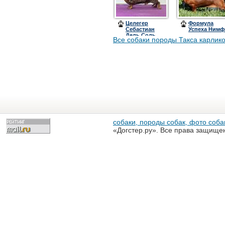
Целегер
Формула
Себастиан
Успеха Нимф
Дель Соль
Все собаки породы Такса карлик
собаки, породы собак, фото собак
«Догстер.ру». Все права защище
разрешена только с письменного
«Догстер.ру»