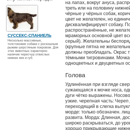
на лапах, вокруг ануса, расп
треть или на половину нижней 
чёрные у чёрных собак, кори
цвет не желателен, но едини
дисквалифицируют собаку. П
распространённые, не желате
мраморных основной цвет вс
СУССЕКС-СПАНИЕЛЬ
серый). Желательны беспоря
Несколько массивные,
толстокожие собаки с роскошным
(крупные пятна не желательн
рыжим шерстяным покровом. Для
этих животных характерно
должны преобладать. Окрас 
наличие чересчур отвислых
тёмными тигровинами. Мочка н
нижних век и губ.
одноцветных и двуцветных ос
Голова
Удлинённая при взгляде свер
сужающаяся к мочке носа, од
дуги чётко выражены. Носово
узкие. черепная часть: Череп
переходящий в слегка выпукл
морде: только обозначен. ли
развита. Морда: Длинная, до
широко раскрываться, до уро
хорошо прикрывающие нижню