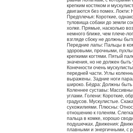
крепким костяком и мускулист
двигаются без помех. Локти:
Предплечья: Короткие, однако
туловища собаки до земли со
холке. Прямые, насколько во
немного ближе, чем плече-ло
взгляде сбоку не должны быт
Передние лапы: Пальцы в ком
здоровыми, прочными, пухлы
крепкими когтями. Пятый пал
значения, но не должен быть 
Конечности очень мускулисты
передней части. Углы коленн
выражены. Задние ноги парал
широко. Бёдра: Должны быть
Коленнее суставы: Массивны
углами. Голени: Короткие, об
градусов. Мускулистые. Скак
сухожилиями. Плюсны: Относ
отношению к голеням. Слегка
пальца в комке, хорошо свод
подушечках. Движения: Движ
плавными и энергичными, с 