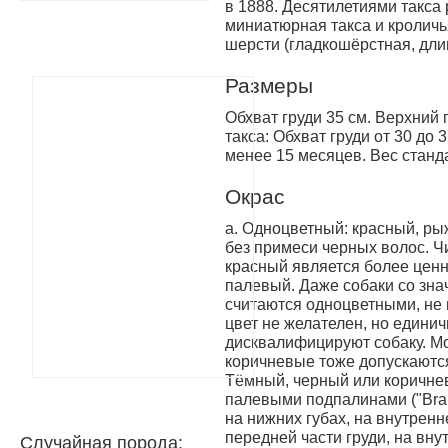
в 1888. Десятилетиями такса 
миниатюрная такса и кроличья
шерсти (гладкошёрстная, дл
Размеры
Обхват груди 35 см. Верхний 
такса: Обхват груди от 30 до 
менее 15 месяцев. Вес станда
Окрас
a. Одноцветный: красный, ры
без примеси черных волос. Ч
красный является более цен
палевый. Даже собаки со зн
считаются одноцветными, не 
цвет не желателен, но едини
дисквалифицируют собаку. Мо
коричневые тоже допускаются
Тёмный, черный или коричне
палевыми подпалинами ("Bran
на нижних губах, на внутренн
передней части груди, на вну
Случайная порода: