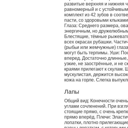
развитые верхняя и нижняя 
равномерный и с устойчивым
комплект из 42 зубов в соотв
пасти, со здоровыми клыками,
Глаза: Среднего размера, ов
энергичным, но дружелюбным
Блестящие, тёмные рыжевато
всех окрасах рубашки. Части
(рыбьи или жемчужные) глаза
могут быть терпимы. Уши: По
вперед. Достаточно длинные,
узкие, не заострённые, и не
краями прилегают к скулам. 
мускулистая, держится высо
кожа на горле. Слегка выпукл
Лапы
Общий вид: Конечности очен
углами сочленений. При взгл
стоящие прямо, с очень креп
прямо вперёд. Плечи: Эласт
лопатки, плотно прилегающие
равны лопаткам, с которыми о