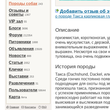
Породы собак
243
Отзывы и
Добавить отзыв об э
советы
1367
о породе Такса карликовая г
VIP зал
55
Блоги
3696
Описание
Форум
212354
приземистая, коротконогая, у
Питомники
очень мускулистая, с дерзко
1888
внимательным выражением.
Объявления
23509
выражен. Несмотря на свои н
Новости
туловища, она очень подвижн
888
Статьи
2052
История породы
Клички
9913
Такса (Dachshund, Dackel, или
Выставки
253
Среди гончих постоянно появ
Развлечения
подходящие для охоты под зе
31
произошла такса, признанная
Пользователи
58644
с успехом применяемых пород
Карта
превосходно работает на пове
бета
выискивая и выслеживая под
занимающийся разведением так
Главная
Контакты
FAQ