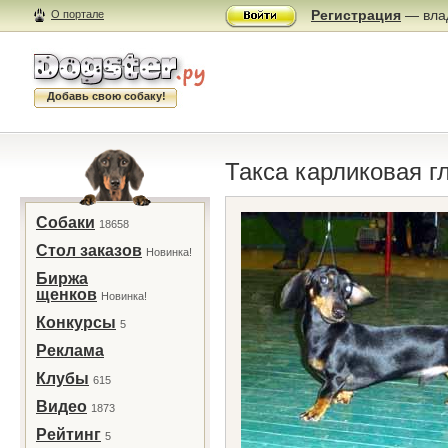
Регистрация
— влад
О портале
Добавь свою собаку!
Такса карликовая г
Собаки
18658
Стол заказов
Новинка!
Биржа
щенков
Новинка!
Конкурсы
5
Реклама
Клубы
615
Видео
1873
Рейтинг
5