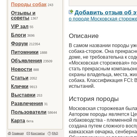
Породы собак
243
Добавить отзыв об э
Отзывы и
советы
о породе Московская сторож
1367
VIP зал
55
Описание
Блоги
3696
Форум
212354
В самом названии породы уже
собака-сторож. Она прекрасн
Питомники
1888
доме, не требовательна к со
Объявления
23509
«Московская сторожевая» по
стать прекрасным компаньон
Новости
888
охраны владельца, места, жи
Статьи
2052
собака. Классификация FCI: В
испытаний.
Клички
9913
Выставки
253
История породы
Развлечения
31
Московская сторожевая была 
Пользователи
58644
Автором породы является Це
собаководства - племенной п
Карта
бета
создана путем сложного вос
кавказская овчарка, сенберна
Главная
Контакты
FAQ