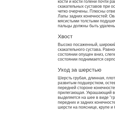
кости и кости голени почти р
скакательных суставов при о
четко очерчены. Плюсны отве
Лапы задних конечностей: Ов
мясистыми толстыми подушеч
пальцы должны быть удалены
Хвост
Высоко посаженный, широкий,
скакательного сустава. Равн
состоянии опущен вниз, слегк
состоянии поднимается серп
Уход за шерстью
Шерсть грубая, длинная, пло
развитым подшерстком, остев
передней стороне конечносте
прилегающая. Украшающий во
выделяется на шее в виде "гр
передних и задних конечност
шерсти на пояснице, крупе и 