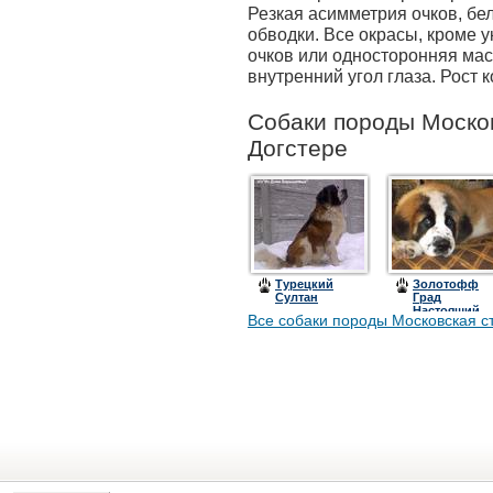
Резкая асимметрия очков, бел
обводки. Все окрасы, кроме у
очков или односторонняя мас
внутренний угол глаза. Рост к
Собаки породы Моско
Догстере
Турецкий
Золотофф
Султан
Град
Настоящий
Все собаки породы Московская с
Полковник