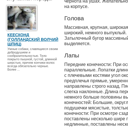
чернота на ушах. Желательно:
на корпусе.
Голова
Массивная, крупная, широкая 
широкий, немного выпуклый.
КЕЕСХОНД
Затылочный бугор массивный
(ГОЛЛАНДСКИЙ ВОЛЧИЙ
выделяется.
ШПИЦ)
Умные собаки, славящиеся своим
добродушием и
Лапы
сообразительностью. Тело
покрыто пышной, густой, длинной
шерстью, причем кончики волос
Передние конечности: При ос
всегда обязательно черные.
параллельные. Лопатки длин
Более ...
с плечевыми костями угол ок
предплечья прямые, умеренн
направлены строго назад. Пяс
слегка наклонные. Длина пере
немного больше половины вы
конечностей: Большие, округ
подушечки мясистые, толстые
конечности: При осмотре сза
поставлены несколько шире 
недлинные, поставлены неск