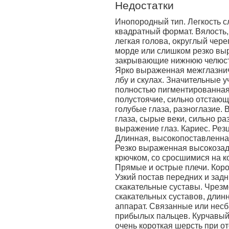
Недостатки
Инопородный тип. Легкость с
квадратный формат. Вялость,
легкая голова, округлый чере
морде или слишком резко вы
закрывающие нижнюю челюсть
Ярко выраженная межглазничн
лбу и скулах. Значительные у
полностью пигментированная
полустоячие, сильно отстающ
голубые глаза, разноглазие.
глаза, сырые веки, сильно ра
выражение глаз. Кариес. Рез
Длинная, высокопоставленна
Резко выраженная высокозадо
крючком, со сросшимися на к
Прямые и острые плечи. Коро
Узкий постав передних и зад
скакательные суставы. Чрез
скакательных суставов, длин
аппарат. Связанные или нес
прибылых пальцев. Курчавый 
очень короткая шерсть при о