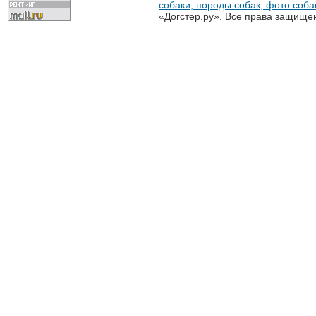
собаки, породы собак, фото собак
«Догстер.ру». Все права защище
разрешена только с письменного
«Догстер.ру»