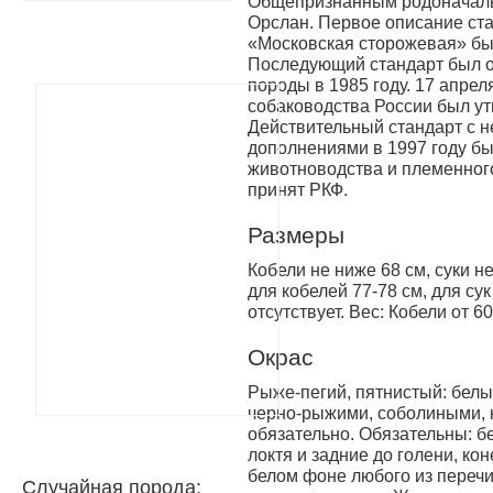
Общепризнанным родоначальн
Орслан. Первое описание ст
«Московская сторожевая» был
Последующий стандарт был о
породы в 1985 году. 17 апре
собаководства России был у
Действительный стандарт с 
дополнениями в 1997 году б
животноводства и племенног
принят РКФ.
Размеры
Кобели не ниже 68 см, суки н
для кобелей 77-78 см, для су
отсутствует. Вес: Кобели от 60 
Окрас
Рыже-пегий, пятнистый: бел
черно-рыжими, соболиными, 
обязательно. Обязательны: бе
локтя и задние до голени, ко
белом фоне любого из перечи
Случайная порода: