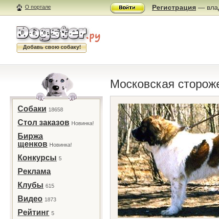
Регистрация
— влад
О портале
Добавь свою собаку!
Московская сторож
Собаки
18658
Стол заказов
Новинка!
Биржа
щенков
Новинка!
Конкурсы
5
Реклама
Клубы
615
Видео
1873
Рейтинг
5