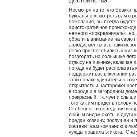
Достоинства
Несмотря на то, что Бракко 
буквально «смотреть вам в р
пожелания, вы всегда будете
аристократичное происхожден
немного «повредничать», но..
обратить внимание на свою п
аплодисменты все-таки испол
легко приспособились к жизни
позагорать на солнышке лето
отдыху на пикнике, включая п
погода не будет располагать к
поддержит вас в желании раз
этой собаке удивительно соч
открытость и настороженность
в городе и в загородном доме
прекрасный, т.к. чует и слыши
того как им придет в голову 
Особенности поведения и хар
любым видам охоты и другим
предан хозяину, послушен и 
составит вам компанию в люб
чужды правила этикета.. Она