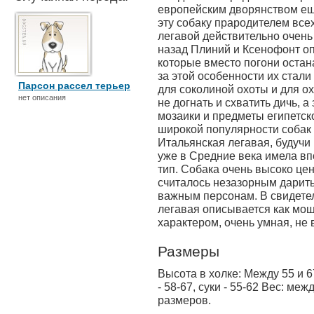
европейским дворянством ещ
эту собаку прародителем все
легавой действительно очень
назад Плиний и Ксенофонт оп
которые вместо погони остан
за этой особенности их стал
Парсон рассел терьер
для соколиной охоты и для о
нет описания
не догнать и схватить дичь, а
мозаики и предметы египетск
широкой популярности собак 
Итальянская легавая, будучи
уже в Средние века имела в
тип. Собака очень высоко цен
считалось незазорным дарит
важным персонам. В свидетел
легавая описывается как мощ
характером, очень умная, не 
Размеры
Высота в холке: Между 55 и 6
- 58-67, суки - 55-62 Вес: меж
размеров.