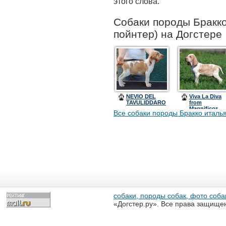
этого слова.
Собаки породы Бракко
пойнтер) на Догстере
NEVIO DEL
Viva La Diva
TAVULIDDARO
from
Magnificos
Все собаки породы Бракко италья
Kingdom
собаки, породы собак, фото собак
«Догстер.ру». Все права защище
разрешена только с письменного
«Догстер.ру»