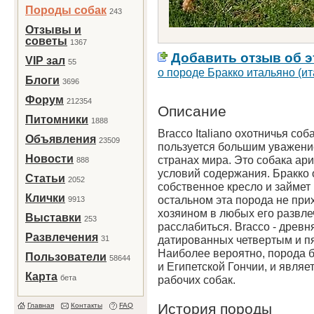
Породы собак
243
Отзывы и
советы
1367
Добавить отзыв об э
VIP зал
55
о породе Бракко итальяно (и
Блоги
3696
Форум
212354
Описание
Питомники
1888
Bracco Italiano охотничья соба
Объявления
23509
пользуется большим уважение
Новости
странах мира. Это собака ар
888
условий содержания. Бракко
Статьи
2052
собственное кресло и займет 
Клички
остальном эта порода не при
9913
хозяином в любых его развл
Выставки
253
расслабиться. Bracco - древн
Развлечения
датированных четвертым и п
31
Наиболее вероятно, порода б
Пользователи
58644
и Египетской Гончии, и явля
Карта
бета
рабочих собак.
История породы
Главная
Контакты
FAQ