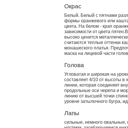
Окрас
Белый. Белый с пятнами раз
формы оранжевого или кашта
цвета. На белом - крап оранж
зависимости от цвета пятен.
высоко ценится металлически
считаются теплые оттенки к
монашеского платья. Предпо
маска на лицевой части голов
Голова
Угловатая и широкая на уров
составляет 4/10 от высоты в 
линии, которая соединяет вну
продольные оси черепа и морд
линию от высшей точки спинк
уровне затылочного бугра, и
Лапы
сильные, немного овальные, 
ногтями, загибающимися книз