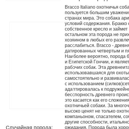
Bracco Italiano охотничья соба
пользуется большим уважение
странах мира. Это собака ар
условий содержания. Бракко
собственное кресло и займет 
остальном эта порода не при
хозяином в любых его развл
расслабиться. Bracco - древн
датированных четвертым и п
Наиболее вероятно, порода б
и Египетской Гончии, и явля
рабочих собак. Эта древнеит
использовавшаяся для охоты
самостоятельно и развивалас
с использованием (силков)се
адаптировалась к подружейно
бесспорность древнего прои
это касается как его сложения
охотничьей собаки. За много
высоко ценят не только охот
компаньоном, спасателем, со
другие способности, итальян
Случайная порода:
ожидания. Порода была хоро