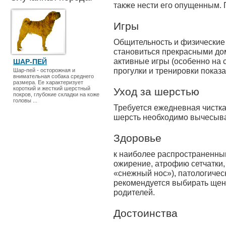
также нести его опущенным. 
Игры
Общительность и физические
становиться прекрасными д
активные игры (особенно на 
ШАР-ПЕЙ
прогулки и тренировки показ
Шар-пей - осторожная и
внимательная собака среднего
размера. Ее характеризует
короткий и жесткий шерстный
Уход за шерстью
покров, глубокие складки на коже
головы ...
Требуется ежедневная чистка
шерсть необходимо вычесыва
Здоровье
к наиболее распространенны
ожирение, атрофию сетчатки,
«снежный нос»), патологичес
рекомендуется выбирать щен
родителей.
Достоинства