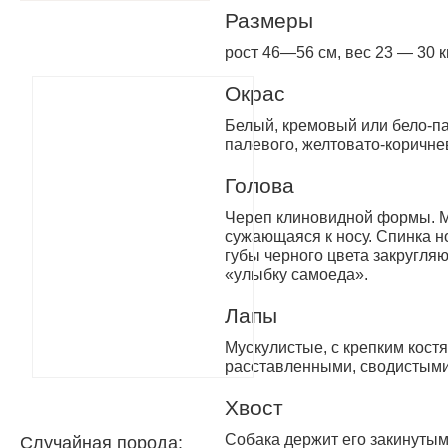
Размеры
рост 46—56 см, вес 23 — 30 к
Окрас
Белый, кремовый или бело-п
палевого, желтовато-коричнев
Голова
Череп клиновидной формы. М
сужающаяся к носу. Спинка 
губы черного цвета закругляю
«улыбку самоеда».
Лапы
Мускулистые, с крепким кост
расставленными, сводистыми
Хвост
Собака держит его закинутым
Случайная порода: