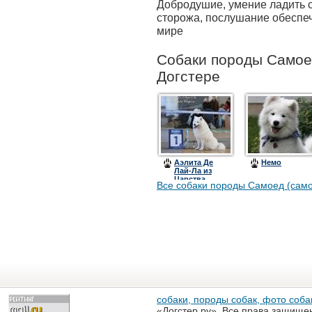
Добродушие, умение ладить с
сторожа, послушание обеспе
мире
Собаки породы Самоед
Догстере
Аэлита Де
Немо
Лай-Ла из
Царства
Все собаки породы Самоед (само
Сварога/AELITA
DE LAY-LA IZ
TSARSTVA
SVAROGA
собаки, породы собак, фото собак
«Догстер.ру». Все права защище