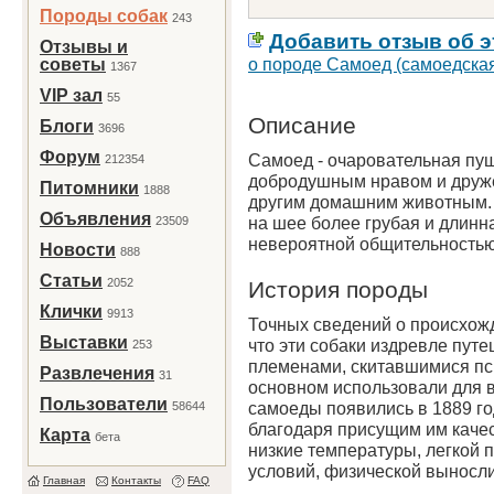
Породы собак
243
Добавить отзыв об э
Отзывы и
о породе Самоед (самоедская
советы
1367
VIP зал
55
Описание
Блоги
3696
Форум
Самоед - очаровательная пуш
212354
добродушным нравом и друж
Питомники
1888
другим домашним животным. Ш
Объявления
на шее более грубая и длин
23509
невероятной общительностью 
Новости
888
Статьи
2052
История породы
Клички
9913
Точных сведений о происхожд
Выставки
что эти собаки издревле пут
253
племенами, скитавшимися пс
Развлечения
31
основном использовали для в
Пользователи
самоеды появились в 1889 го
58644
благодаря присущим им качес
Карта
бета
низкие температуры, легкой 
условий, физической выносли
Главная
Контакты
FAQ