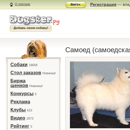
Регистрация
— влад
О портале
Добавь свою собаку!
Самоед (самоедска
Собаки
18658
Стол заказов
Новинка!
Биржа
щенков
Новинка!
Конкурсы
5
Реклама
Клубы
615
Видео
1873
Рейтинг
5