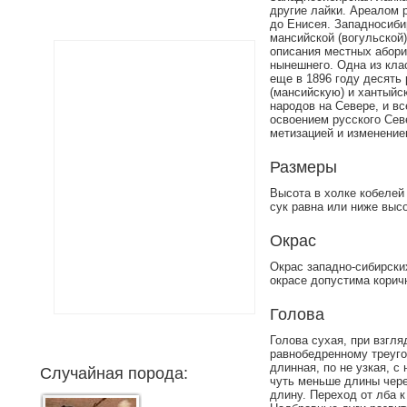
другие лайки. Ареалом 
до Енисея. Западносиби
мансийской (вогульской)
описания местных абори
нынешнего. Одна из кл
еще в 1896 году десять 
(мансийскую) и хантыйс
народов на Севере, и вс
освоением русского Сев
метизацией и изменение
Размеры
Высота в холке кобелей 5
сук равна или ниже высо
Окрас
Окрас западно-сибирских
окрасе допустима корич
Голова
Голова сухая, при взгл
равнобедренному треуго
длинная, по не узкая, 
Случайная порода:
чуть меньше длины чере
длину. Переход от лба 