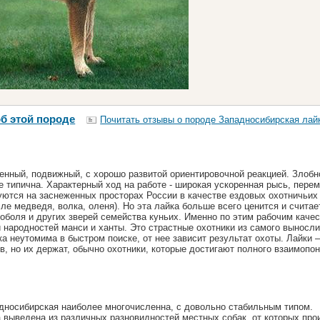
б этой породе
Почитать отзывы о породе Западносибирская лай
нный, подвижный, с хорошо развитой ориентировочной реакцией. Злобн
е типична. Характерный ход на работе - широкая ускоренная рысь, пер
уются на заснеженных просторах России в качестве ездовых охотничьих
ле медведя, волка, оленя). Но эта лайка больше всего ценится и считае
оболя и других зверей семейства куньих. Именно по этим рабочим каче
и народностей манси и ханты. Это страстные охотники из самого выносли
а неутомима в быстром поиске, от нее зависит результат охоты. Лайки 
в, но их держат, обычно охотники, которые достигают полного взаимопо
дносибирская наиболее многочисленна, с довольно стабильным типом.
 выведена из различных разновидностей местных собак, от которых про