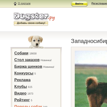
О портале
Регистраци
Добавь свою собаку!
Западносиби
Собаки
18658
Стол заказов
Новинка!
Биржа щенков
Новинка!
Конкурсы
5
Реклама
Клубы
615
Видео
1873
Рейтинг
5
Породы собак