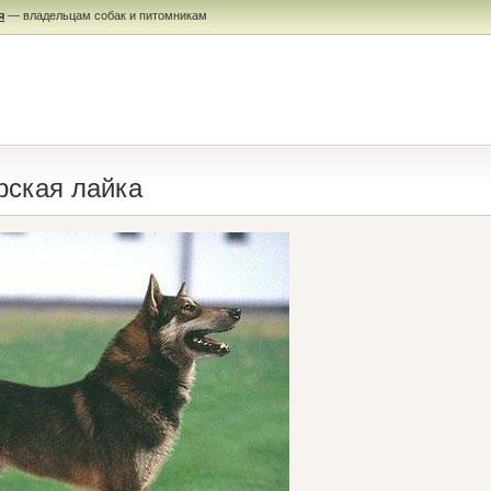
я
— владельцам собак и питомникам
рская лайка