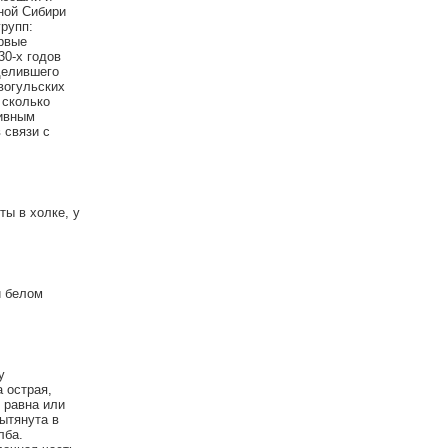
ной Сибири
рупп:
ервые
30-х годов
делившего
 вогульских
 сколько
сивным
 связи с
ты в холке, у
и белом
у
 острая,
 равна или
ытянута в
лба.