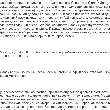
распространения породы является лесная зона Северного Урала и Запад
рская лайка явилась результатом слияния следующих внутрипородных г
, хантейской (остяцкой) и уральской. Самая распространенная лайка. П
генных лаек были сделаны в период с 80-х годов прошлого столетия до 
ассификаций лаек принадлежит перу князя А.Ширинского-Шихматова, вы
разновидностей лаек, в основном по этническому признаку, в том числе
кую (остяцкую). Он писал, что разновидностей лаек существует столько,
е они резко отличаются внешне. К концу прошлого века в связи с интен
ера состояние аборигенных популяций местных лаек стало ухудшаться в
м уклада жизни и быта аборигенных народностей.
5 - 62, сук 51 - 58 см. Высота в крестце у кобелей на 1 - 2 см ниже высо
ты в холке на 1 см.
 лаек белый, зонарный, пегий, серый, рыжий и бурый всех оттенков. Пр
невая мочка носа.
яде сверху остро-клинообразная, приближающаяся по форме к вытянутом
льнику, с умеренно широкой черепной коробкой. У сук голова уже. Морда
с некоторым расширением в области клыков. Длина морды приблизительно
пной коробки, профиль ее умеренно клинообразный. Черепная коробка в
к морде выражен, но не резко. Верхняя линия морды параллельна линии 