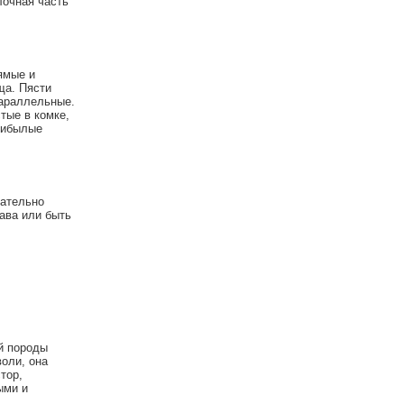
лочная часть
ямые и
ща. Пясти
параллельные.
тые в комке,
Прибылые
зательно
ава или быть
ой породы
воли, она
тор,
ыми и