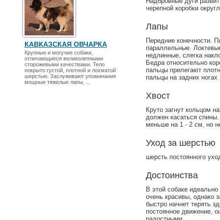
Надбровные дуги развит
черепной коробки округл
Лапы
Передние конечности. П
КАВКАЗСКАЯ ОВЧАРКА
параллельные. Локтевые
Крупные и могучие собаки,
недлинные, слегка накл
отличающиеся великолепными
Бедра относительно кор
сторожевыми качествами. Тело
пальцы прилегают плотн
покрыто густой, плотной и лохматой
шерстью. Заслуживают упоминания
пальцы на задних ногах
мощные тяжелые лапы, ...
Хвост
Круто загнут кольцом на
должен касаться спины.
меньше на 1 - 2 см, но н
Уход за шерстью
шерсть постоянного ухо
Достоинства
В этой собаке идеально 
очень красивы, однако з
быстро начнет терять зд
постоянное движение, о
радостными.