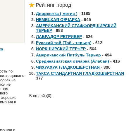
Рейтинг пород
Дворняжка ( метис )
-
1185
НЕМЕЦКАЯ ОВЧАРКА
-
945
АМЕРИКАНСКИЙ СТАФФОРДШИРСКИЙ
ТЕРЬЕР
-
883
ЛАБРАДОР РЕТРИВЕР
-
626
Русский той (Той - терьер)
-
612
ЙОРКШИРСКИЙ ТЕРЬЕР
-
564
ка
Американский Питбуль Терьер
-
494
Среднеазиатская овчарка (Алабай)
-
416
ЧИХУАХУА ГЛАДКОШЕРСТНАЯ
-
390
ость по
ТАКСА СТАНДАРТНАЯ ГЛАДКОШЕРСТНАЯ
-
емежающаяся с
377
 собак на
тся не
ствам
вого
В он-лайн(0):
– хорошие
нимания в
изошли и