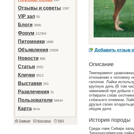
243
Отзывы и советы
1367
VIP зал
55
Блоги
3696
Форум
212354
Питомники
1888
Объявления
Добавить отзыв о
23509
Новости
888
Описание
Статьи
2052
Темперамент уравновеше
Клички
9913
отношению к человеку н
галопом. Лайки использ
Выставки
253
крупную дичь (В том чис
заменимой при добыче с
Развлечения
31
отбирали собак охотник
Пользователи
собачьего племени. Лайк
58644
друзья своих владельце
Карта
общем деле.
бета
История породы
Главная
Контакты
FAQ
Среди лаек Сибири запа
Западносибирская лайка