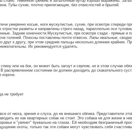
ы слабо. Теменной гребень и затылочный бугор хорошо выражены. Заты
ена. Губы сухие, плотно прилегающие, без отвислостей и брылей.
лечи умеренно косые, ноги мускулистые, сухие, при осмотре спереди пр
 отростки развиты и направлены строго назад, параллельно оси тулови
онные. Задние конечности.Мускулистые, при осмотре сзади - прямые и 
оче голеней. Плюсны поставлены почти отвесно. Лапы овальные, сводис
о друг к другу, при этом средние пальцы несколько длиннее крайних. 
 нежелательны. Их рекомендуется удалять.
 спину или на бок, он может быть загнут и серпом, но в этом случае обя
 В распрямленном состоянии он должен доходить до скакательного суст
е короче.
да не требует
все от нюха, зрения и слуха, до ее внешнего облика. Представители эт
аводить их как квартирных собак не стоит. Это собака не для жизни в не
оровье и "увянет" буквально на глазах. Ей необходим безграничный прос
щущение охоты, только так эти собаки могут чувствовать себя счастлив