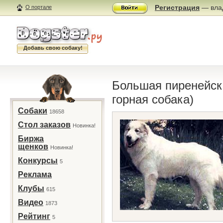
Регистрация
— влад
О портале
Добавь свою собаку!
Большая пиренейск
горная собака)
Собаки
18658
Стол заказов
Новинка!
Биржа
щенков
Новинка!
Конкурсы
5
Реклама
Клубы
615
Видео
1873
Рейтинг
5