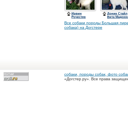
Ирвин
Доник Стайл
Рочестер
Вита Мадонн
Все собаки породы Большая пире
собака) на Догстере
собаки, породы собак, фото собак
«Догстер.ру». Все права защище
разрешена только с письменного
«Догстер.ру»