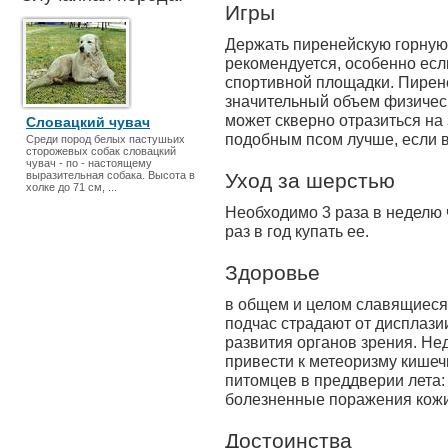
Игры
Держать пиренейскую горную 
рекомендуется, особенно ес
спортивной площадки. Пирен
значительный объем физическ
может скверно отразиться на
Словацкий чувач
подобным псом лучше, если в
Среди пород белых пастушьих
сторожевых собак словацкий
чувач - по - настоящему
выразительная собака. Высота в
Уход за шерстью
холке до 71 см, ...
Необходимо 3 раза в неделю 
раз в год купать ее.
Здоровье
в общем и целом славящиеся
подчас страдают от дисплази
развития органов зрения. Не
привести к метеоризму кишеч
питомцев в преддверии лета:
болезненные поражения кожи
Достоинства