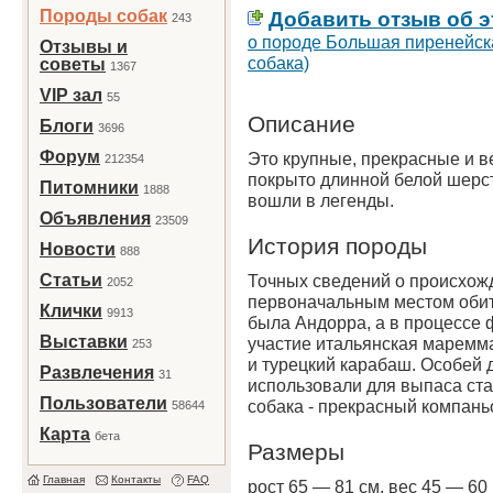
Породы собак
Добавить отзыв об э
243
о породе Большая пиренейска
Отзывы и
собака)
советы
1367
VIP зал
55
Описание
Блоги
3696
Форум
Это крупные, прекрасные и в
212354
покрыто длинной белой шерст
Питомники
1888
вошли в легенды.
Объявления
23509
История породы
Новости
888
Статьи
Точных сведений о происхожд
2052
первоначальным местом обит
Клички
9913
была Андорра, а в процессе
Выставки
участие итальянская маремма
253
и турецкий карабаш. Особей
Развлечения
31
использовали для выпаса ст
Пользователи
собака - прекрасный компань
58644
Карта
бета
Размеры
Главная
Контакты
FAQ
рост 65 — 81 см, вес 45 — 60 к