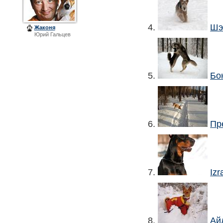
4.
Шэ
Жаконя
Юрий Гальцев
5.
Бо
6.
Пр
7.
Izr
8.
Ай