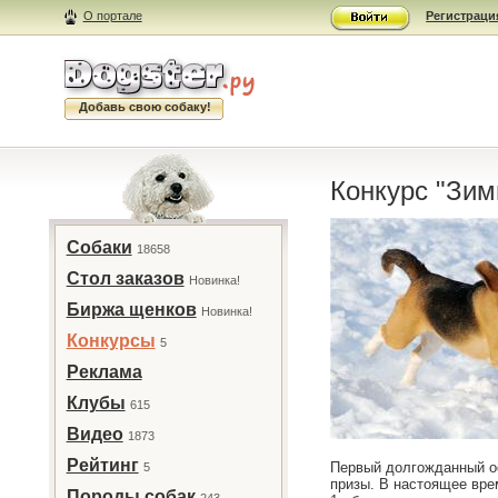
О портале
Регистраци
Добавь свою собаку!
Конкурс "Зим
Собаки
18658
Стол заказов
Новинка!
Биржа щенков
Новинка!
Конкурсы
5
Реклама
Клубы
615
Видео
1873
Рейтинг
Первый долгожданный оф
5
призы. В настоящее вре
Породы собак