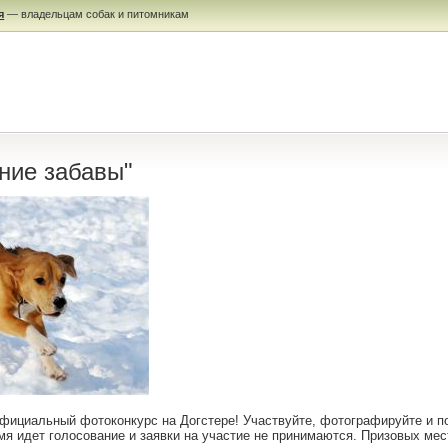
я
— владельцам собак и питомникам
ние забавы"
ициальный фотоконкурс на Догстере! Участвуйте, фотографируйте и п
мя идет голосование и заявки на участие не принимаются. Призовых мес