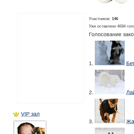
Участников:
146
Уже оставлено 4694 голо
Голосование зак
1.
Бе
2.
Ла
VIP зал
3.
Жа