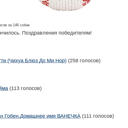
сов за 146 собак
ончилось. Поздравления победителям!
тти (Чихуа Блюз До Ми Нор)
(258 голосов)
йма
(113 голосов)
н Гобен.Домашнее имя ВАНЕЧКА
(111 голосов)