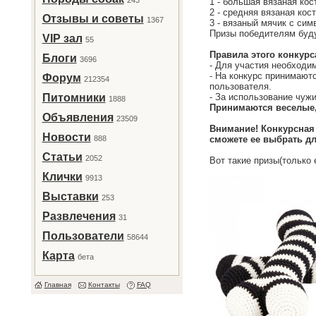
243
1 - большая вязаная кос
2 - средняя вязаная кос
Отзывы и советы
1367
3 - вязаный мячик с сим
Призы победителям буду
VIP зал
55
Правила этого конкурс
Блоги
3696
- Для участия необходи
- На конкурс принимают
Форум
212354
пользователя.
Питомники
- За использование чужи
1888
Принимаются веселые,
Объявления
23509
Внимание! Конкурсная
Новости
888
сможете ее выбрать дл
Статьи
2052
Вот такие призы(только
Клички
9913
Выставки
253
Развлечения
31
Пользователи
58644
Карта
бета
Главная
Контакты
FAQ