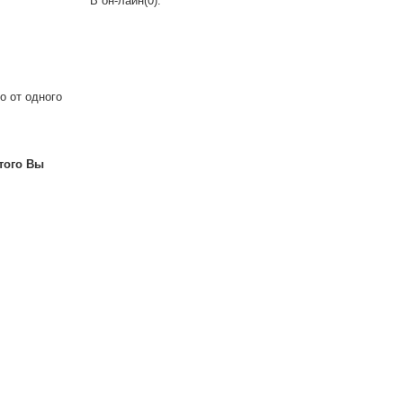
В он-лайн(0):
.
о от одного
того Вы