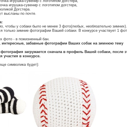
точка игрушка-сувенир с логотипом догстера,
точка игрушка-сувенир с логотипом догстера,
воликой Догстера.
т высланы по почте.
а:
мо, чтобы у собаки было не менее 3 фото(любых, необязательно зимних)
ся только зимние фотографии Вашей собаки. В конкурсе участвует 1 фот
х фото - в пожизненный бан.
 интересные, забавные фотографии Ваших собак на зимнюю тему
 фотография загружается сначала в профиль Вашей собаки, после э
я участия в конкурсе.
 еще символика будет):