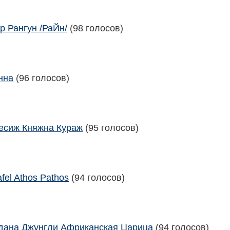
р Рангун /РаЙн/
(98 голосов)
нна
(96 голосов)
есиж Княжна Кураж
(95 голосов)
afel Athos Pathos
(94 голосов)
дана Джунгли Африканская Царица
(94 голосов)