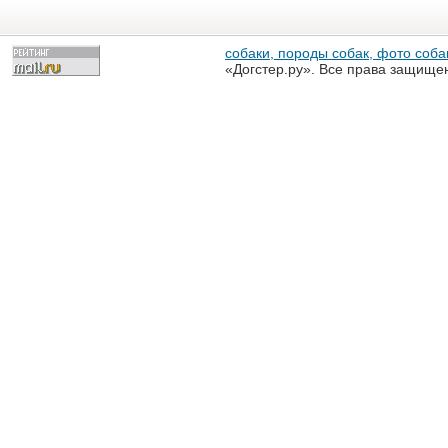
собаки, породы собак, фото собак
«Догстер.ру». Все права защище
разрешена только с письменного
«Догстер.ру»