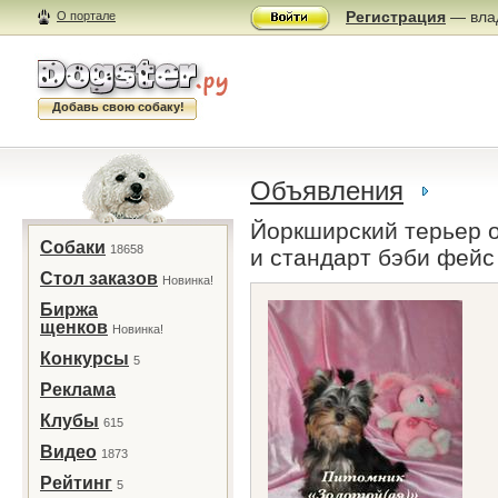
Регистрация
— влад
О портале
Добавь свою собаку!
Объявления
Йоркширский терьер 
Собаки
18658
и стандарт бэби фейс
Стол заказов
Новинка!
Биржа
щенков
Новинка!
Конкурсы
5
Реклама
Клубы
615
Видео
1873
Рейтинг
5