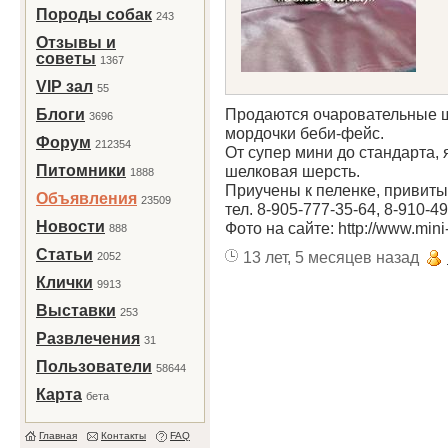
Породы собак
243
Отзывы и
советы
1367
VIP зал
55
Продаются очаровательные 
Блоги
3696
мордочки беби-фейс.
Форум
212354
От супер мини до стандарта, 
Питомники
шелковая шерсть.
1888
Приучены к пеленке, привиты
Объявления
23509
тел. 8-905-777-35-64, 8-910-49
Новости
Фото на сайте: http://www.min
888
Статьи
13 лет, 5 месяцев назад
2052
Клички
9913
Выставки
253
Развлечения
31
Пользователи
58644
Карта
бета
Главная
Контакты
FAQ