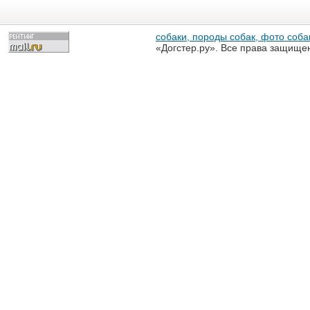
собаки, породы собак, фото собак
«Догстер.ру». Все права защище
разрешена только с письменного
«Догстер.ру»