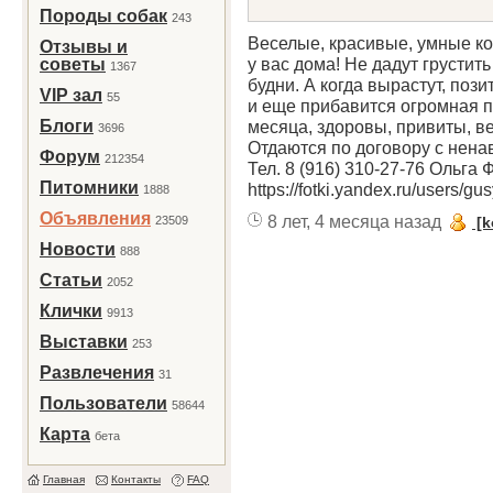
Породы собак
243
Веселые, красивые, умные ко
Отзывы и
у вас дома! Не дадут грустить
советы
1367
будни. А когда вырастут, поз
VIP зал
55
и еще прибавится огромная 
Блоги
месяца, здоровы, привиты, ве
3696
Отдаются по договору с нен
Форум
212354
Тел. 8 (916) 310-27-76 Ольга
Питомники
https://fotki.yandex.ru/users/
1888
Объявления
8 лет, 4 месяца назад
23509
[k
Новости
888
Статьи
2052
Клички
9913
Выставки
253
Развлечения
31
Пользователи
58644
Карта
бета
Главная
Контакты
FAQ