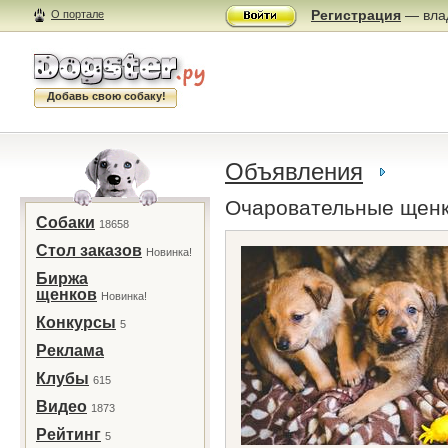
Регистрация
— влад
О портале
Добавь свою собаку!
Объявления
Очаровательные щенк
Собаки
18658
Стол заказов
Новинка!
Биржа
щенков
Новинка!
Конкурсы
5
Реклама
Клубы
615
Видео
1873
Рейтинг
5