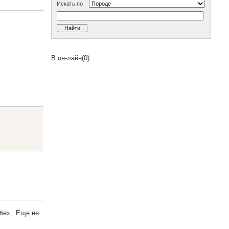
Искать по
В он-лайн(0):
без . Еще не