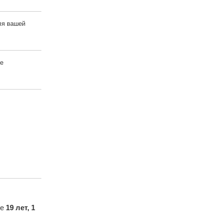
ля вашей
не
же
19 лет, 1