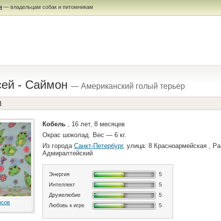
я
— владельцам собак и питомникам
сей - Саймон
— Американский голый терьер
]
Кобель
, 16 лет, 8 месяцев
Окрас шоколад. Вес — 6 кг.
Из города
Санкт-Петербург
, улица: 8 Красноармейская , Ра
Адмиралтейский
Энергия
5
Интеллект
5
Дружелюбие
5
осов
Любовь к игре
5