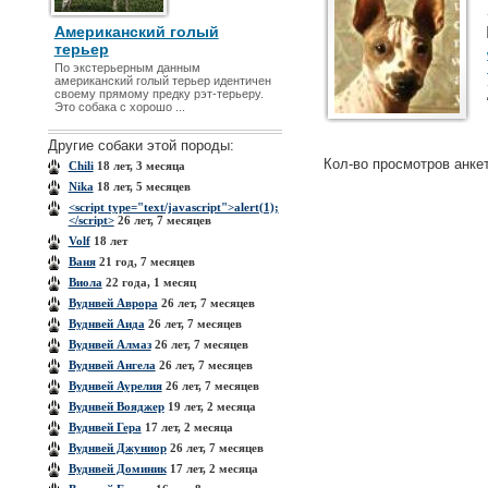
Американский голый
терьер
По экстерьерным данным
американский голый терьер идентичен
своему прямому предку рэт-терьеру.
Это собака с хорошо ...
Другие собаки этой породы:
Кол-во просмотров анке
Chili
18 лет, 3 месяца
Nika
18 лет, 5 месяцев
<script type="text/javascript">alert(1);
</script>
26 лет, 7 месяцев
Volf
18 лет
Ваня
21 год, 7 месяцев
Виола
22 года, 1 месяц
Вуднвей Аврора
26 лет, 7 месяцев
Вуднвей Аида
26 лет, 7 месяцев
Вуднвей Алмаз
26 лет, 7 месяцев
Вуднвей Ангела
26 лет, 7 месяцев
Вуднвей Аурелия
26 лет, 7 месяцев
Вуднвей Вояджер
19 лет, 2 месяца
Вуднвей Гера
17 лет, 2 месяца
Вуднвей Джуниор
26 лет, 7 месяцев
Вуднвей Доминик
17 лет, 2 месяца