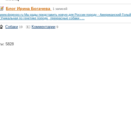
Блог Ирина Богачева
1 записей
www.dogexpo.ru Мы рады представить новую для России породу - Американский Голый
.Уникальная по генетике порода , прекрасные собаки . ...
Собаки
Комментарии
19
9
ты: 5828