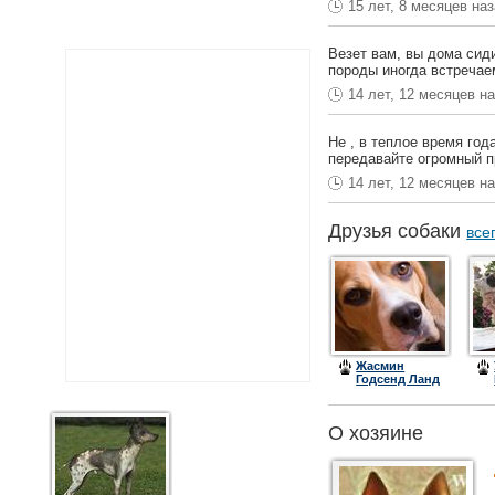
15 лет, 8 месяцев на
Везет вам, вы дома сид
породы иногда встречаем
14 лет, 12 месяцев н
Не , в теплое время год
передавайте огромный пр
14 лет, 12 месяцев н
Друзья собаки
все
Жасмин
Годсенд Ланд
К
О хозяине