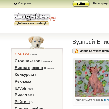
О портале
Регистраци
Добавь свою собаку!
Вуднвей Ени
Ирина Богачева [krab
Собаки
18658
Стол заказов
Новинка!
Биржа щенков
Новинка!
Конкурсы
5
Реклама
Клубы
615
Видео
1873
Рейтинг
5.000
после
11
гол
Рейтинг
5
Породы собак