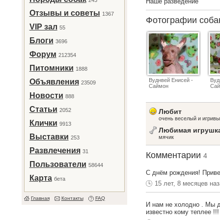
243
Наше разведение
Отзывы и советы
1367
Фотографии соб
VIP зал
55
Блоги
3696
Форум
212354
Питомники
1888
Вуднвей Енисей -
Вуд
Объявления
23509
Саймон
Са
Новости
888
Статьи
2052
Любит
очень веселый и игрив
Клички
9913
Любимая игрушк
Выставки
мячик
253
Развлечения
31
Комментарии
4
Пользователи
58644
C днём рождения! Приве
Карта
бета
15 лет, 8 месяцев на
Главная
Контакты
FAQ
И нам не холодно . Мы д
известно кому теплее !!!