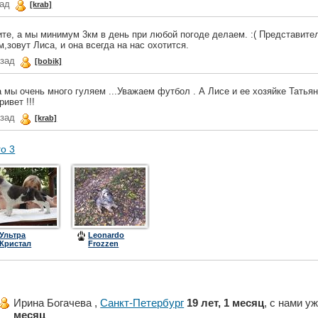
зад
[krab]
ите, а мы минимум 3км в день при любой погоде делаем. :( Представите
,зовут Лиса, и она всегда на нас охотится.
азад
[bobik]
а мы очень много гуляем ...Уважаем футбол . А Лисе и ее хозяйке Татья
ивет !!!
азад
[krab]
го 3
Ультра
Leonardo
Кристал
Frozzen
Цинтегро
Midnight
(Барон)
Ирина Богачева ,
Санкт-Петербург
19 лет, 1 месяц
, с нами у
месяц