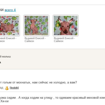
аки
всего 4
нвей Енисей -
Вуднвей Енисей -
Вуднвей Енисей -
ймон
Саймон
Саймон
ый малыш
а
т голым от мохнатых, нам сейчас не холодно, а вам?
зад
[bobik]
ома сидим . А когда ходим на улицу , то одеваем красивый меховой ком
 Хи-хи