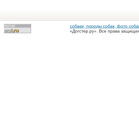
собаки, породы собак, фото собак
«Догстер.ру». Все права защище
разрешена только с письменного
«Догстер.ру»