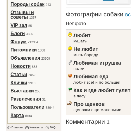
Породы собак
243
Отзывы и
Фотографии собаки
вс
советы
1367
Нет фото
VIP зал
55
Блоги
3696
Любит
кушать
Форум
212354
Не любит
Питомники
1888
мыть бороду
Объявления
23509
Любимая игрушка
Новости
888
палки
Статьи
2052
Любимая еда
любит все! и по больше!
Клички
9913
Как и где любит гулят
Выставки
253
в лесу
Развлечения
31
Про щенков
Пользователи
58644
щеночки еще маленькие
Карта
бета
Комментарии
1
Главная
Контакты
FAQ