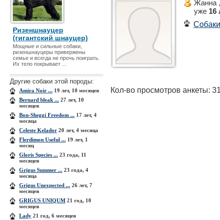
Жанна 
уже
16 
Собак
Ризеншнауцер
(гигантский шнауцер)
Мощные и сильные собаки,
ризеншнауцеры привержены
семье и всегда не прочь поиграть.
Их тело покрывает ...
Другие собаки этой породы:
Кол-во просмотров анкеты: 3
Amira Noir ...
19 лет, 10 месяцев
Bernard bleak ...
27 лет, 10
месяцев
Bon-Sheggi Freedom ...
17 лет, 4
месяца
Celeste Kelador
20 лет, 4 месяца
Flerdimon Useful ...
19 лет, 1
месяц
Gloris Species ...
23 года, 11
месяцев
Grigus Summer ...
23 года, 4
месяца
Grigus Unexpected ...
26 лет, 7
месяцев
GRIGUS UNIQUM
21 год, 10
месяцев
Lady
21 год, 6 месяцев