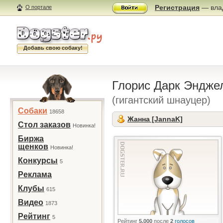
Регистрация
— влад
О портале
Добавь свою собаку!
Глорис Дарк Эндж
(гигантский шнауцер)
Собаки
18658
Жанна [JannaK]
Стол заказов
Новинка!
Биржа
щенков
Новинка!
Конкурсы
5
Реклама
Клубы
615
Видео
1873
Рейтинг
5
Рейтинг
5.000
после
2
голосов