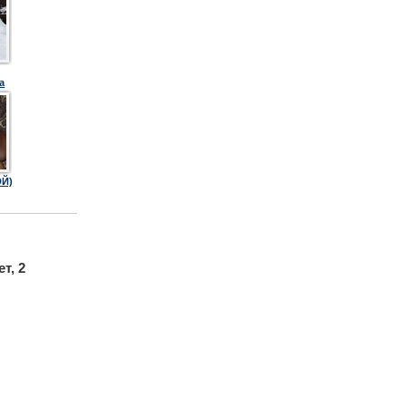
а
Й)
ет, 2