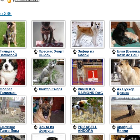
го 386
Гильда с
Пресиас Хеарт
Зафар из
Бяка (Бьянка
Замковой
Ньюли
Клови
блэк де Сан)
Горы
Дарлинг
Оберег
Хантер Смарт
VANDOGS
Ак Нуккер
Талисман
DAIMOND DAG
Цезана
(дома Алекс)
Снежное
Элита из
PRIZABELL
Храбрый
Танго Ясна
Фортуна
ANDORA
Вилли
Алина
Мерди
ELISON