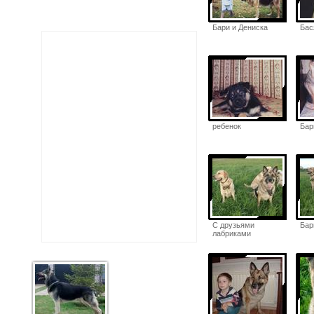
Бари и Дениска
Бас
ребенок
Бар
С друзьями
Бар
лабриками