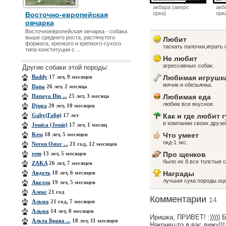
акбара (аверс
акб
орка)
орк
Восточно-европейская
овчарка
Восточноевропейская овчарка - собака
выше среднего роста, растянутого
Любит
формата, крепкого и крепкого-сухого
таскать палочки,играть
типа конституции с ...
Не любит
агрессивных собак.
Другие собаки этой породы:
Baddy
17 лет, 9 месяцев
Любимая игрушк
мячик и обезьянка.
Dana
26 лет, 2 месяца
Danaya Din ...
25 лет, 3 месяца
Любимая еда
любим все вкусное.
Djuga
20 лет, 10 месяцев
Gaby(Габи)
17 лет
Как и где любит 
в компании своих друзе
Jessica (Jessie)
17 лет, 1 месяц
Kess
18 лет, 5 месяцев
Что умеет
окд-1 зкс.
Neron Oster ...
21 год, 12 месяцев
rem
13 лет, 5 месяцев
Про щенков
было их 8.все толстые 
ZAKA
26 лет, 7 месяцев
Авдоть
18 лет, 6 месяцев
Награды
лучшая сука породы.оце
Акелла
19 лет, 5 месяцев
Алекс
21 год
Комментарии
14
Альма
21 год, 7 месяцев
Альма
14 лет, 8 месяцев
Иришка, ПРИВЕТ! :))))) Б
Альта Брава ...
18 лет, 11 месяцев
Наконец-то я вас вижу!!