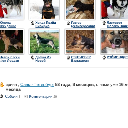
Юнона
Хонда Прайд
Гектор
Ласковое
Ожидание
Сибириа
(селигерозавр)
Облако Эник
Весны
Жемчужина
Севера
Челси Лэсси
Дафна Из
СЭНТ-ЮБЕР
РЭЙМОНД(РЭ
Фон Лордэн
Новой
Валькирия
Хиус
Империи
Файер
ирина ,
Санкт-Петербург
53 года, 8 месяцев
, с нами уже
16 л
месяца
Собаки
Комментарии
3
29