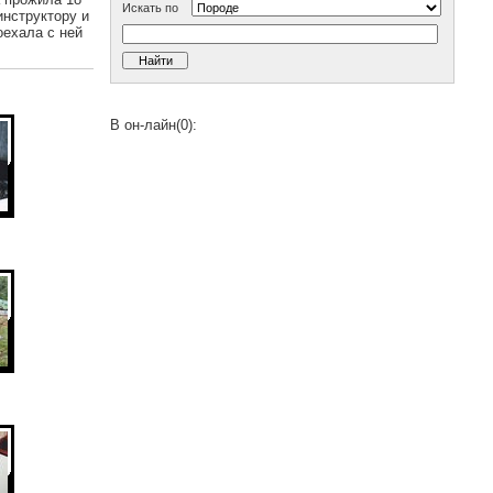
Искать по
инструктору и
оехала с ней
В он-лайн(0):