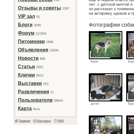
243
лет .с детской мечтой я
Отзывы и советы
1367
он рассказал о племенн
на актировку щенков и 
VIP зал
55
Фотографии соб
Блоги
3696
Форум
212354
Питомники
1888
Объявления
23509
Новости
888
Бари
Бар
Статьи
2052
Клички
9913
Выставки
253
Развлечения
31
Пользователи
58644
детки
Бар
Карта
бета
Главная
Контакты
FAQ