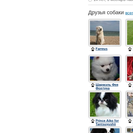
Друзья собаки
все
Farreus
Шармэль Фея
Фортуна
Prince Aiko for
Tantsuyushii
Veter