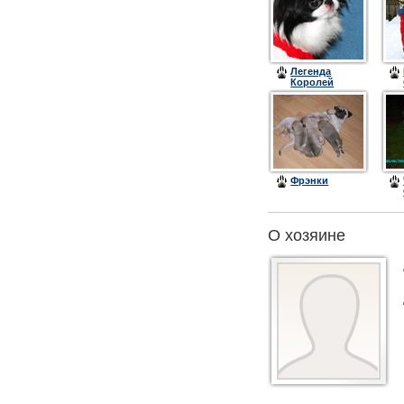
Легенда
Королей
Ричард
Фрэнки
О хозяине