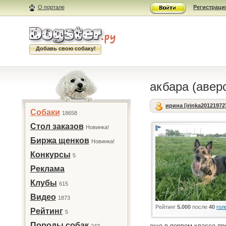
О портале
Регистраци
Добавь свою собаку!
акбара (авер
ирина [irinka20121972
Собаки
18658
Стол заказов
Новинка!
Биржа щенков
Новинка!
Конкурсы
5
Реклама
Клубы
615
Видео
1873
Рейтинг
5.000
после
40
гол
Рейтинг
5
Породы собак
еще в первом классе пр