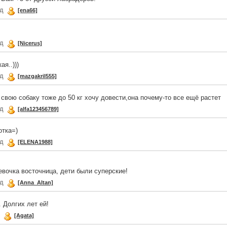
ад
[ena66]
ад
[Nicerus]
ая..)))
ад
[mazgakril555]
 свою собаку тоже до 50 кг хочу довести,она почему-то все ещё растет
ад
[alfa123456789]
отка=)
ад
[ELENA1988]
евочка восточница, дети были суперские!
ад
[Anna_Altan]
 Долгих лет ей!
д
[Agata]