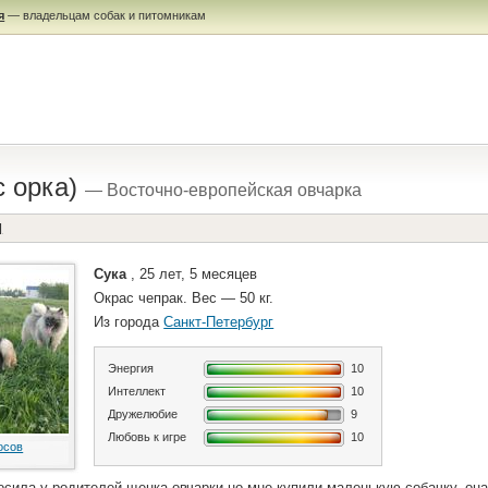
я
— владельцам собак и питомникам
с орка)
— Восточно-европейская овчарка
]
Сука
, 25 лет, 5 месяцев
Окрас чепрак. Вес — 50 кг.
Из города
Санкт-Петербург
Энергия
10
Интеллект
10
Дружелюбие
9
Любовь к игре
10
осов
осила у родителей щенка овчарки но мне купили маленькую собачку. он