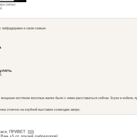
ара (аверс
а)
 с лабрадорами и свою семью.
а
гулять
й.
с мощным костяком веселые.жалко было с ними расставаться.сейчас 3суки и кобель л
нка отлично на клубной выставки созвездие аверс.
ася, ПРИВЕТ :)))))
! Вам +5 от друзей лабрадоров!