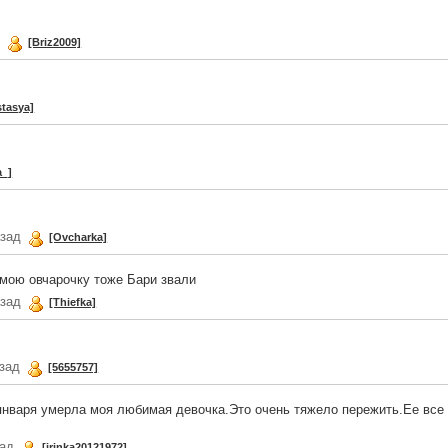
д
[Briz2009]
stasya]
a_]
азад
[Ovcharka]
 мою овчарочку тоже Бари звали
азад
[Thiefka]
азад
[5655757]
января умерла моя любимая девочка.Это очень тяжело пережить.Ее все
зад
[irinka20121972]