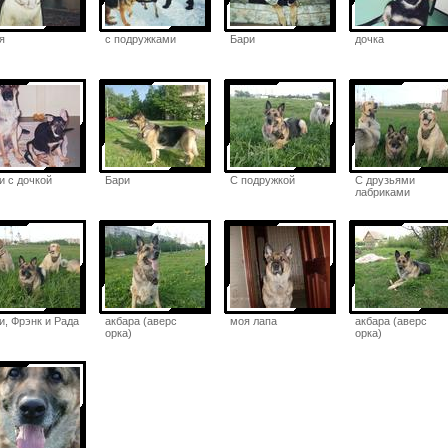
я
с подружками
Бари
дочка
и с дочкой
Бари
С подружкой
С друзьями
лабриками
и, Фрэнк и Рада
акбара (аверс
моя лапа
акбара (аверс
орка)
орка)