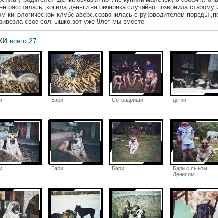
 не рассталась ,копила деньги на овчарика.случайно позвонила старому 
ом кинологическом клубе аверс.созвонилась с руководителем породы ,п
привезла свое солнышко.вот уже 9лет мы вместе.
аки
всего 27
и
Бари
Сотоварищи
детки
и
Бари
Бари
Бари с сыном
Денисом