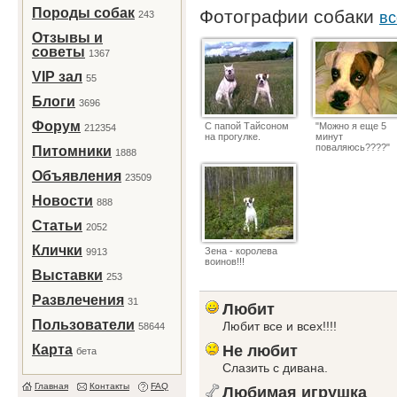
Породы собак
Фотографии собаки
243
вс
Отзывы и
советы
1367
VIP зал
55
Блоги
3696
Форум
С папой Тайсоном
"Можно я еще 5
212354
на прогулке.
минут
поваляюсь????"
Питомники
1888
Объявления
23509
Новости
888
Статьи
2052
Клички
Зена - королева
9913
воинов!!!
Выставки
253
Развлечения
31
Любит
Пользователи
Любит все и всех!!!!
58644
Карта
Не любит
бета
Слазить с дивана.
Главная
Контакты
FAQ
Любимая игрушка