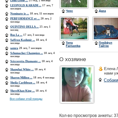
Lend Greip ...
21 год, 2 месяца
LEOPOLIS KARAIM ...
17 лет, 7
месяцев
Ченс
Дана
Nominato iz ...
18 лет, 11 месяцев
PERFORMANCE ot ...
20 лет, 2
месяца
QUINTINO DELLA ...
25 лет, 1
месяц
Rus La ...
17 лет, 3 месяца
Saffron Kashmir ...
18 лет, 4
Terra
Плейфул
месяца
Fantastika
Тайгер
samra
20 лет, 7 месяцев
Alina
Кристмас
Сюрпрайз
Schumacher Сhampion ...
18 лет, 4
(Митя)
месяца
О хозяине
Sciccoretta Diamante ...
18 лет, 4
месяца
Елена 
Shanghai White ...
18 лет, 4
месяца
нами у
Sharon Million ...
18 лет, 4 месяца
Собак
Sheila Caribbean ...
18 лет, 4
месяца
ShereKhan King ...
18 лет, 4
месяца
Все собаки этой породы
Кол-во просмотров анкеты: 3