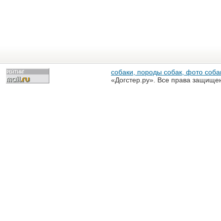
собаки, породы собак, фото собак
«Догстер.ру». Все права защище
разрешена только с письменного
«Догстер.ру»