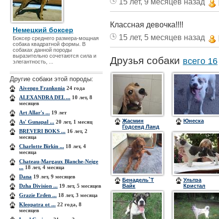
15 лет, 9 месяцев назад
Классная девочка!!!!
Немецкий боксер
15 лет, 5 месяцев назад
Боксер среднего размера-мощная
собака квадратной формы. В
собаках данной породы
выразительно сочетаются сила и
Друзья собаки
всего 16
элегантность, ...
Другие собаки этой породы:
Aivengo Frankonia
24 года
ALEXANDRA DEL ...
10 лет, 8
месяцев
Art Allar's ...
19 лет
Жасмин
Юнеска
As' Gunapal ...
20 лет, 1 месяц
Годсенд Ланд
BREVERI BOKS ...
16 лет, 2
К
месяца
Charlotte Birkin ...
18 лет, 4
месяца
Chateau-Margaux Blanche-Neige
...
18 лет, 4 месяца
Dana
19 лет, 9 месяцев
Бенадель`Т
Ультра
Dzha Division ...
19 лет, 5 месяцев
Вайк
Кристал
Цинтегро
Grazie Erden ...
18 лет, 3 месяца
(Барон)
Kleopatra ot ...
22 года, 8
месяцев