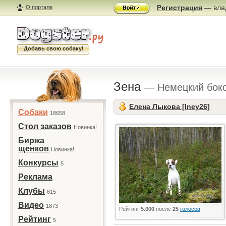
Регистрация
— влад
О портале
Добавь свою собаку!
Зена
— Немецкий бок
Елена Лыкова [Iney26]
Собаки
18658
Стол заказов
Новинка!
Биржа
щенков
Новинка!
Конкурсы
5
Реклама
Клубы
615
Видео
1873
Рейтинг
5.000
после
25
голосов
Рейтинг
5