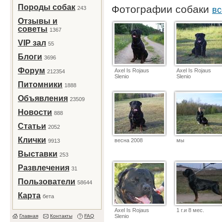
Породы собак
Фотографии собаки
243
вс
Отзывы и
советы
1367
VIP зал
55
Блоги
3696
Форум
Axel Is Rojaus
Axel Is Rojaus
212354
Slenio
Slenio
Питомники
1888
Объявления
23509
Новости
888
Статьи
2052
Клички
весна 2008
мы
9913
Выставки
253
Развлечения
31
Пользователи
58644
Карта
бета
Axel Is Rojaus
1 г.и 8 мес.
Главная
Контакты
FAQ
Slenio