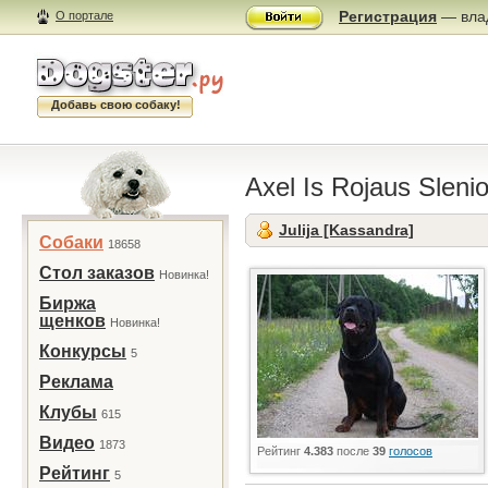
Регистрация
— влад
О портале
Добавь свою собаку!
Axel Is Rojaus Sleni
Julija [Kassandra]
Собаки
18658
Стол заказов
Новинка!
Биржа
щенков
Новинка!
Конкурсы
5
Реклама
Клубы
615
Видео
1873
Рейтинг
4.383
после
39
голосов
Рейтинг
5