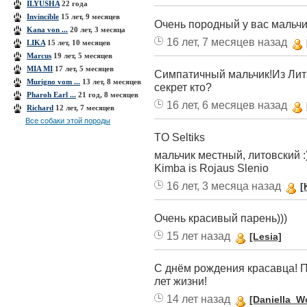
ILYUSHA
22 года
Invinсible
15 лет, 9 месяцев
Очень породный у вас мальчик
Kana von ...
20 лет, 3 месяца
16 лет, 7 месяцев назад
LIKA
15 лет, 10 месяцев
Marcus
19 лет, 5 месяцев
MIA MI
17 лет, 5 месяцев
Симпатичный мальчик!Из Лит
Murigno vom ...
13 лет, 8 месяцев
секрет кто?
Pharoh Earl ...
21 год, 8 месяцев
16 лет, 6 месяцев назад
Richard
12 лет, 7 месяцев
Все собаки этой породы
TO Seltiks
мальчик местный, литовский :)
Kimba is Rojaus Slenio
16 лет, 3 месяца назад
[
Очень красивый парень)))
15 лет назад
[Lesia]
С днём рождения красавца! Пу
лет жизни!
14 лет назад
[Daniella_Wo