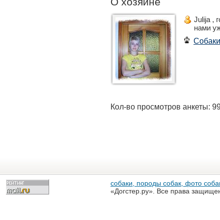
О хозяине
Julija ,
нами у
Собак
Кол-во просмотров анкеты: 9
собаки, породы собак, фото собак
«Догстер.ру». Все права защище
разрешена только с письменного
«Догстер.ру»