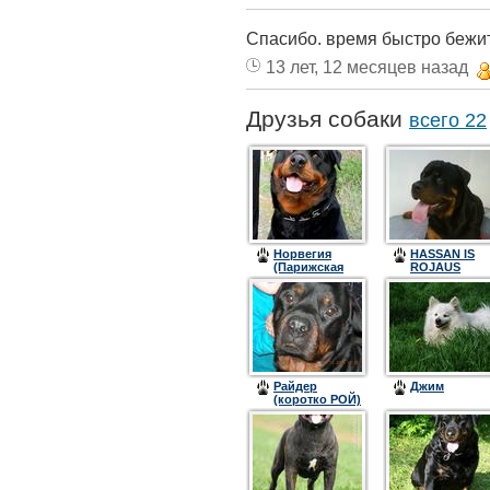
Спасибо. время быстро бежит -
13 лет, 12 месяцев назад
Друзья собаки
всего 22
Норвегия
HASSAN IS
(Парижская
ROJAUS
История)
SLENIO
Райдер
Джим
(коротко РОЙ)