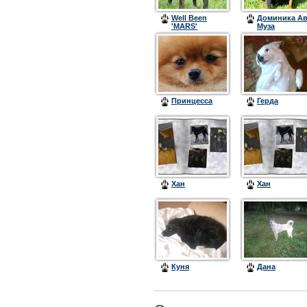
Well Been
Доминика А
'MARS'
Муза
Принцесса
Герда
Хан
Хан
Куня
Дана