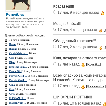
Красавец!!!!
17 лет, 9 месяцев назад
Ротвейлер
Ротвейлеры - мощные собаки с
сильными челюстями, которых
Мощный пёса!!!
прежде всего иенят в качестве
защитников. Тепо ...
17 лет, 4 месяца назад
[
Другие собаки этой породы:
16 лет, 9 месяцев
Обалденный красавец!!!
Baron
29 лет, 11 месяцев
17 лет, 2 месяца назад
[
Bianka
18 лет, 1 месяц
Canis Majoris ...
16 лет
Юля, поздравляю твоего красавца
Cэм
14 лет, 1 месяц
Digo
17 лет, 10 месяцев
17 лет назад
[Korsika]
Extreme vom ...
20 лет, 6 месяцев
Fanta Girl
16 лет, 3 месяца
Всем спасибо за комментарии.
Farvist Gold ...
18 лет, 7 месяцев
И спасибо Корсике за поздравл
Farvist Gold ...
18 лет, 10 месяцев
Gina
19 лет, 5 месяцев
17 лет назад
[Kassandra]
Grei
20 лет, 7 месяцев
Grey
28 лет, 7 месяцев
ШИКАРЫЙ РОТТИК!!!
HASSAN IS ...
17 лет
16 лет, 10 месяцев назад
Hassan vom ...
16 лет, 7 месяцев