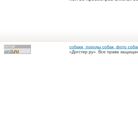
собаки, породы собак, фото собак
«Догстер.ру». Все права защище
разрешена только с письменного
«Догстер.ру»