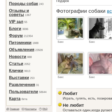
Подарок
Породы собак
243
Фотографии собаки
Отзывы и
вс
советы
1367
VIP зал
55
Блоги
3696
Форум
212354
Бакс
Бакс
Питомники
1888
Объявления
23509
Новости
888
Статьи
2052
Клички
9913
Выставки
Бакс
Бакс
253
Развлечения
31
Пользователи
58644
Любит
Играть, гулять, есть, позиров
Карта
бета
Не любит
Главная
Контакты
FAQ
Оставаться один,когда ругают