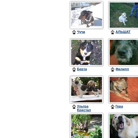
Чуча
АЛЬШАТ
Берта
Филипп
Ультра
Гера
Кристал
Цинтегро
(Барон)