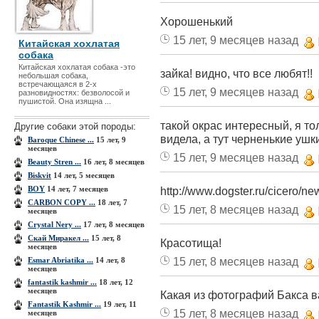
Хорошенький
15 лет, 9 месяцев назад
Китайская хохлатая
собака
Китайская хохлатая собака -это
зайка! видно, что все любят!!
небольшая собака,
встречающаяся в 2-х
15 лет, 9 месяцев назад
разновидностях: безволосой и
пушистой. Она изящна ...
такой окрас интересный, я то
Другие собаки этой породы:
видела, а тут черненькие ушк
Baroque Chinese ...
15 лет, 9
месяцев
15 лет, 9 месяцев назад
Beauty Stren ...
16 лет, 8 месяцев
Biskvit
14 лет, 5 месяцев
BOY
14 лет, 7 месяцев
http://www.dogster.ru/cicero/
CARBON COPY ...
18 лет, 7
15 лет, 8 месяцев назад
месяцев
Crystal Nery ...
17 лет, 8 месяцев
Cкай Миракел ...
15 лет, 8
Красотища!
месяцев
15 лет, 8 месяцев назад
Esmar Abriatika ...
14 лет, 8
месяцев
fantastik kashmir ...
18 лет, 12
месяцев
Какая из фотографий Бакса 
Fantastik Kashmir ...
19 лет, 11
15 лет, 8 месяцев назад
месяцев