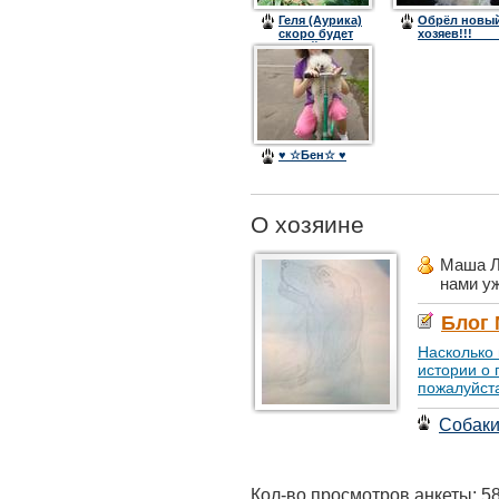
Геля (Аурика)
Обрёл новы
скоро будет
хозяев!!!___
мамой
♥ ☆Бен☆ ♥
О хозяине
Маша Л
нами у
Блог
Насколько
истории о
пожалуйста
Собак
Кол-во просмотров анкеты: 5