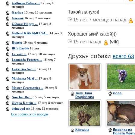
Gallurius Believe ...
17 лет, 6
месяцев
Такой лапуля!
Garliya
15 лет, 10 месяцев
Gerome
16 лет, 7 месяцев
15 лет, 7 месяцев назад
Gidaori Happy ...
17 лет, 8
месяцев
Хорошенький какой)))
Gollend KARAMELYA ...
14 лет, 9
месяцев
15 лет назад
[vik]
Hunter
19 лет, 4 месяца
IRIS Barbie
15 лет
La voix ...
17 лет, 10 месяцев
Друзья собаки
всего 63
Leonardo Frozzen ...
16 лет, 7
месяцев
Luksorius Neo ...
14 лет, 11
месяцев
Mashama Mazi ...
17 лет, 8
месяцев
Master Ceremonies ...
19 лет, 5
месяцев
Jumi Jumi
Лола
Drapichrust
Norcher De ...
15 лет, 5 месяцев
Olegro Katrin ...
17 лет, 8 месяцев
pringvud ser
19 лет, 11 месяцев
Все собаки этой породы
Капелла
Ежевика из
Полета Мечт