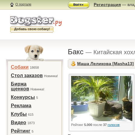
Регистрация
— влад
О портале
Добавь свою собаку!
Бакс
— Китайская хох
Маша Леликова [Masha13]
Собаки
18658
Стол заказов
Новинка!
Биржа
щенков
Новинка!
Конкурсы
5
Реклама
Клубы
615
Видео
1873
Рейтинг
5.000
после
37
голосов
Рейтинг
5