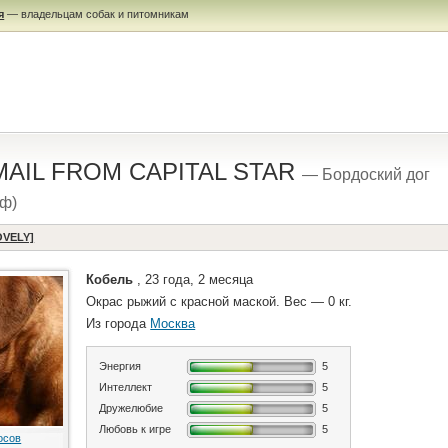
я
— владельцам собак и питомникам
 MAIL FROM CAPITAL STAR
— Бордоский дог
иф)
OVELY]
Кобель
, 23 года, 2 месяца
Окрас рыжий с красной маской. Вес — 0 кг.
Из города
Москва
Энергия
5
Интеллект
5
Дружелюбие
5
Любовь к игре
5
осов