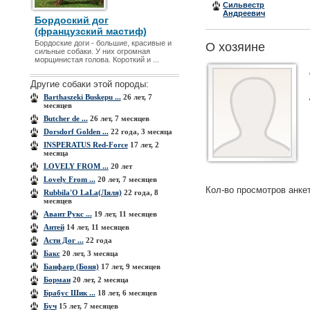
Сильвестр
Андреевич
Бордоский дог
(французский мастиф)
Бордоские доги - большие, красивые и
О хозяине
сильные собаки. У них огромная
морщинистая голова. Короткий и ...
Другие собаки этой породы:
Barthaszeki Buskepu ...
26 лет, 7
месяцев
Butcher de ...
26 лет, 7 месяцев
Dorsdorf Golden ...
22 года, 3 месяца
INSPERATUS Red-Force
17 лет, 2
месяца
LOVELY FROM ...
20 лет
Lovely From ...
20 лет, 7 месяцев
Кол-во просмотров анке
Rubbila'O LaLa(Ляля)
22 года, 8
месяцев
Авант Рукс ...
19 лет, 11 месяцев
Антей
14 лет, 11 месяцев
Асти Дог ...
22 года
Бакс
20 лет, 3 месяца
Банфаер (Боня)
17 лет, 9 месяцев
Борман
20 лет, 2 месяца
Брабус Шик ...
18 лет, 6 месяцев
Буч
15 лет, 7 месяцев