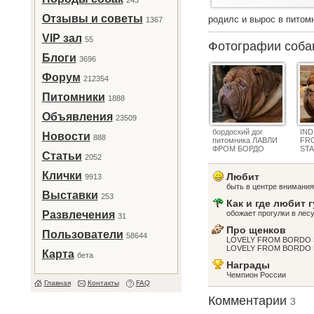
243
Отзывы и советы
родилс и вырос в питом
1367
VIP зал
55
Фотографии соб
Блоги
3696
Форум
212354
Питомники
1888
Объявления
23509
бордоский дог
IND
Новости
888
питомника ЛАВЛИ
FR
ФРОМ БОРДО
ST
Статьи
2052
Клички
Любит
9913
быть в центре внимани
Выставки
253
Как и где любит 
Развлечения
обожает прогулки в лес
31
Про щенков
Пользователи
58644
LOVELY FROM BORDO 
LOVELY FROM BORDO 
Карта
бета
Награды
Чемпион России
Главная
Контакты
FAQ
Комментарии
3