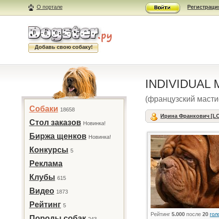
О портале
Регистраци
Добавь свою собаку!
INDIVIDUAL
(французский маст
Собаки
18658
Ирина Франкович [L
Стол заказов
Новинка!
Биржа щенков
Новинка!
Конкурсы
5
Реклама
Клубы
615
Видео
1873
Рейтинг
5
Рейтинг
5.000
после
20
гол
Породы собак