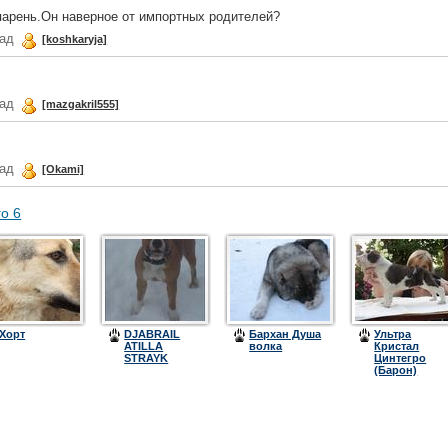
арень.Он наверное от импортных родителей?
зад
[koshkaryja]
зад
[mazgakril555]
зад
[Okami]
го 6
Хорт
DJABRAIL
Бархан Душа
Ультра
ATILLA
волка
Кристал
STRAYK
Цинтегро
(Барон)