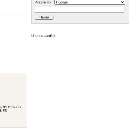
Искать по
В он-лайн(0):
ARBI BEAUTY
ONES