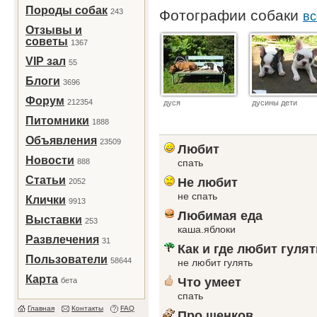
Породы собак
243
Фотографии собаки
вс
Отзывы и
советы
1367
VIP зал
55
Блоги
3696
Форум
212354
дуся
дусины дети
Питомники
1888
Объявления
23509
Любит
Новости
888
спать
Статьи
Не любит
2052
не спать
Клички
9913
Любимая еда
Выставки
253
каша.яблоки
Развлечения
31
Как и где любит гулят
Пользователи
58644
не любит гулять
Карта
Что умеет
бета
спать
Главная
Контакты
FAQ
Про щенков