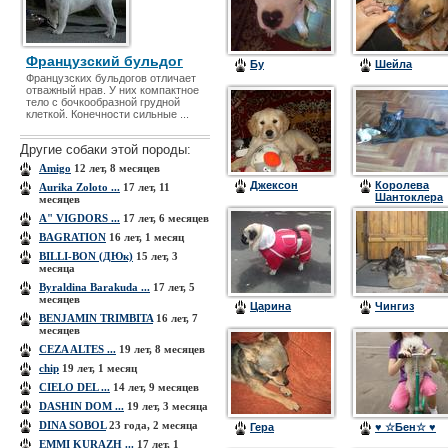
Французский бульдог
Бу
Шейла
Французских бульдогов отличает
отважный нрав. У них компактное
тело с бочкообразной грудной
клеткой. Конечности сильные ...
Другие собаки этой породы:
Amigo
12 лет, 8 месяцев
Джексон
Королева
Aurika Zoloto ...
17 лет, 11
Шантоклера
месяцев
(Кира)
A" VIGDORS ...
17 лет, 6 месяцев
BAGRATION
16 лет, 1 месяц
BILLI-BON (ДЮк)
15 лет, 3
месяца
Byraldina Barakuda ...
17 лет, 5
месяцев
Царина
Чингиз
BЕNJAMIN TRIMBITA
16 лет, 7
месяцев
CEZA ALTES ...
19 лет, 8 месяцев
chip
19 лет, 1 месяц
CIELO DEL ...
14 лет, 9 месяцев
DASHIN DOM ...
19 лет, 3 месяца
DINA SOBOL
23 года, 2 месяца
Гера
♥ ☆Бен☆ ♥
EMMI KURAZH ...
17 лет, 1