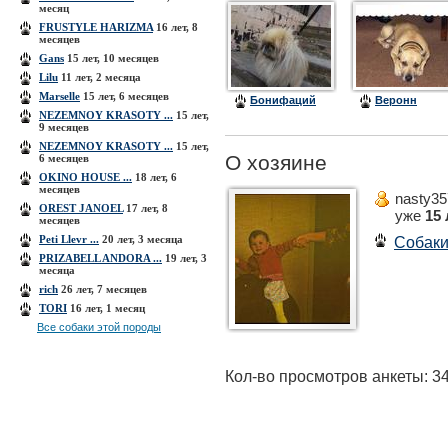
месяц
FRUSTYLE HARIZMA
16 лет, 8
месяцев
Gans
15 лет, 10 месяцев
Lilu
11 лет, 2 месяца
Marselle
15 лет, 6 месяцев
Бонифаций
Веронн
NEZEMNOY KRASOTY ...
15 лет,
9 месяцев
NEZEMNOY KRASOTY ...
15 лет,
О хозяине
6 месяцев
OKINO HOUSE ...
18 лет, 6
месяцев
nasty3
OREST JANOEL
17 лет, 8
уже
15 
месяцев
Peti Llevr ...
20 лет, 3 месяца
Собак
PRIZABELL ANDORA ...
19 лет, 3
месяца
rich
26 лет, 7 месяцев
TORI
16 лет, 1 месяц
Все собаки этой породы
Кол-во просмотров анкеты: 3