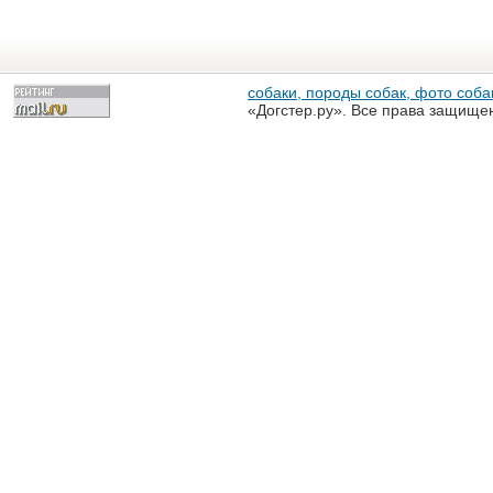
собаки, породы собак, фото собак
«Догстер.ру». Все права защище
разрешена только с письменного
«Догстер.ру»