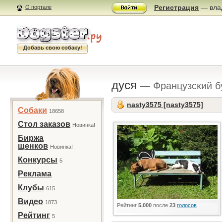
Регистрация
— влад
О портале
Добавь свою собаку!
дуся
— Французский б
nasty3575 [nasty3575]
Собаки
18658
Стол заказов
Новинка!
Биржа
щенков
Новинка!
Конкурсы
5
Реклама
Клубы
615
Видео
1873
Рейтинг
5.000
после
23
голосов
Рейтинг
5