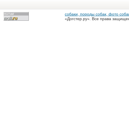
собаки, породы собак, фото собак
«Догстер.ру». Все права защище
разрешена только с письменного
«Догстер.ру»