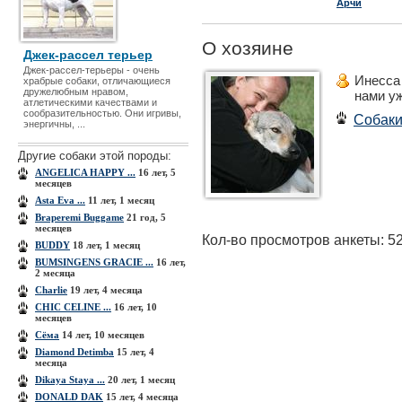
Арчи
О хозяине
Джек-рассел терьер
Джек-рассел-терьеры - очень
Инесса
храбрые собаки, отличающиеся
дружелюбным нравом,
нами у
атлетическими качествами и
сообразительностью. Они игривы,
Собак
энергичны, ...
Другие собаки этой породы:
ANGELICA HAPPY ...
16 лет, 5
месяцев
Asta Eva ...
11 лет, 1 месяц
Braperemi Buggame
21 год, 5
месяцев
Кол-во просмотров анкеты: 5
BUDDY
18 лет, 1 месяц
BUMSINGENS GRACIE ...
16 лет,
2 месяца
Charlie
19 лет, 4 месяца
CHIC CELINE ...
16 лет, 10
месяцев
Cёма
14 лет, 10 месяцев
Diamond Detimba
15 лет, 4
месяца
Dikaya Staya ...
20 лет, 1 месяц
DONALD DAK
15 лет, 4 месяца