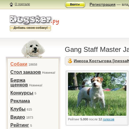
Регистрация
— влад
О портале
Добавь свою собаку!
Gang Staff Маster J
Инесса Костыгова [inessa
Собаки
18658
Стол заказов
Новинка!
Биржа
щенков
Новинка!
Конкурсы
5
Реклама
Клубы
615
Видео
1873
Рейтинг
5.000
после
12
голосов
Рейтинг
5