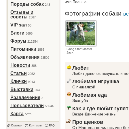
имп.Польша
Породы собак
243
Отзывы и
Фотографии собаки
вс
советы
1367
VIP зал
55
Блоги
3696
Форум
212354
Питомники
Gang Staff Маster
1888
Jack
Объявления
23509
Новости
888
Любит
Статьи
Любит девочек,покушать и по
2052
Любимая игрушка
Клички
9913
С пищалкой
Выставки
253
Любимая еда
Развлечения
31
Экануба
Пользователи
58644
Как и где любит гулят
Карта
Везде!Движение жизнь!
бета
Про щенков
Главная
Контакты
FAQ
От Мастера родилось уже бо