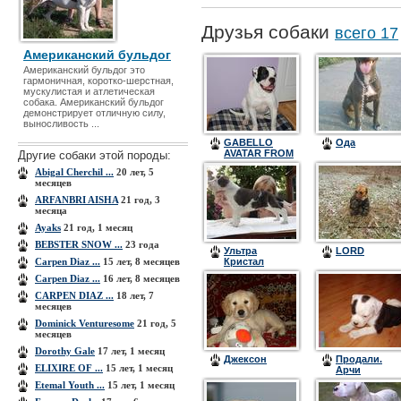
Друзья собаки
всего 17
Американский бульдог
Американский бульдог это
гармоничная, коротко-шерстная,
мускулистая и атлетическая
собака. Американский бульдог
демонстрирует отличную силу,
выносливость ...
GABELLO
Ода
AVATAR FROM
Другие собаки этой породы:
SAFOHOUSE
Abigal Cherchil ...
20 лет, 5
месяцев
ARFANBRI AISHA
21 год, 3
месяца
Ayaks
21 год, 1 месяц
BEBSTER SNOW ...
23 года
Ультра
LORD
Carpen Diaz ...
15 лет, 8 месяцев
Кристал
Цинтегро
Carpen Diaz ...
16 лет, 8 месяцев
(Барон)
CARPEN DIAZ ...
18 лет, 7
месяцев
Dominick Venturesome
21 год, 5
месяцев
Dorothy Gale
17 лет, 1 месяц
Джексон
Продали.
ELIXIRE OF ...
15 лет, 1 месяц
Арчи
Etemal Youth ...
15 лет, 1 месяц