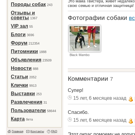
Это мама Твистера, живет недалеко
Породы собак
243
свою семью и отличная защитница!
Отзывы и
Фотографии собаки
советы
вс
1367
VIP зал
55
Блоги
3696
Форум
212354
Питомники
1888
Black Mambo
Объявления
23509
Новости
888
Статьи
Комментарии
2052
7
Клички
9913
Супер!
Выставки
253
15 лет, 6 месяцев назад
Развлечения
31
Пользователи
58644
Спасибо.
Карта
15 лет, 6 месяцев назад
бета
Главная
Контакты
FAQ
Этот окрас помоему не допуска