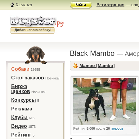
Регистрация
— влад
О портале
Добавь свою собаку!
Black Mambo
— Амер
Mambo [Mambo]
Собаки
18658
Стол заказов
Новинка!
Биржа
щенков
Новинка!
Конкурсы
5
Реклама
Клубы
615
Видео
1873
Рейтинг
5.000
после
26
голосов
Рейтинг
5