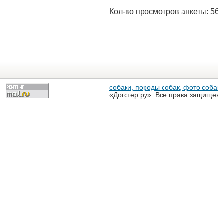
Кол-во просмотров анкеты: 5
собаки, породы собак, фото собак
«Догстер.ру». Все права защище
разрешена только с письменного
«Догстер.ру»