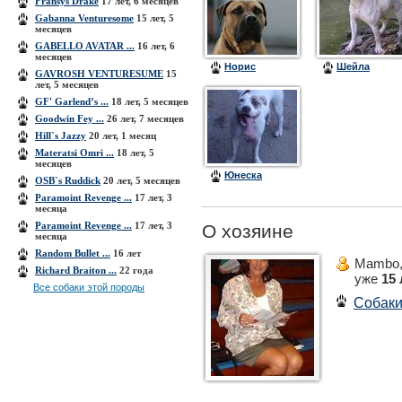
Fransys Drake
17 лет, 6 месяцев
Gabanna Venturesome
15 лет, 5
месяцев
GABELLO AVATAR ...
16 лет, 6
месяцев
Норис
Шейла
GAVROSH VENTURESUME
15
лет, 5 месяцев
GF' Garlend’s ...
18 лет, 5 месяцев
Goodwin Fey ...
26 лет, 7 месяцев
Hill`s Jazzy
20 лет, 1 месяц
Materatsi Omri ...
18 лет, 5
месяцев
Юнеска
OSB`s Ruddick
20 лет, 5 месяцев
Paramoint Revenge ...
17 лет, 3
месяца
Paramoint Revenge ...
17 лет, 3
О хозяине
месяца
Random Bullet ...
16 лет
Mambo
Richard Braiton ...
22 года
уже
15 
Все собаки этой породы
Собак