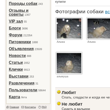
купили
Породы собак
243
Отзывы и
Фотографии собаки
вс
советы
1367
VIP зал
55
Блоги
3696
Форум
212354
Питомники
Альма
Альма
1888
Объявления
23509
Новости
888
Статьи
2052
Клички
9913
Выставки
альмуша
253
Развлечения
31
Пользователи
58644
Любит
Карта
Спать, сладасти и когда ее че
бета
Не любит
Главная
Контакты
FAQ
Сидеть в вальере