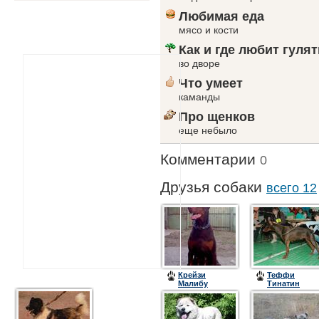
Любимая еда
мясо и кости
Как и где любит гулят
во дворе
Что умеет
каманды
Про щенков
еще небыло
Комментарии
0
Друзья собаки
всего 12
Крейзи
Теффи
Малибу
Тинатин
Тальони