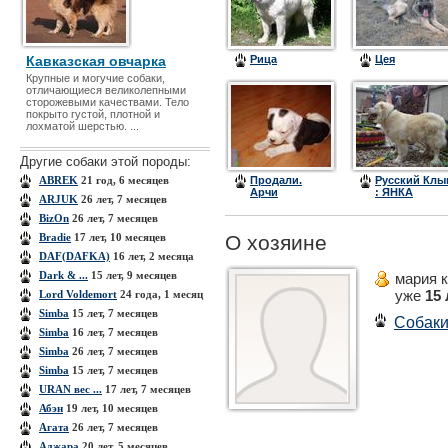
Кавказская овчарка
Рица
Цея
Крупные и могучие собаки,
отличающиеся великолепными
сторожевыми качествами. Тело
покрыто густой, плотной и
лохматой шерстью. ...
Другие собаки этой породы:
ABREK
21 год, 6 месяцев
Продали.
Русский Клы
Арчи
: ЯНКА
ARJUK
26 лет, 7 месяцев
BizOn
26 лет, 7 месяцев
Bradie
17 лет, 10 месяцев
О хозяине
DAF(DAFKA)
16 лет, 2 месяца
Dark & ...
15 лет, 9 месяцев
мария 
уже
15 
Lord Voldemort
24 года, 1 месяц
Simba
15 лет, 7 месяцев
Собак
Simba
16 лет, 7 месяцев
Simba
26 лет, 7 месяцев
Simba
15 лет, 7 месяцев
URAN вес ...
17 лет, 7 месяцев
Абэн
19 лет, 10 месяцев
Агата
26 лет, 7 месяцев
Аджара
20 лет, 5 месяцев