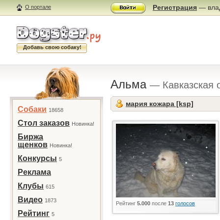
Регистрация
— влад
О портале
Добавь свою собаку!
Альма
— Кавказская 
мария кожара [ksp]
Собаки
18658
Стол заказов
Новинка!
Биржа
щенков
Новинка!
Конкурсы
5
Реклама
Клубы
615
Видео
1873
Рейтинг
5.000
после
13
голосов
Рейтинг
5