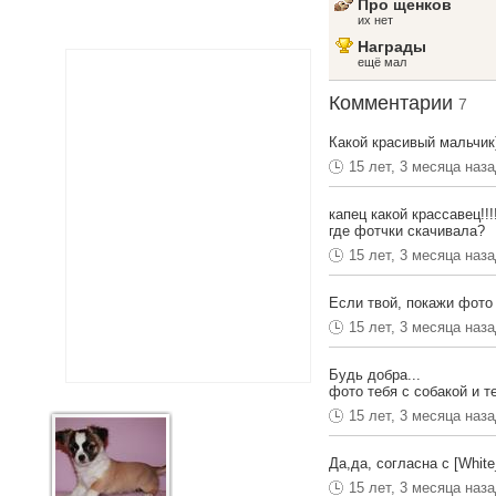
Про щенков
их нет
Награды
ещё мал
Комментарии
7
Какой красивый мальчик)
15 лет, 3 месяца наз
капец какой крассавец!!!
где фотчки скачивала?
15 лет, 3 месяца наз
Если твой, покажи фото 
15 лет, 3 месяца наз
Будь добра...
фото тебя с собакой и т
15 лет, 3 месяца наз
Да,да, согласна с [Whi
15 лет, 3 месяца наз