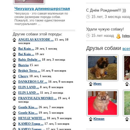
Чихуахуа длинношерстная
С Днём Рождения!!! )))
Чихуахуа - это самая маленькая по
15 лет, 3 месяца наз
своим размерам порода собак.
Пожалуй, это также единственная
«натуральная» ...
Удали чужую собаку!
Другие собаки этой породы:
15 лет назад
[ole
ANGELAS KUSTODE ...
15 лет, 10
месяцев
Друзья собаки
все
Bai Kuin ...
20 лет, 1 месяц
Bai Kuin ...
19 лет
Baltic Delight ...
18 лет, 3 месяца
Biatriss
15 лет
Bridgit Terra ...
14 лет, 9 месяцев
Cherry
18 лет, 1 месяц
DANKEROS LAV ...
16 лет, 9 месяцев
Ирис
ELIN LAND ...
8 лет, 8 месяцев
ELIN LAND ...
11 лет, 2 месяца
FRANTSUAZA MONRO ...
19 лет, 4
месяца
Gentle Kiss ...
26 лет, 7 месяцев
Gentle Kiss ...
19 лет, 5 месяцев
HEYLIZ WHITE ...
10 лет, 9 месяцев
Юлиан
KAMEO Генри ...
17 лет, 5 месяцев
KAMEO Генрих ...
17 лет, 5 месяцев