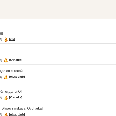
))
ад
[vik]
!
ад
[Ov4arka]
где он с тобой!
ад
[olesgolub]
ебя отдельнО!
ад
[Ov4arka]
te_Shweyzarskaya_Ovcharka]
ад
[olesgolub]