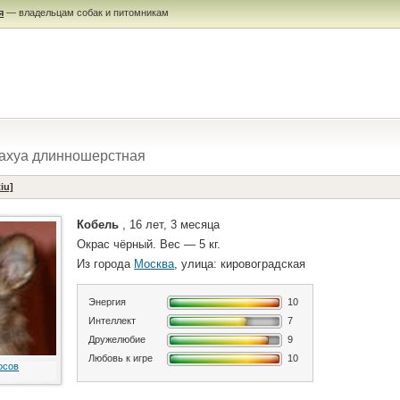
я
— владельцам собак и питомникам
ахуа длинношерстная
iu]
Кобель
, 16 лет, 3 месяца
Окрас чёрный. Вес — 5 кг.
Из города
Москва
, улица: кировоградская
Энергия
10
Интеллект
7
Дружелюбие
9
Любовь к игре
10
осов