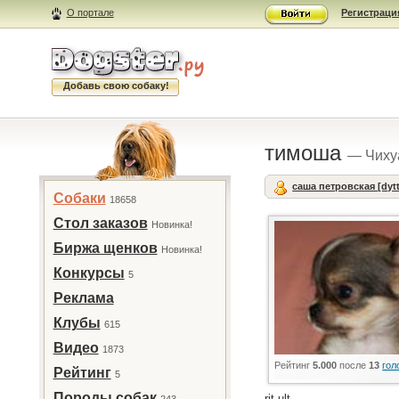
О портале
Регистраци
Добавь свою собаку!
тимоша
— Чиху
саша петровская [dytt
Собаки
18658
Стол заказов
Новинка!
Биржа щенков
Новинка!
Конкурсы
5
Реклама
Клубы
615
Видео
1873
Рейтинг
5.000
после
13
гол
Рейтинг
5
Породы собак
rjt ult