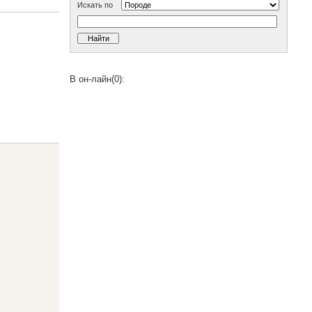
Искать по
В он-лайн(0):