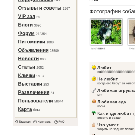
243
Отзывы и советы
1367
Фотографии соб
VIP зал
55
Блоги
3696
Форум
212354
Питомники
1888
милашка
ти
Объявления
23509
Новости
888
Статьи
Любит
2052
всёёёёёёёёёёёёёёёёёё
Клички
9913
Не любит
Выставки
когда его берут за живо
253
Любимая игрушк
Развлечения
31
мяч
Пользователи
58644
Любимая еда
корм
Карта
бета
Как и где любит 
весело и везде
Главная
Контакты
FAQ
Что умеет
ходить на задних лапах