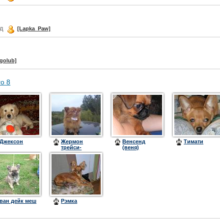
ад
[Lapka_Paw]
sgolub]
го 8
Джексон
Жермон
Венсенд
Тимати
трейси-
(веня)
Victoria
ван дейк меш
Рэмка