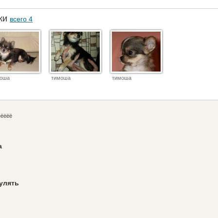
аки
всего 4
моша
тимоша
тимоша
ёёёёё
т
а
гулять