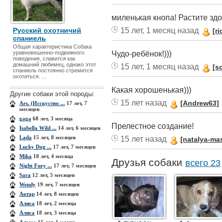
миленькая кнопа! Растите зд
15 лет, 1 месяц назад
Русский охотничий
[ri
спаниель
Общая характеристика Собака
Чудо-ребёнок!)))
уравновешенно-подвижного
поведения, славится как
домашний любимец, однако этот
15 лет, 1 месяц назад
[s
спаниель постоянно стремится
охотиться. ...
Какая хорошенькая)))
Другие собаки этой породы:
15 лет назад
[Andrew63]
Ars. (Исскуство ...
17 лет, 7
месяцев
gaga
68 лет, 3 месяца
Прелестное создание!
Isabella Wild ...
14 лет, 6 месяцев
Lada
15 лет, 8 месяцев
15 лет назад
[natalya-ma
Lucky Dog ...
17 лет, 7 месяцев
Mika
18 лет, 4 месяца
Друзья собаки
всего 23
Night Fury ...
17 лет, 7 месяцев
Sara
12 лет, 5 месяцев
Wendy
19 лет, 7 месяцев
Актар
14 лет, 8 месяцев
Алиса
18 лет, 2 месяца
Алиса
18 лет, 3 месяца