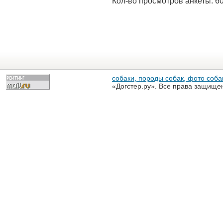
Кол-во просмотров анкеты: 6
собаки, породы собак, фото собак
«Догстер.ру». Все права защище
разрешена только с письменного
«Догстер.ру»