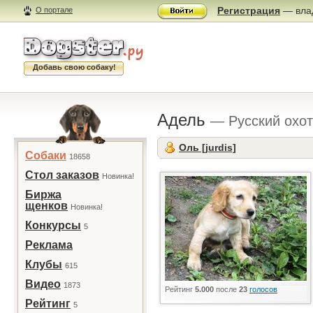
Регистрация
— влад
О портале
Добавь свою собаку!
Адель
— Русский охот
Оль [jurdis]
Собаки
18658
Стол заказов
Новинка!
Биржа
щенков
Новинка!
Конкурсы
5
Реклама
Клубы
615
Видео
1873
Рейтинг
5.000
после
23
голосов
Рейтинг
5