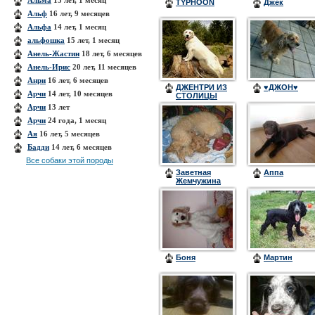
Альма
15 лет, 1 месяц
TYPHOON
Джек
Альф
16 лет, 9 месяцев
Альфа
14 лет, 1 месяц
альфошка
15 лет, 1 месяц
Анель-Жастин
18 лет, 6 месяцев
Анель-Ирис
20 лет, 11 месяцев
Анри
16 лет, 6 месяцев
ДЖЕНТРИ ИЗ
♥ДЖОН♥
Арчи
14 лет, 10 месяцев
СТОЛИЦЫ
УРАЛА
Арчи
13 лет
Арчи
24 года, 1 месяц
Ая
16 лет, 5 месяцев
Бадди
14 лет, 6 месяцев
Все собаки этой породы
Заветная
Аппа
Жемчужина
Боня
Мартин