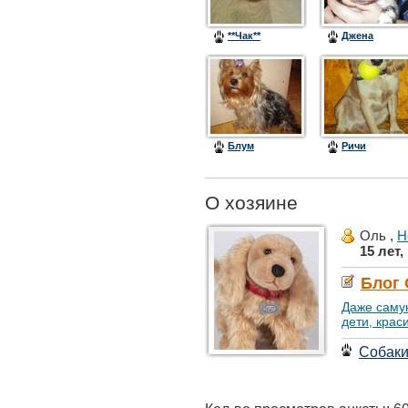
**Чак**
Джена
Блум
Ричи
О хозяине
Оль ,
Н
15 лет,
Блог
Даже саму
дети, крас
Собак