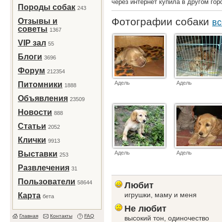
через интернет купила в другом гор
Породы собак
243
Фотографии собаки
Отзывы и
вс
советы
1367
VIP зал
55
Блоги
3696
Форум
212354
Адель
Адель
Питомники
1888
Объявления
23509
Новости
888
Статьи
2052
Клички
9913
Выставки
Адель
Адель
253
Развлечения
31
Пользователи
58644
Любит
игрушки, маму и меня
Карта
бета
Не любит
Главная
Контакты
FAQ
высокий тон, одиночество