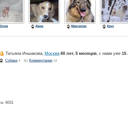
Элли
Джек
Максютик
Хаус
Татьяна Иншакова,
Москва
60 лет, 5 месяцев
, с нами уже
15
Собаки
Комментарии
4
14
ты: 6031