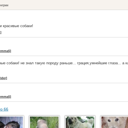
енгрии
и красивые собаки!
1]
emma5]
ые собаки! не знал такую породу раньше... грация,умнейшие глаза... а к
ider]
emma5]
го 66