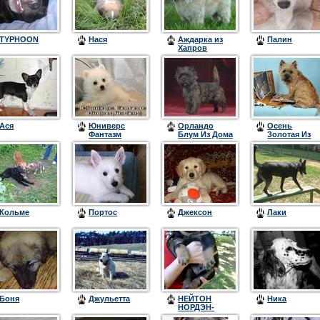
TYPHOON
Нася
Аждарка из
Палин
Хапров
Ася
Юниверс
Орландо
Осень
Фантазм
Блум Из Дома
Золотая Из
Юнона (Ли-
Елив'c
Дома Елив'с
Сан)
Кольме
Портос
Джексон
Лаки
Боня
Джульетта
НЕЙТОН
Ника
НОРДЭН-
ВЭСТ