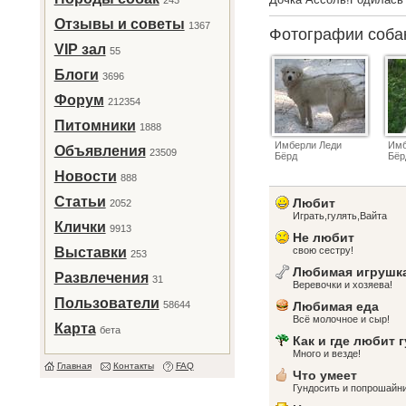
243
Отзывы и советы
1367
Фотографии соб
VIP зал
55
Блоги
3696
Форум
212354
Питомники
1888
Имберли Леди
Имб
Объявления
23509
Бёрд
Бёр
Новости
888
Статьи
Любит
2052
Играть,гулять,Вайта
Клички
9913
Не любит
Выставки
свою сестру!
253
Любимая игрушк
Развлечения
31
Веревочки и хозяева!
Пользователи
58644
Любимая еда
Всё молочное и сыр!
Карта
бета
Как и где любит 
Много и везде!
Главная
Контакты
FAQ
Что умеет
Гундосить и попрошайн