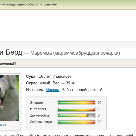
я
— владельцам собак и питомникам
и Бёрд
— Маремма (мареммоабруццкая овчарка)
maremma5]
Сука
, 16 лет, 7 месяцев
Окрас белый. Вес — 39 кг.
Из города
Москва
, Район: левобережный
Энергия
10
Интеллект
10
Дружелюбие
8
Любовь к игре
10
осов
четвёртой по счёту.Не смогли продать такую красавицу-оставили себе!