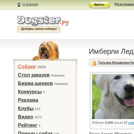
О портале
Регистраци
Добавь свою собаку!
Имберли Лед
Татьяна Иншакова [
Собаки
18658
Стол заказов
Новинка!
Биржа щенков
Новинка!
Конкурсы
5
Реклама
Клубы
615
Видео
1873
Рейтинг
5.000
после
17
гол
Рейтинг
5
Породы собак
Дочка Ассоль!Родилась 