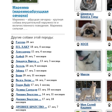
Маремма
(мареммоабруццкая
Шервуд с
овчарка)
Берега Туры
Мареммо – абруцкая овчарка - крупная
собака внушительной наружности и
величественного поведения. Маремма
сильная , ...
Другие собаки этой породы:
Farreus
20 лет
ХОСЕ
IUL-ХАКУ
18 лет, 4 месяца
Алессандра
15 лет, 4 месяца
Алфей
26 лет, 7 месяцев
Арканум Вивум ...
13 лет, 3 месяца
Ассоль
18 лет, 9 месяцев
Афира
17 лет, 5 месяцев
Марли
Бони
20 лет, 11 месяцев
Волга Артис ...
16 лет, 7 месяцев
Гранд Вайт
17 лет, 1 месяц
Делина Сармади
15 лет, 10 месяцев
Древнее Братство ...
14 лет, 11 месяцев
Древнее Братство ...
17 лет, 10
месяцев
Мон Солей
ДРЕВНЕЕ БРАТСТВО ...
17 лет, 7
Кашмир
месяцев
Алонсо