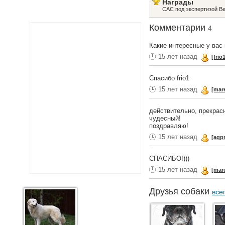
Награды
CAC под экспертизой В
Комментарии
4
Какие интересные у вас 
15 лет назад
[frio
Спасибо frio1
15 лет назад
[mar
действительно, прекрасн
чудесный!
поздравляю!
15 лет назад
[aqpr
СПАСИБО!)))
15 лет назад
[mar
Друзья собаки
все