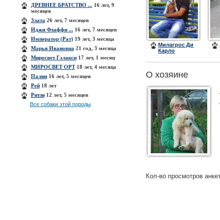
(Алекс)
ДРЕВНЕЕ БРАТСТВО ...
16 лет, 9
месяцев
Злата
26 лет, 7 месяцев
Иджи Флаффи ...
16 лет, 7 месяцев
Император (Рат)
19 лет, 3 месяца
Милагрос Ди
Марья Ивановна
21 год, 3 месяца
Карло
Миранда(Крошка
Миросвет Гэлакси
17 лет, 1 месяц
Милли)
МИРОСВЕТ ОРТ
18 лет, 4 месяца
О хозяине
Палин
16 лет, 5 месяцев
Рей
18 лет
Ритзи
12 лет, 5 месяцев
Все собаки этой породы
Кол-во просмотров анке