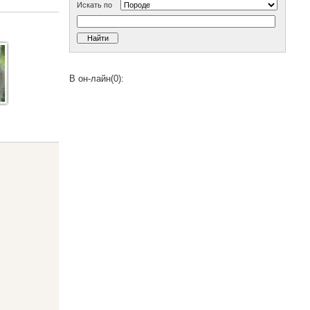
Искать по
В он-лайн(0):