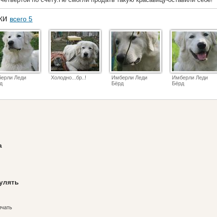
аки
всего 5
ерли Леди
Холодно...бр..!
Имберли Леди
Имберли Леди
д
Бёрд
Бёрд
а
гулять
ичать