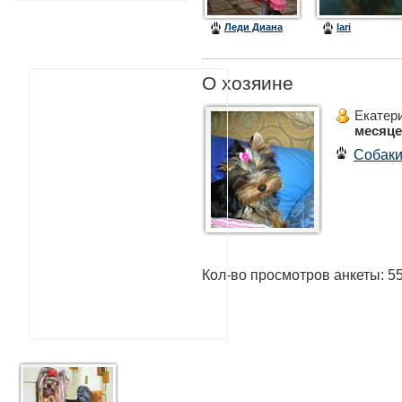
Леди Диана
lari
О хозяине
Екатер
месяц
Собак
Кол-во просмотров анкеты: 5