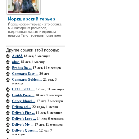
Йоркширский терьер
Йоркширский терьер - это собака
миниатюрных размеров,
наделенная живым и игривым
нравом Тело терьеров покрывает
...
Другие собаки этой породы:
Alek$$
18 лет, 8 месяцев
alma
15 лет, 4 месяца
Brabus Do ...
17 лет, 11 месяцев
Camparis Easy ...
20 лет
Camparis Golden ...
21 год, 3
месяца
CECE BECE ...
17 лет, 11 месяцев
Centik Piere ...
18 лет, 9 месяцев
Coney Island ...
17 лет, 7 месяцев
Delfina od ...
22 года, 1 месяц
Delivo's Fire ...
14 лет, 8 месяцев
Delivo's Love ...
14 лет, 6 месяцев
Delivo's My ...
17 лет, 11 месяцев
Delivo's Queen ...
12 лет, 7
месяцев