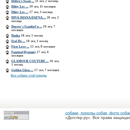
Delivo's Swan ...
11 лет, 2 месяца
Dikiy Lev ...
19 лет, 11 месяцев
Dikiy Lev ...
17 лет, 3 месяца
DIVA-DIANA DAFNA ...
20 лет, 2
месяца
Durrer`s Gambol`n ...
19 лет, 7
месяцев
Duska
18 лет, 1 месяц
Etol De ...
18 лет, 1 месяц
First Love ...
15 лет, 8 месяцев
Funtion(Фунтик)
17 лет, 6
месяцев
GLAMOUR COUTURE ...
16 лет,
1 месяц
Golden Gloss ...
17 лет, 7 месяцев
Все собаки этой породы
собаки, породы собак, фото собак
«Догстер.ру». Все права защище
разрешена только с письменного
«Догстер.ру»