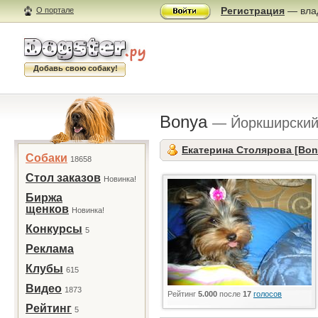
Регистрация
— влад
О портале
Добавь свою собаку!
Bonya
— Йоркширский
Екатерина Столярова [Bon
Собаки
18658
Стол заказов
Новинка!
Биржа
щенков
Новинка!
Конкурсы
5
Реклама
Клубы
615
Видео
1873
Рейтинг
5.000
после
17
голосов
Рейтинг
5