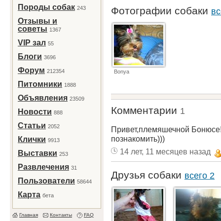
Породы собак
243
Фотографии собаки
вс
Отзывы и
советы
1367
VIP зал
55
Блоги
3696
Форум
212354
Bonya
Питомники
1888
Объявления
23509
Комментарии
1
Новости
888
Статьи
2052
Привет,племяшечной Бонюсе!
познакомить)))
Клички
9913
14 лет, 11 месяцев назад
Выставки
253
Развлечения
31
Друзья собаки
всего 2
Пользователи
58644
Карта
бета
Главная
Контакты
FAQ