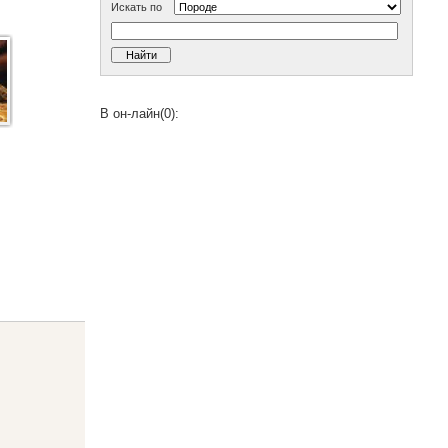
Искать по
В он-лайн(0):