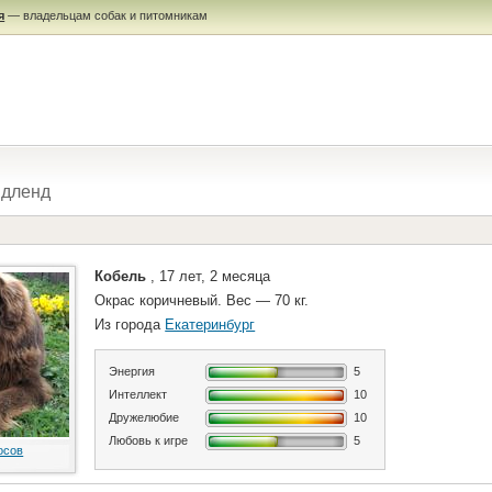
я
— владельцам собак и питомникам
дленд
Кобель
, 17 лет, 2 месяца
Окрас коричневый. Вес — 70 кг.
Из города
Екатеринбург
Энергия
5
Интеллект
10
Дружелюбие
10
Любовь к игре
5
осов