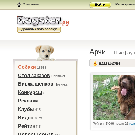
О портале
Регистраци
Добавь свою собаку!
Арчи
— Ньюфаун
Аля [Alyayla]
Собаки
18658
Стол заказов
Новинка!
Биржа щенков
Новинка!
Конкурсы
5
Реклама
Клубы
615
Видео
1873
Рейтинг
5.000
после
22
гол
Рейтинг
5
Породы собак