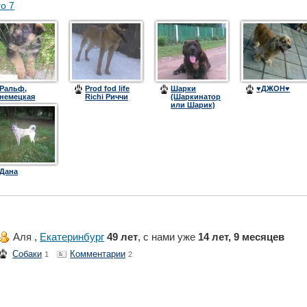
го 7
Ральф,
Prod fod life
Шарки
♥ДЖОН♥
немецкая
Richi Риччи
(Шаркинатор
овчарка
или Шарик)
Дана
Аля ,
Екатеринбург
49 лет
, с нами уже
14 лет, 9 месяцев
Собаки
Комментарии
1
2