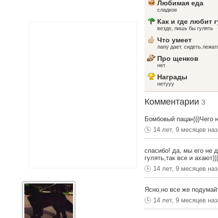
Любимая еда
сладкое
Как и где любит 
везде, лишь бы гулять
Что умеет
лапу дает. сидеть.лежат
Про щенков
нет
Награды
нетууу
Комментарии
3
Бомбовый пацан)))Чего 
14 лет, 9 месяцев на
спасибо! да, мы его не 
гулять,так все и ахают)))
14 лет, 9 месяцев на
Ясно,но все же подумайт
14 лет, 9 месяцев на