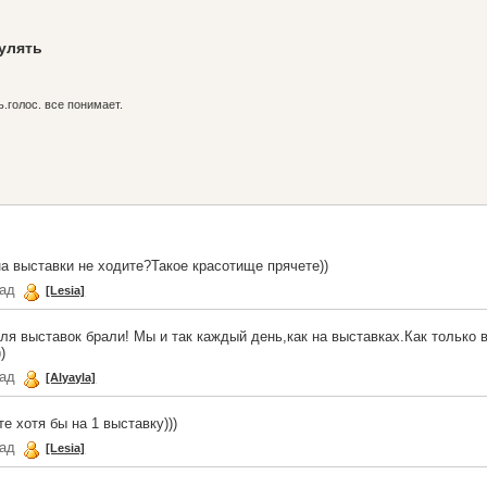
гулять
ь.голос. все понимает.
на выставки не ходите?Такое красотище прячете))
зад
[Lesia]
для выставок брали! Мы и так каждый день,как на выставках.Как только
)
зад
[Alyayla]
е хотя бы на 1 выставку)))
зад
[Lesia]