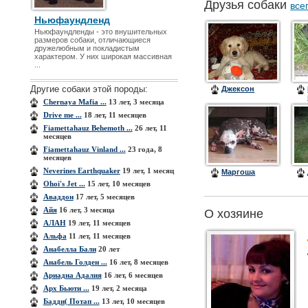
Друзья собаки
все
Ньюфаундленд
Ньюфаундленды - это внушительных
размеров собаки, отличающиеся
дружелюбным и покладистым
характером. У них широкая массивная
...
Другие собаки этой породы:
Джексон
Chernaya Mafia ...
13 лет, 3 месяца
Drive me ...
18 лет, 11 месяцев
Fiamettahauz Behemoth ...
26 лет, 11
месяцев
Fiamettahauz Vinland ...
23 года, 8
месяцев
Neverines Earthquaker
19 лет, 1 месяц
Маргоша
Ohoi's Jet ...
15 лет, 10 месяцев
Аваддон
17 лет, 5 месяцев
Айя
16 лет, 3 месяца
О хозяине
АЛАН
19 лет, 11 месяцев
Альфа
11 лет, 11 месяцев
Анабелла Бали
20 лет
Анабель Голден ...
16 лет, 8 месяцев
Ариадна Адалия
16 лет, 6 месяцев
Арх Бьюти ...
19 лет, 2 месяца
Бадди( Потап ...
13 лет, 10 месяцев