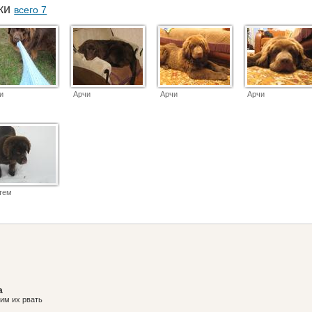
аки
всего 7
и
Арчи
Арчи
Арчи
тем
а
им их рвать