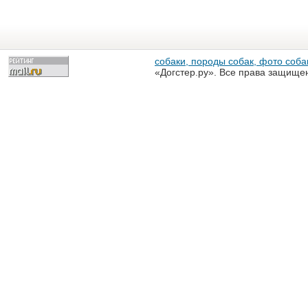
собаки, породы собак, фото собак
«Догстер.ру». Все права защище
разрешена только с письменного
«Догстер.ру»