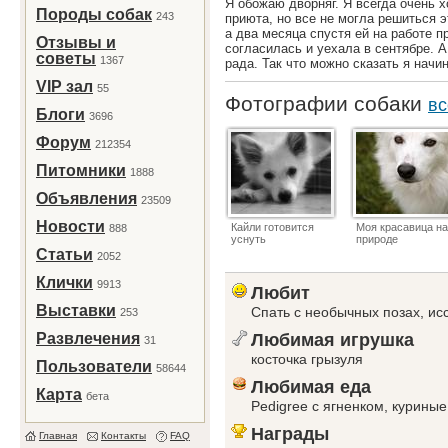
Я обожаю дворняг. Я всегда очень х
Породы собак
243
приюта, но все не могла решиться э
а два месяца спустя ей на работе п
Отзывы и
согласилась и уехала в сентябре. А
советы
1367
рада. Так что можно сказать я нач
VIP зал
55
Фотографии собаки
вс
Блоги
3696
Форум
212354
Питомники
1888
Объявления
23509
Новости
Кайли готовится
Моя красавица на
888
уснуть
природе
Статьи
2052
Клички
9913
Любит
Выставки
Спать с необычных позах, ис
253
Развлечения
Любимая игрушка
31
косточка грызуля
Пользователи
58644
Любимая еда
Карта
бета
Pedigree с ягненком, куриные
Награды
Главная
Контакты
FAQ