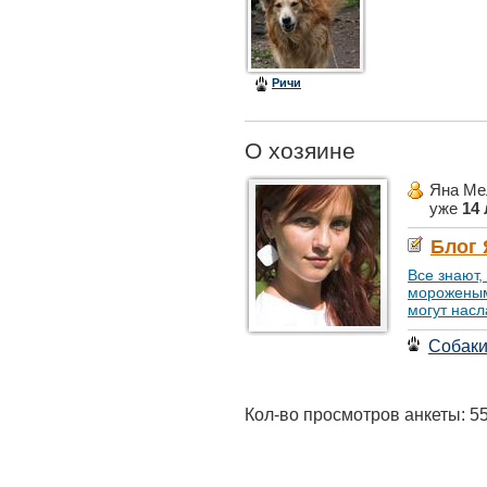
Ричи
О хозяине
Яна Ме
уже
14 
Блог 
Все знают,
мороженым.
могут насл
Собак
Кол-во просмотров анкеты: 5