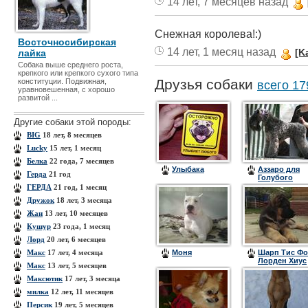
14 лет, 7 месяцев назад
Снежная королева!:)
Восточносибирская
14 лет, 1 месяц назад
[Ka
лайка
Собака выше среднего роста,
крепкого или крепкого сухого типа
Друзья собаки
конституции. Подвижная,
всего 17
уравновешенная, с хорошо
развитой ...
Другие собаки этой породы:
BIG
18 лет, 8 месяцев
Lucky
15 лет, 1 месяц
Белка
22 года, 7 месяцев
Улыбака
Аззаро для
Герда
21 год
Голубого
Созвездия
ГЕРДА
21 год, 1 месяц
Дружок
18 лет, 3 месяца
Жан
13 лет, 10 месяцев
Кушур
23 года, 1 месяц
Лорд
20 лет, 6 месяцев
Макс
17 лет, 4 месяца
Моня
Шарп Тис Ф
Лорден Хиус
Макс
13 лет, 5 месяцев
Максютик
17 лет, 3 месяца
милка
12 лет, 11 месяцев
Персик
19 лет, 5 месяцев