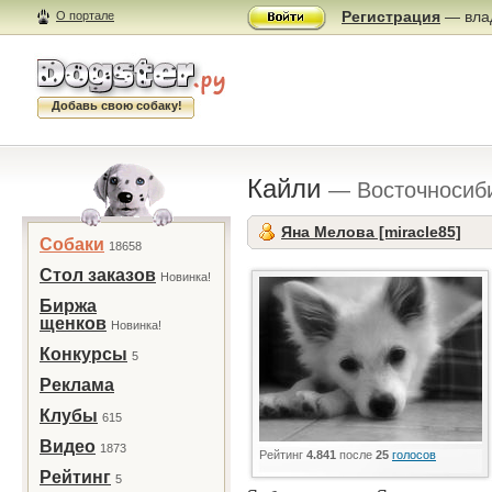
Регистрация
— влад
О портале
Добавь свою собаку!
Кайли
— Восточносиб
Яна Мелова [miracle85]
Собаки
18658
Стол заказов
Новинка!
Биржа
щенков
Новинка!
Конкурсы
5
Реклама
Клубы
615
Видео
1873
Рейтинг
4.841
после
25
голосов
Рейтинг
5