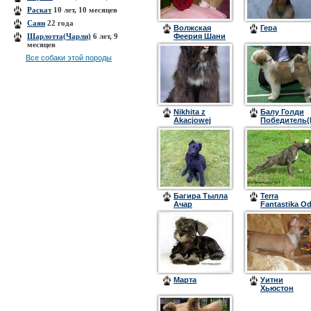
Раскат
10 лет, 10 месяцев
Саян
22 года
Волжская
Гера
Шарлотта(Чарли)
6 лет, 9
Феерия Шани
месяцев
Все собаки этой породы
Nikhita z
Балу Голди
Akacjowej
Победитель(
Doliny (Ники)
Багира Тылла
Terra
Ачар
Fantastika O
Mey
Марта
Уитни
Хьюстон