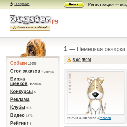
Регистрация
— влад
О портале
Добавь свою собаку!
1
— Немецкая овчарка
5 00 [500]
Собаки
18658
Стол заказов
Новинка!
Биржа
щенков
Новинка!
Конкурсы
5
Реклама
Клубы
615
Видео
1873
Рейтинг
4.000
после
3
голосов
Рейтинг
5