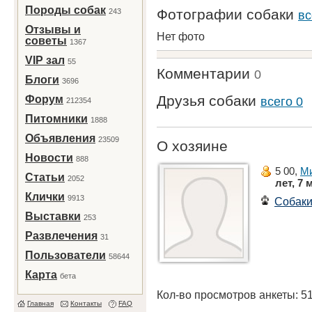
Породы собак
Фотографии собаки
243
вс
Отзывы и
Нет фото
советы
1367
VIP зал
55
Комментарии
0
Блоги
3696
Друзья собаки
Форум
всего 0
212354
Питомники
1888
Объявления
23509
О хозяине
Новости
888
5 00,
М
Статьи
2052
лет, 7 
Клички
9913
Собак
Выставки
253
Развлечения
31
Пользователи
58644
Карта
бета
Кол-во просмотров анкеты: 5
Главная
Контакты
FAQ