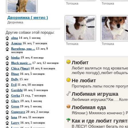
Тотошка
Тотошка
Дворняжка ( метис )
Дворняжка
Другие собаки этой породы:
alma
14 лет, 1 месяц
Aлиска
16 лет, 7 месяцев
Тотошка
Тотошка
Barselona, она ...
13 лет, 9
месяцев
bimka
19 лет, 4 месяца
Любит
Black magic ...
17 лет, 12 месяцев
Любит валяться под кроватью
Chica (Чика)
18 лет, 6 месяцев
любую погоду),любит общать
Dinar
16 лет, 5 месяцев
Dolly
15 лет
Не любит
Evil
11 лет, 10 месяцев
Протирать лапы после прогул
Gardzhi
18 лет, 5 месяцев
Любимая игрушка
Gerka
21 год, 7 месяцев
Любимая игрушка?Хм.....Колго
Glory
19 лет, 1 месяц
Gross
19 лет, 1 месяц
Любимая еда
Gungrave
20 лет, 2 месяца
Яблоки:) Мяяяясо конечно:) 
lana
19 лет, 11 месяцев
Как и где любит гулят
Larry
16 лет, 5 месяцев
В ЛЕСУ! Обожает бегать по к