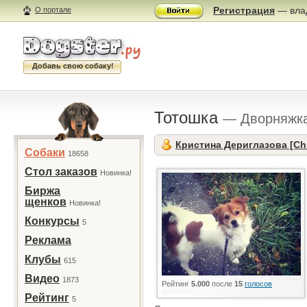
Регистрация
— влад
О портале
Добавь свою собаку!
Тотошка
— Дворняжка 
Кристина Дериглазова [Chr
Собаки
18658
Стол заказов
Новинка!
Биржа
щенков
Новинка!
Конкурсы
5
Реклама
Клубы
615
Видео
1873
Рейтинг
5.000
после
15
голосов
Рейтинг
5