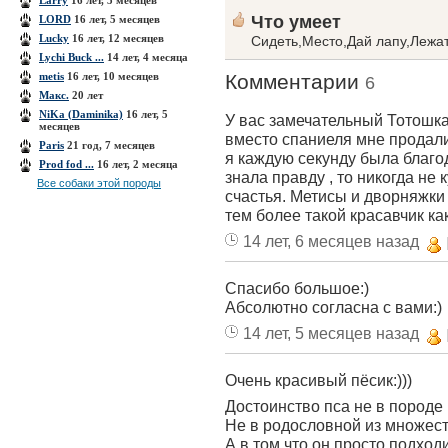
Larry
16 лет, 5 месяцев
Что умеет
LORD
16 лет, 5 месяцев
Lucky
16 лет, 12 месяцев
Сидеть,Место,Дай лапу,Лежат
Lychi Buck ...
14 лет, 4 месяца
metis
16 лет, 10 месяцев
Комментарии
6
Mакс.
20 лет
NiKa (Daminika)
16 лет, 5
У вас замечательный Тотошка 
месяцев
вместо спаниеля мне продали 
Paris
21 год, 7 месяцев
я каждую секунду была благо
Prod fod ...
16 лет, 2 месяца
знала правду , то никогда не 
Все собаки этой породы
счастья. Метисы и дворняжки
тем более такой красавчик ка
14 лет, 6 месяцев назад
Спасибо большое:)
Абсолютно согласна с вами:)
14 лет, 5 месяцев назад
Очень красивый пёсик:)))
Достоинство пса не в породе
Не в родословной из множес
А в том что он просто подход