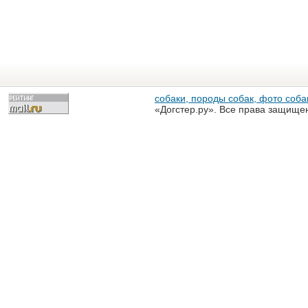
собаки, породы собак, фото собак
«Догстер.ру». Все права защище
разрешена только с письменного
«Догстер.ру»