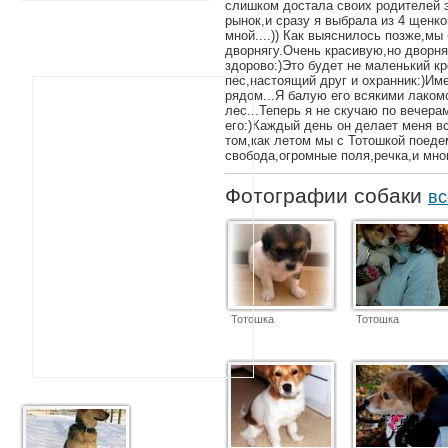
слишком достала своих родителей э
рынок,и сразу я выбрала из 4 щенко
мной....)) Как выяснилось позже,м
дворнягу.Очень красивую,но дворня
здорово:)Это будет не маленький к
пёс,настоящий друг и охранник:)Име
рядом...Я балую его всякими лако
лес...Теперь я не скучаю по вечера
его:)Каждый день он делает меня в
том,как летом мы с Тотошкой поеде
свобода,огромные поля,речка,и мног
Фотографии собаки
вс
Тотошка
Тотошка