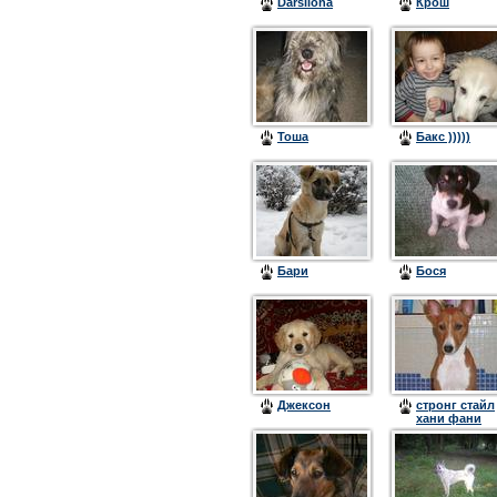
Darsilona
Крош
Тоша
Бакс )))))
Бари
Бося
Джексон
стронг стайл
хани фани