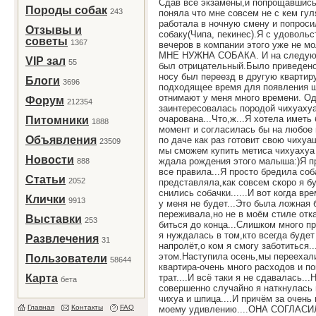
Сдав все экзамены,и попрощавшись 
Породы собак
243
поняла что мне совсем не с кем гул
работала в ночную смену и попроси
Отзывы и
собаку(Чипа, пекинес).Я с удоволь
советы
1367
вечеров в компании этого уже не мо
МНЕ НУЖНА СОБАКА. И на следующи
VIP зал
55
был отрицательный.Было приведено
носу был переезд в другую квартир
Блоги
3696
подходящее время для появления щ
отнимают у меня много времени. О
Форум
212354
заинтересовалась породой чихуахуа
очарована...Что,ж...Я хотела иметь
Питомники
1888
момент и согласилась бы на любое
Объявления
по даче как раз готовит свою чихуа
23509
мы сможем купить метиса чихуахуа и
Новости
ждала рождения этого малыша:)Я пр
888
все правила...Я просто бредила соб
Статьи
2052
представляла,как совсем скоро я бу
снились собачки......И вот когда в
Клички
9913
у меня не будет...Это была ложная б
переживала,но не в моём стиле отка
Выставки
253
биться до конца...Слишком много пр
я нуждалась в том,кто всегда будет
Развлечения
31
напролёт,о ком я смогу заботиться.
этом.Наступила осень,мы переехали
Пользователи
58644
квартира-очень много расходов и п
Карта
трат....И всё таки я не сдавалась..
бета
совершенно случайно я наткнулась
чихуа и шпица....И причём за очен
Главная
Контакты
FAQ
моему удивлению....ОНА СОГЛАСИЛ