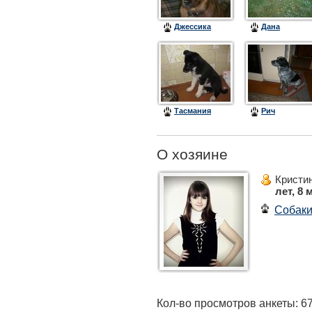
Джессика
Дана
Тасмания
Рич
О хозяине
Кристи
лет, 8 
Собак
Кол-во просмотров анкеты: 6