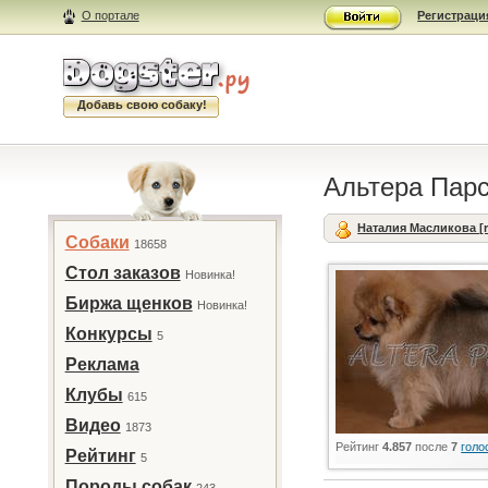
О портале
Регистраци
Добавь свою собаку!
Альтера Пар
Наталия Масликова [ri
Собаки
18658
Стол заказов
Новинка!
Биржа щенков
Новинка!
Конкурсы
5
Реклама
Клубы
615
Видео
1873
Рейтинг
4.857
после
7
голо
Рейтинг
5
Породы собак