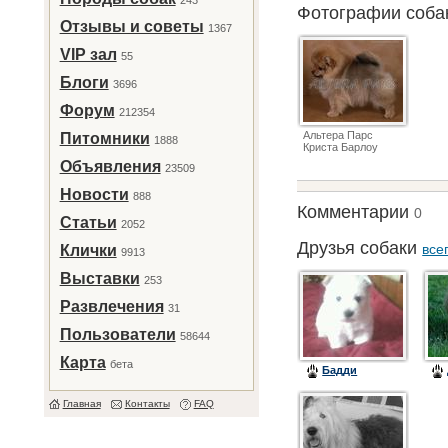
243
Фотографии соб
Отзывы и советы
1367
VIP зал
55
Блоги
3696
Форум
212354
Альтера Парс
Питомники
1888
Криста Барлоу
Объявления
23509
Новости
888
Комментарии
0
Статьи
2052
Друзья собаки
все
Клички
9913
Выставки
253
Развлечения
31
Пользователи
58644
Карта
бета
Бадди
Главная
Контакты
FAQ