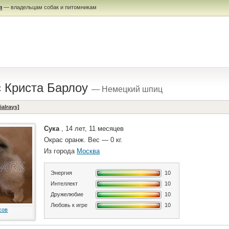
я
— владельцам собак и питомникам
с Криста Барлоу
— Немецкий шпиц
alrays]
Сука
, 14 лет, 11 месяцев
Окрас оранж. Вес — 0 кг.
Из города
Москва
Энергия
10
Интеллект
10
Дружелюбие
10
Любовь к игре
10
сов