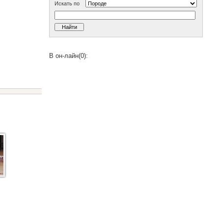
Искать по
В он-лайн(0):