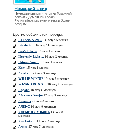
Немецкий шпиц
Немецкие шпицы - потомки Торфяной
собаки и Домашней собаки
Рютимейера каменного века и более
поздних ...
Другие собаки этой породы:
ALJENS KISS ...
18 лет, 8 месяцев
Divain in ...
16 лет, 10 месяцев
Fon's Take ...
18 лет, 1 месяц
Heavenly Light ...
16 лет, 2 месяца
Hitman Von ...
19 лет, 1 месяц
Kent
15 лет, 1 месяц
Nevel s ...
25 лет, 3 месяца
WILLIE WINNIE
19 лет, 6 месяцев
WIZARD DOG'S ...
16 лет, 7 месяцев
Аврора
16 лет, 8 месяцев
Айскнехт Хелфи
17 лет, 3 месяца
Активия
20 лет, 2 месяца
АЛЕКС
16 лет, 8 месяцев
АЛЕМИНА УЛЬЯНА
14 лет, 8
месяцев
Али Баба ...
17 лет, 2 месяца
Алиса
17 лет, 7 месяцев