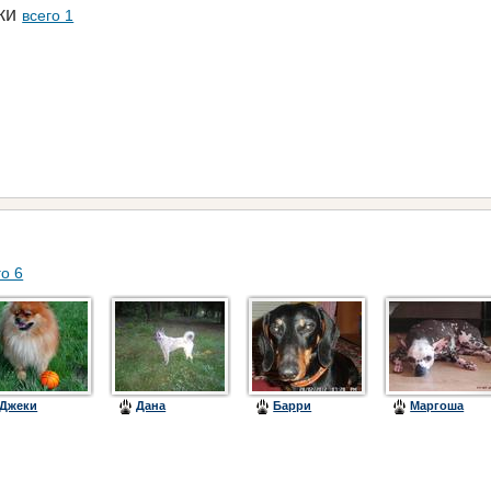
аки
всего 1
го 6
Джеки
Дана
Барри
Маргоша