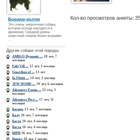
Кол-во просмотров анкеты: 3
Бордер-колли
Это очень энергичная собака,
которая всегда находится в
движении. Средней длины
шерстный покров более выражен
...
Другие собаки этой породы:
AMIGO Dynamic ...
18 лет, 7
месяцев
Eski Vill ...
12 лет, 3 месяца
Guardian of ...
13 лет
In Flight ...
14 лет, 2 месяца
JEW HOME ...
19 лет, 6 месяцев
Айскнехт Елана ...
21 год, 5
месяцев
Айскнехт Пол ...
17 лет, 11
месяцев
Багира
13 лет, 7 месяцев
Балу
26 лет, 7 месяцев
Баста
16 лет, 4 месяца
Баста
16 лет, 4 месяца
БИМ
26 лет, 7 месяцев
Бирма
18 лет, 1 месяц