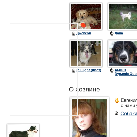
Джексон
Дана
In Flight (Фаст)
AMIGO
Dynamic Que
О хозяине
Евгени
с нами
Собак