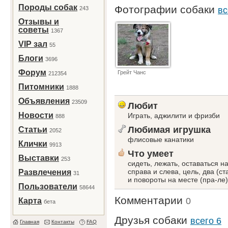
Породы собак
Фотографии собаки
243
вс
Отзывы и
советы
1367
VIP зал
55
Блоги
3696
Форум
Грейт Чанс
212354
Питомники
1888
Объявления
23509
Любит
Новости
Играть, аджилити и фризби
888
Любимая игрушка
Статьи
2052
флисовые канатики
Клички
9913
Что умеет
Выставки
253
сидеть, лежать, оставаться н
справа и слева, цель, два (
Развлечения
31
и повороты на месте (пра-ле)
Пользователи
58644
Комментарии
0
Карта
бета
Друзья собаки
всего 6
Главная
Контакты
FAQ