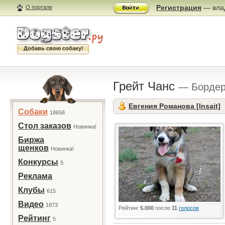
Регистрация
— влад
О портале
Добавь свою собаку!
Грейт Чанс
— Бордер
Евгения Романова [Insait]
Собаки
18658
Стол заказов
Новинка!
Биржа
щенков
Новинка!
Конкурсы
5
Реклама
Клубы
615
Видео
1873
Рейтинг
5.000
после
11
голосов
Рейтинг
5