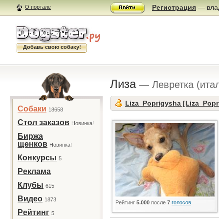
Регистрация
— влад
О портале
Добавь свою собаку!
Лиза
— Левретка (ита
Liza_Poprigysha [Liza_Popr
Собаки
18658
Стол заказов
Новинка!
Биржа
щенков
Новинка!
Конкурсы
5
Реклама
Клубы
615
Видео
1873
Рейтинг
5.000
после
7
голосов
Рейтинг
5