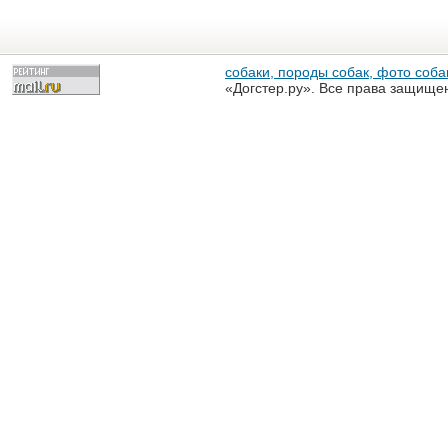
собаки, породы собак, фото собак
«Догстер.ру». Все права защище
разрешена только с письменного
«Догстер.ру»