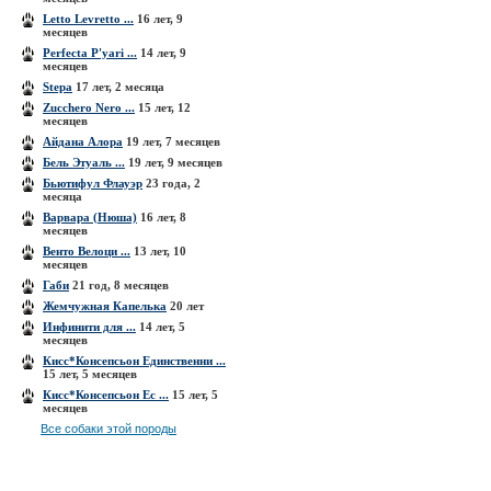
Letto Levretto ...
16 лет, 9
месяцев
Perfecta P'yari ...
14 лет, 9
месяцев
Stepa
17 лет, 2 месяца
Zucchero Nero ...
15 лет, 12
месяцев
Айдана Алора
19 лет, 7 месяцев
Бель Этуаль ...
19 лет, 9 месяцев
Бьютифул Флауэр
23 года, 2
месяца
Варвара (Нюша)
16 лет, 8
месяцев
Венто Велоци ...
13 лет, 10
месяцев
Габи
21 год, 8 месяцев
Жемчужная Капелька
20 лет
Инфинити для ...
14 лет, 5
месяцев
Кисс*Консепсьон Единственни ...
15 лет, 5 месяцев
Кисс*Консепсьон Ес ...
15 лет, 5
месяцев
Все собаки этой породы