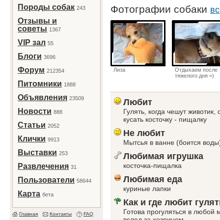
Породы собак
Фотографии собаки
243
вс
Отзывы и
советы
1367
VIP зал
55
Блоги
3696
Форум
Лиза
Отдыхаем после
212354
тяжелого дня =)
Питомники
1888
Объявления
23509
Любит
Новости
Гулять, когда чешут животик,
888
кусать косточку - пищалку
Статьи
2052
Не любит
Клички
9913
Мытсья в ванне (боится воды
Выставки
253
Любимая игрушка
косточка-пищалка
Развлечения
31
Любимая еда
Пользователи
58644
куриные лапки
Карта
бета
Как и где любит гулят
Готова прогуляться в любой м
Главная
Контакты
FAQ
вслед за хозяином.