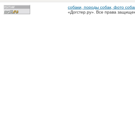
собаки, породы собак, фото собак
«Догстер.ру». Все права защище
разрешена только с письменного
«Догстер.ру»