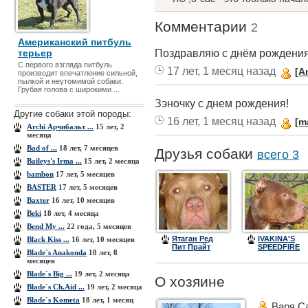
Комментарии
2
Американский питбуль
Поздравляю с днём рождения
терьер
С первого взгляда питбуль
17 лет, 1 месяц назад
[A
производит впечатление сильной,
пылкой и неутомимой собаки.
Грубая голова с широкими ...
Зэночку с днем рождения!
Другие собаки этой породы:
16 лет, 1 месяц назад
[m
Archi Арчибальт ...
15 лет, 2
месяца
Bad of ...
18 лет, 7 месяцев
Друзья собаки
всего 3
Baileys's Irma ...
15 лет, 2 месяца
bambon
17 лет, 5 месяцев
BASTER
17 лет, 5 месяцев
Baxter
16 лет, 10 месяцев
Beki
18 лет, 4 месяца
Bend My ...
22 года, 5 месяцев
Ятаган Ред
IVAKINA'S
Black Kiss ...
16 лет, 10 месяцев
Пит Прайт
SPEEDFIRE
Blade`s Anakonda
18 лет, 8
NORIS
месяцев
Blade`s Big ...
19 лет, 2 месяца
О хозяине
Blade`s Ch.Aid ...
19 лет, 2 месяца
Blade`s Kometa
18 лет, 1 месяц
Варя С