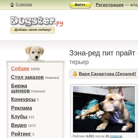
Регистрация
— влад
О портале
Добавь свою собаку!
Зэна-ред пит прайт
терьер
Собаки
18658
Варя Сахартова [Zenared]
Стол заказов
Новинка!
Биржа
щенков
Новинка!
Конкурсы
5
Реклама
Клубы
615
Видео
1873
Рейтинг
5
Рейтинг
4.801
после
20
голосов