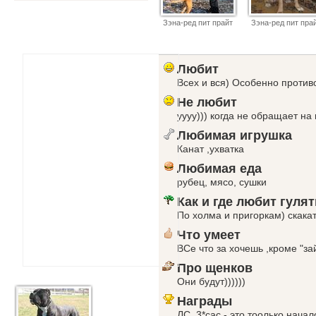
Зэна-ред пит прайт
Зэна-ред пит пра
Любит
Всех и вся) Особенно проти
Не любит
уууу))) когда не обращает на
Любимая игрушка
Канат ,ухватка
Любимая еда
рубец, мясо, сушки
Как и где любит гулят
По холма и пригоркам) скакат
Что умеет
ВСе что за хочешь ,кроме "зай
Про щенков
Они будут))))))
Награды
ЛС ,3*сас - это тоолько начал