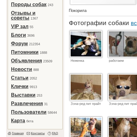
Породы собак
243
Покорила
Отзывы и
советы
1367
Фотографии собаки
вс
VIP зал
55
Блоги
3696
Форум
212354
Питомники
1888
Объявления
Неженка
работаем
23509
Новости
888
Статьи
2052
Клички
9913
Выставки
253
Развлечения
Зэна-ред пит прайт
Зэна-ред пит пра
31
Пользователи
58644
Карта
бета
Главная
Контакты
FAQ