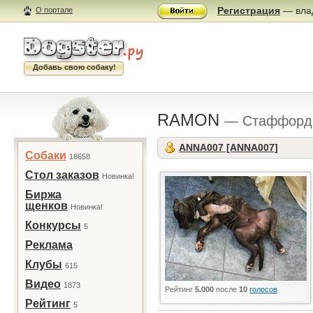
Регистрация
— влад
О портале
Добавь свою собаку!
RAMON
— Стаффордш
ANNA007 [ANNA007]
Собаки
18658
Стол заказов
Новинка!
Биржа
щенков
Новинка!
Конкурсы
5
Реклама
Клубы
615
Видео
1873
Рейтинг
5.000
после
10
голосов
Рейтинг
5