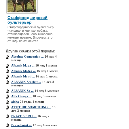
Стаффордширский
бультерьер
Стаффордширский бультерьер
-изящная и крепкая собака,
отличаящаяся необыкновенно
нежным нравом. Впрочем, это
отнюдь не относится ...
Другие собаки этой породы:
Absolute Companion ...
20 лет, 4
месяца
Albanik Maya ...
16 лет, 1 месяц
Albanik Medea ...
16 лет, 1 месяц
Albanik Monti ...
16 лет, 1 месяц
ALBANIK Scarlett ...
14 лет, 8
месяцев
ALBANIK So ...
14 лет, 8 месяцев
Alfa Omega ...
18 лет, 3 месяца
alpha
24 года, 1 месяц
ATTITUDE SOMETHING ...
15
лет, 2 месяца
BRAVE SPIRIT ...
16 лет, 2
месяца
Brave Spirit ...
17 лет, 8 месяцев