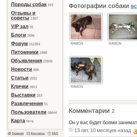
Породы собак
Фотографии собаки
243
вс
Отзывы и
советы
1367
VIP зал
55
Блоги
3696
Форум
RAMON
RAMON
212354
Питомники
1888
Объявления
23509
Новости
888
Статьи
2052
Клички
RAMON
9913
Выставки
253
Развлечения
31
Комментарии
2
Пользователи
58644
Карта
бета
Он у вас будет боями занимат
13 лет, 10 месяцев назад
Главная
Контакты
FAQ