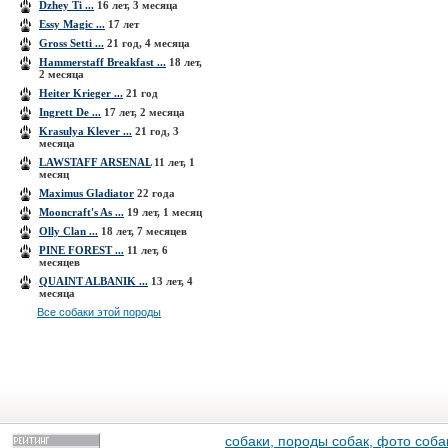
Dzhey Ti ...
16 лет, 3 месяца
Essy Magic ...
17 лет
Gross Setti ...
21 год, 4 месяца
Hammerstaff Breakfast ...
18 лет,
2 месяца
Heiter Krieger ...
21 год
Ingrett De ...
17 лет, 2 месяца
Krasulya Klever ...
21 год, 3
месяца
LAWSTAFF ARSENAL
11 лет, 1
месяц
Maximus Gladiator
22 года
Mooncraft's As ...
19 лет, 1 месяц
Olly Clan ...
18 лет, 7 месяцев
PINE FOREST ...
11 лет, 6
месяцев
QUAINT ALBANIK ...
13 лет, 4
месяца
Все собаки этой породы
собаки, породы собак, фото собак