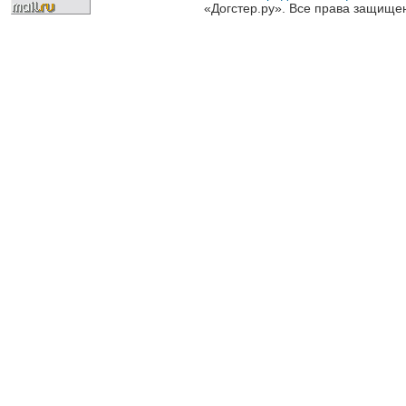
«Догстер.ру». Все права защище
разрешена только с письменного
«Догстер.ру»