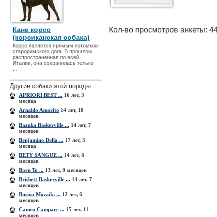
Кол-во просмотров анкеты: 4
Кане корсо
(корсиканская собака)
Корсо является прямым потомком
староримского дога. В прошлом
распространенная по всей
Италии, она сохранилась только
...
Другие собаки этой породы:
APRIORI BEST ...
16 лет, 3
месяца
Arnaldo Amorito
14 лет, 10
месяцев
Bazuka Baskerville ...
14 лет, 7
месяцев
Benjamino Della ...
17 лет, 3
месяца
BETY SANGUE ...
14 лет, 8
месяцев
Born To ...
13 лет, 9 месяцев
Brishett Baskerville ...
14 лет, 7
месяцев
Busina Mozaiki ...
12 лет, 6
месяцев
Cameo Campare ...
15 лет, 11
месяцев