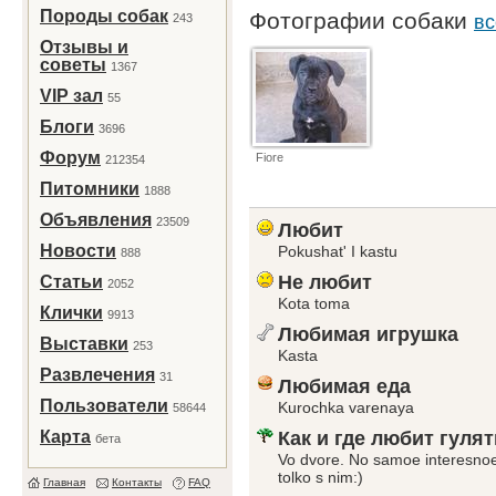
Породы собак
Фотографии собаки
243
вс
Отзывы и
советы
1367
VIP зал
55
Блоги
3696
Форум
Fiore
212354
Питомники
1888
Объявления
23509
Любит
Новости
Pokushat' I kastu
888
Не любит
Статьи
2052
Kota toma
Клички
9913
Любимая игрушка
Выставки
253
Kasta
Развлечения
31
Любимая еда
Пользователи
Kurochka varenaya
58644
Карта
Как и где любит гулят
бета
Vo dvore. No samoe interesnoe, 
tolko s nim:)
Главная
Контакты
FAQ