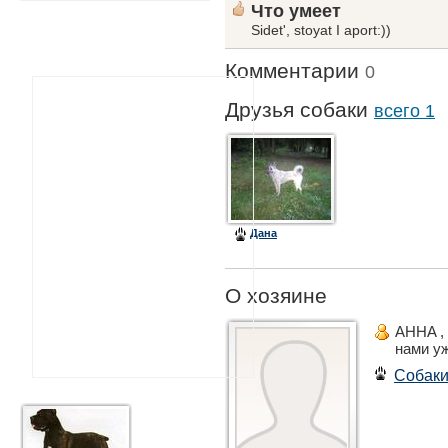
Что умеет
Sidet', stoyat I aport:))
Комментарии
0
Друзья собаки
всего 1
Дана
О хозяине
AHHA , 
нами у
Собак