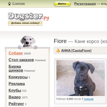
Регистрация
— влад
О портале
Добавь свою собаку!
Fiore
— Кане корсо (ко
AHHA [CastaFiore]
Собаки
18658
Стол заказов
Новинка!
Биржа
щенков
Новинка!
Конкурсы
5
Реклама
Клубы
615
Видео
1873
Рейтинг
5.000
после
7
голосов
Рейтинг
5