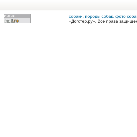
собаки, породы собак, фото собак
«Догстер.ру». Все права защище
разрешена только с письменного
«Догстер.ру»