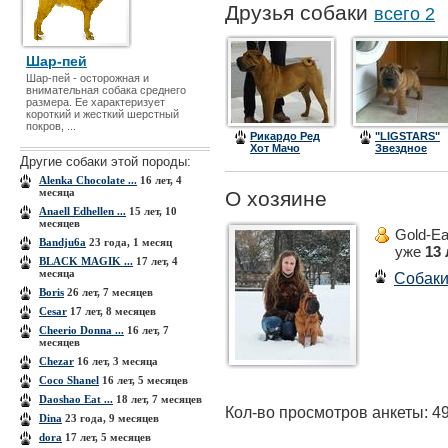
Друзья собаки
всего 2
Шар-пей
Шар-пей - осторожная и
внимательная собака среднего
размера. Ее характеризует
короткий и жесткий шерстный
покров, ...
Рикардо Ред
"LIGSTARS"
Хот Мачо
Звездное
Другие собаки этой породы:
Счастье Бог
Alenka Chocolate ...
16 лет, 4
месяца
О хозяине
Anaell Edhellen ...
15 лет, 10
месяцев
Gold-Ea
Bandju6a
23 года, 1 месяц
уже
13 
BLACK MAGIK ...
17 лет, 4
месяца
Собак
Boris
26 лет, 7 месяцев
Cesar
17 лет, 8 месяцев
Cheerio Donna ...
16 лет, 7
месяцев
Chezar
16 лет, 3 месяца
Coco Shanel
16 лет, 5 месяцев
Daoshao Eat ...
18 лет, 7 месяцев
Кол-во просмотров анкеты: 4
Dina
23 года, 9 месяцев
dora
17 лет, 5 месяцев