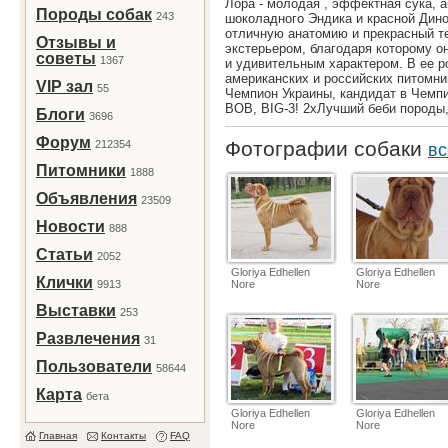
Лора - молодая , эффектная сука, а
Породы собак
243
шоколадного Эндика и красной Дин
отличную анатомию и прекрасный т
Отзывы и
экстерьером, благодаря которому он
советы
1367
и удивительным характером. В ее р
американских и российских питомни
VIP зал
55
Чемпион Украины, кандидат в Чемпи
ВОВ, BIG-3! 2хЛучший беби породы,
Блоги
3696
Форум
Фотографии собаки
212354
вс
Питомники
1888
Объявления
23509
Новости
888
Статьи
2052
Gloriya Edhellen
Gloriya Edhellen
Клички
9913
Nore
Nore
Выставки
253
Развлечения
31
Пользователи
58644
Карта
бета
Gloriya Edhellen
Gloriya Edhellen
Nore
Nore
Главная
Контакты
FAQ