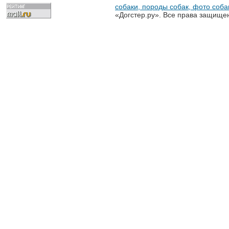
собаки, породы собак, фото собак
«Догстер.ру». Все права защище
разрешена только с письменного
«Догстер.ру»