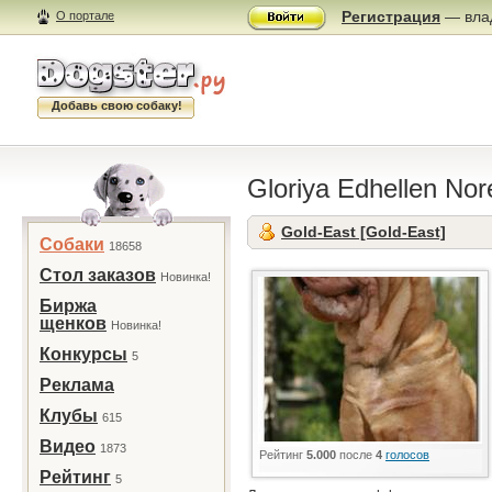
Регистрация
— влад
О портале
Добавь свою собаку!
Gloriya Edhellen No
Gold-East [Gold-East]
Собаки
18658
Стол заказов
Новинка!
Биржа
щенков
Новинка!
Конкурсы
5
Реклама
Клубы
615
Видео
1873
Рейтинг
5.000
после
4
голосов
Рейтинг
5