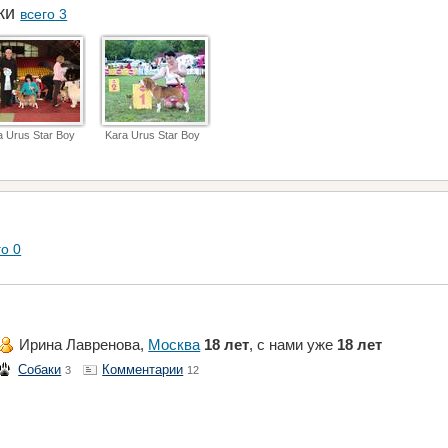
аки
всего 3
a Urus Star Boy
Kara Urus Star Boy
го 0
Ирина Лавренова,
Москва
18 лет
, с нами уже
18 лет
Собаки
Комментарии
3
12