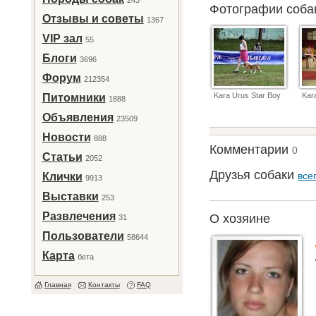
243
Фотографии соб
Отзывы и советы
1367
VIP зал
55
Блоги
3696
Форум
212354
Kara Urus Star Boy
Kar
Питомники
1888
Объявления
23509
Новости
888
Комментарии
0
Статьи
2052
Друзья собаки
все
Клички
9913
Выставки
253
Развлечения
О хозяине
31
Пользователи
58644
Карта
бета
Главная
Контакты
FAQ