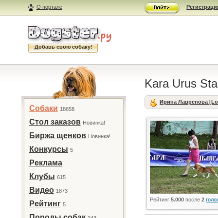
О портале
Регистраци
Добавь свою собаку!
Kara Urus St
Ирина Лавренова [Lo
Собаки
18658
Стол заказов
Новинка!
Биржа щенков
Новинка!
Конкурсы
5
Реклама
Клубы
615
Видео
1873
Рейтинг
5.000
после
2
голо
Рейтинг
5
Породы собак