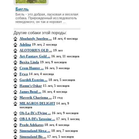
Бигль
Бигль - это добрая, ласковая и веселая
собака. Прирожденный исследова­тель
неведомого, он так и норовит ...
Другие собаки этой породы:
Absolutely Spotless ...
18 лет, 4 месяца
Adelina
19 лет, 2 месяца
ALOTORIUS OLD ...
19 лет
Art-Fantasy Gold ...
16 лет, 11 месяцев
Boxita Linda
19 лет, 9 месяцев
Crom Hunter ...
16 лет, 3 месяца
Eywa
14 лет, 4 месяца
Gordeli Exstrim ...
18 лет, 5 месяцев
Hanne's Oskar
15 лет, 5 месяцев
James Bond ...
16 лет, 4 месяца
Maverik Charizma ...
21 год
MILAGROS DELIGHT
14 лет, 9
месяцев
Ob-La-Di`s Flying ...
16 лет, 9 месяцев
OB-LA-DI's Tatooine ...
17 лет, 1 месяц
Prado Adekatos
18 лет, 4 месяца
Simonaland Alexa ...
18 лет, 7 месяцев
Simonaland Bis ...
17 лет, 5 месяцев