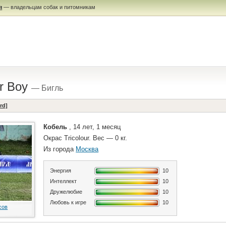
я
— владельцам собак и питомникам
ar Boy
— Бигль
rd]
Кобель
, 14 лет, 1 месяц
Окрас Tricolour. Вес — 0 кг.
Из города
Москва
Энергия
10
Интеллект
10
Дружелюбие
10
Любовь к игре
10
сов