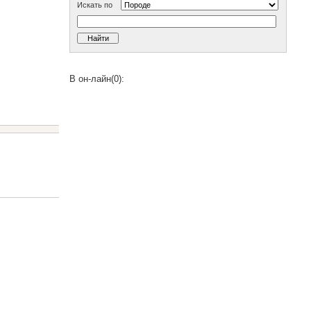
Искать по
В он-лайн(0):