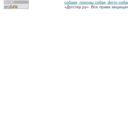
собаки, породы собак, фото собак
«Догстер.ру». Все права защище
разрешена только с письменного
«Догстер.ру»