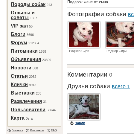
Подарок жене от сына
Породы собак
243
Отзывы и
Фотографии собаки
вс
советы
1367
VIP зал
55
Блоги
3696
Форум
212354
Питомники
Роджер Сири
Роджер Сири
1888
Объявления
23509
Новости
888
Комментарии
0
Статьи
2052
Клички
Друзья собаки
9913
всего 1
Выставки
253
Развлечения
31
Пользователи
58644
Карта
бета
Чарли
Главная
Контакты
FAQ