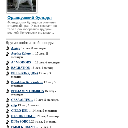
Французский бульдог
Французских бульдогов отличает
отважный нрав. У них компактное
тело с бочкообразной грудной
клеткой. Конечности сильные ...
Другие собаки этой породы:
Amigo
12 лет, 8 месяцев
Aurika Zoloto ...
17 лет, 11
месяцев
A" VIGDORS ...
17 лет, 6 месяцев
BAGRATION
16 лет, 1 месяц
BILLI-BON (ДЮк)
15 лет, 3
месяца
Byraldina Barakuda ...
17 лет, 5
месяцев
BЕNJAMIN TRIMBITA
16 лет, 7
месяцев
CEZA ALTES ...
19 лет, 8 месяцев
chip
19 лет, 1 месяц
CIELO DEL ...
14 лет, 9 месяцев
DASHIN DOM ...
19 лет, 3 месяца
DINA SOBOL
23 года, 2 месяца
EMMI KURAZH ...
17 лет, 1