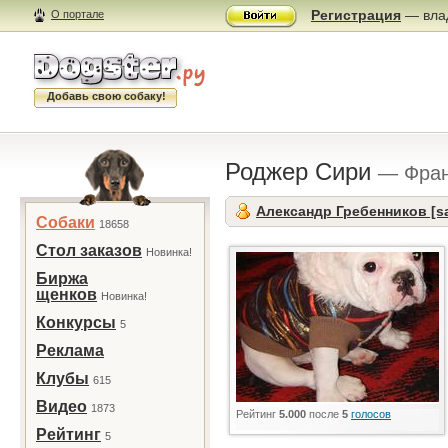
Регистрация
— влад
О портале
Добавь свою собаку!
Роджер Сири
— Фран
Александр Гребенников [s
Собаки
18658
Стол заказов
Новинка!
Биржа
щенков
Новинка!
Конкурсы
5
Реклама
Клубы
615
Видео
1873
Рейтинг
5.000
после
5
голосов
Рейтинг
5