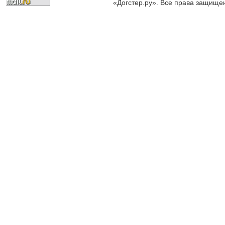
«Догстер.ру». Все права защище
разрешена только с письменного
«Догстер.ру»