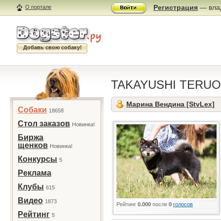
Регистрация
— влад
О портале
Добавь свою собаку!
TAKAYUSHI TERU
Марина Вендина [StvLex]
Собаки
18658
Стол заказов
Новинка!
Биржа
щенков
Новинка!
Конкурсы
5
Реклама
Клубы
615
Видео
1873
Рейтинг
0.000
после
0
голосов
Рейтинг
5