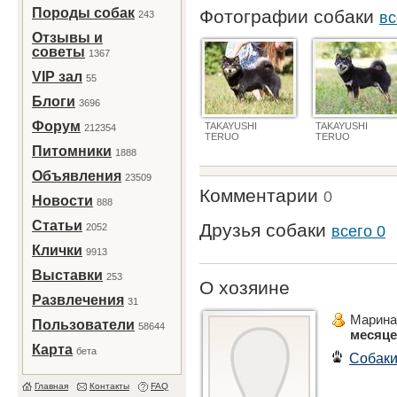
Породы собак
Фотографии собаки
243
вс
Отзывы и
советы
1367
VIP зал
55
Блоги
3696
Форум
TAKAYUSHI
TAKAYUSHI
212354
TERUO
TERUO
Питомники
1888
Объявления
23509
Комментарии
0
Новости
888
Статьи
Друзья собаки
2052
всего 0
Клички
9913
Выставки
253
О хозяине
Развлечения
31
Марина
Пользователи
58644
месяц
Карта
бета
Собак
Главная
Контакты
FAQ