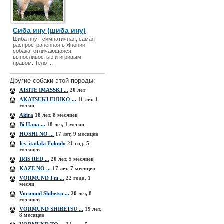
Сиба ину (шиба ину)
Шиба пну - симпатичная, самая
распространенная в Японии
собака, отличающаяся
выносливостью и игривым
нравом. Тело ...
Другие собаки этой породы:
AISITE IMASSKI ...
20 лет
AKATSUKI FUUKO ...
11 лет, 1
месяц
Akira
18 лет, 8 месяцев
Bi Hana ...
18 лет, 1 месяц
HOSHI NO ...
17 лет, 9 месяцев
Icy-itadaki Fukudo
21 год, 5
месяцев
IRIS RED ...
20 лет, 5 месяцев
KAZE NO ...
17 лет, 7 месяцев
VORMUND I'm ...
22 года, 1
месяц
Vormund Shibetsu ...
20 лет, 8
месяцев
VORMUND SHIBETSU ...
19 лет,
8 месяцев