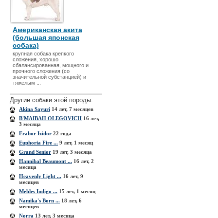
Американская акита
(большая японская
собака)
крупная собака крепкого
сложения, хорошо
сбалансированная, мощного и
прочного сложения (со
значительной субстанцией) и
тяжелым ...
Другие собаки этой породы:
Akina Sayuri
14 лет, 7 месяцев
B'MAIBAH OLEGOVICH
16 лет,
3 месяца
Erabor Izidor
22 года
Euphoria Fire ...
9 лет, 1 месяц
Grand Senior
19 лет, 3 месяца
Hannibal Beaumont ...
16 лет, 2
месяца
Heavenly Light ...
16 лет, 9
месяцев
Meldes Indigo ...
15 лет, 1 месяц
Namika's Born ...
18 лет, 6
месяцев
Norra
13 лет, 3 месяца