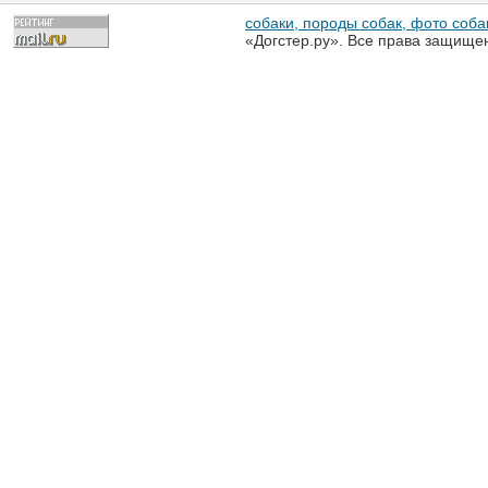
собаки, породы собак, фото собак
«Догстер.ру». Все права защище
разрешена только с письменного
«Догстер.ру»