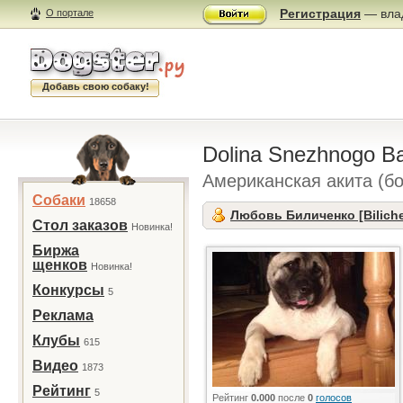
Регистрация
— влад
О портале
Добавь свою собаку!
Dolina Snezhnogo Ba
Американская акита (б
Собаки
18658
Любовь Биличенко [Bilich
Стол заказов
Новинка!
Биржа
щенков
Новинка!
Конкурсы
5
Реклама
Клубы
615
Видео
1873
Рейтинг
5
Рейтинг
0.000
после
0
голосов