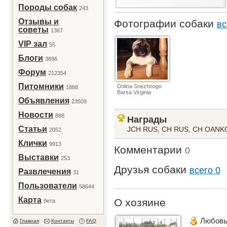
Породы собак
243
Отзывы и
Фотографии собаки
вс
советы
1367
VIP зал
55
Блоги
3696
Форум
212354
Питомники
Dolina Snezhnogo
1888
Barsa Virginia
Объявления
23509
Новости
888
Награды
Статьи
JCH RUS, CH RUS, CH OANKO
2052
Клички
9913
Комментарии
0
Выставки
253
Друзья собаки
всего 0
Развлечения
31
Пользователи
58644
Карта
О хозяине
бета
Любовь
Главная
Контакты
FAQ