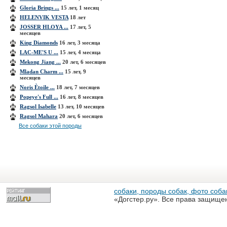
Gloria Brings ...
15 лет, 1 месяц
HELENVIK VESTA
18 лет
JOSSER HLOYA ...
17 лет, 5
месяцев
King Diamonds
16 лет, 3 месяца
LAC-ME'S U ...
15 лет, 4 месяца
Mekong Jiang ...
20 лет, 6 месяцев
Mladan Charm ...
15 лет, 9
месяцев
Noris Ètoile ...
18 лет, 7 месяцев
Popeye's Full ...
16 лет, 8 месяцев
Ragsol Isabelle
13 лет, 10 месяцев
Ragsol Mahara
20 лет, 6 месяцев
Все собаки этой породы
собаки, породы собак, фото собак
«Догстер.ру». Все права защище
разрешена только с письменного
«Догстер.ру»