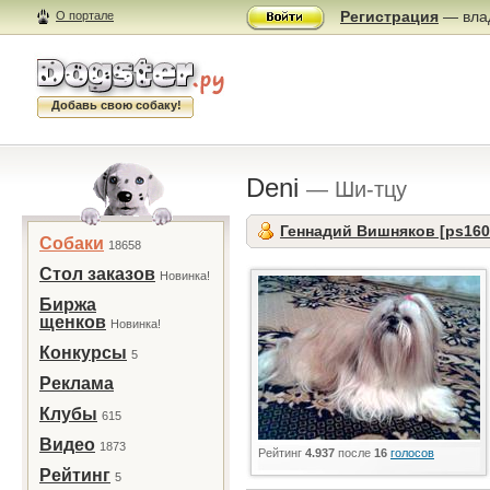
Регистрация
— влад
О портале
Добавь свою собаку!
Deni
— Ши-тцу
Геннадий Вишняков [ps160
Собаки
18658
Стол заказов
Новинка!
Биржа
щенков
Новинка!
Конкурсы
5
Реклама
Клубы
615
Видео
1873
Рейтинг
4.937
после
16
голосов
Рейтинг
5