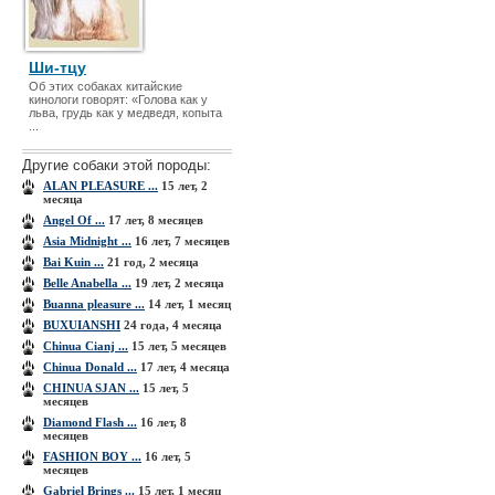
Ши-тцу
Об этих собаках китайские
кинологи говорят: «Голова как у
льва, грудь как у медведя, копыта
...
Другие собаки этой породы:
ALAN PLEASURE ...
15 лет, 2
месяца
Angel Of ...
17 лет, 8 месяцев
Asia Midnight ...
16 лет, 7 месяцев
Bai Kuin ...
21 год, 2 месяца
Belle Anabella ...
19 лет, 2 месяца
Buanna pleasure ...
14 лет, 1 месяц
BUXUIANSHI
24 года, 4 месяца
Chinua Cianj ...
15 лет, 5 месяцев
Chinua Donald ...
17 лет, 4 месяца
CHINUA SJAN ...
15 лет, 5
месяцев
Diamond Flash ...
16 лет, 8
месяцев
FASHION BOY ...
16 лет, 5
месяцев
Gabriel Brings ...
15 лет, 1 месяц