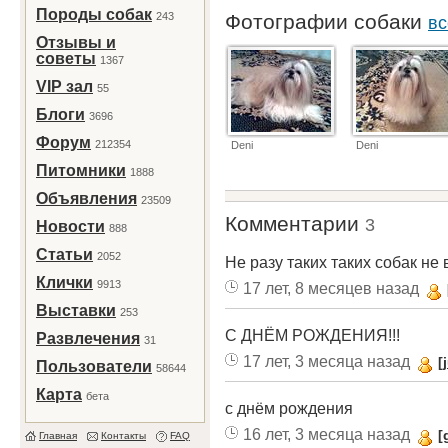
Породы собак
243
Фотографии собаки
вс
Отзывы и
советы
1367
VIP зал
55
Блоги
3696
Форум
212354
Deni
Deni
Питомники
1888
Объявления
23509
Комментарии
3
Новости
888
Статьи
2052
Не разу таких таких собак не
Клички
9913
17 лет, 8 месяцев назад
Выставки
253
С ДНЁМ РОЖДЕНИЯ!!!
Развлечения
31
17 лет, 3 месяца назад
[
Пользователи
58644
Карта
бета
с днём рождения
16 лет, 3 месяца назад
[
Главная
Контакты
FAQ