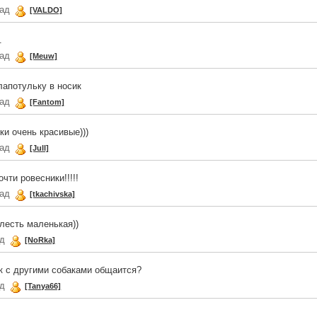
зад
[VALDO]
.
зад
[Meuw]
лапотульку в носик
зад
[Fantom]
ки очень красивые)))
зад
[Jull]
ти ровесники!!!!!
зад
[tkachivska]
лесть маленькая))
ад
[NoRka]
ак с другими собаками общаится?
ад
[Tanya66]