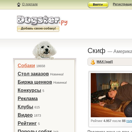
О портале
Регистраци
Добавь свою собаку!
Скиф
— Америка
MAX [gad]
Собаки
18658
Стол заказов
Новинка!
Биржа щенков
Новинка!
Конкурсы
5
Реклама
Клубы
615
Видео
1873
Рейтинг
4.957
после
88
гол
Рейтинг
5
Породы собак
Подарила жена на день р