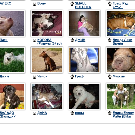
АЛЕКС
Bony
SMALL
Граф Рэд
BUTCHER
Стоун
"TYSON"
Пати
КОРОВА
ДЖИН
Линда Лаки
(Риджел Эйер)
Брейв
Джим
Челси
Граф
Максим
ВАЛЬДО
ДАНА
веста
Елика Еллоу
(Вальдик)
Рибн (Elika
Yellow Ribbo