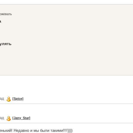
пожевать
а
гулять
зад
[Spice]
зад
[Jany_Star]
ький! Недавно и мы были такими!!!!))))