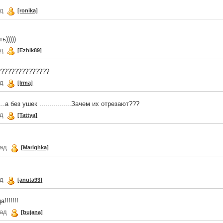
ад
[ronika]
ь)))))
ад
[Ezhik89]
???????????????
ад
[Irma]
..а без ушек ................Зачем их отрезают???
ад
[Tattya]
зад
[Marighka]
ад
[anuta93]
!!!!!!!
зад
[bujana]