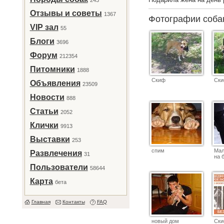
243
Отзывы и советы
1367
Фотографии соб
VIP зал
55
Блоги
3696
Форум
212354
Питомники
1888
Скиф
Ск
Объявления
23509
Новости
888
Статьи
2052
Клички
9913
Выставки
253
спим
Мал
Развлечения
31
на 
Пользователи
58644
Карта
бета
Главная
Контакты
FAQ
новый дом
Ск