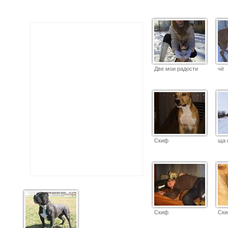
Две мои радости
чё
Скиф
ща 
Скиф
Ск