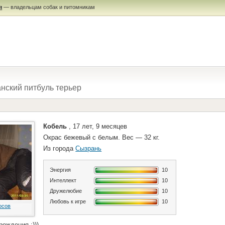
я
— владельцам собак и питомникам
нский питбуль терьер
Кобель
, 17 лет, 9 месяцев
Окрас бежевый с белым. Вес — 32 кг.
Из города
Сызрань
Энергия
10
Интеллект
10
Дружелюбие
10
Любовь к игре
10
осов
ождения :)))