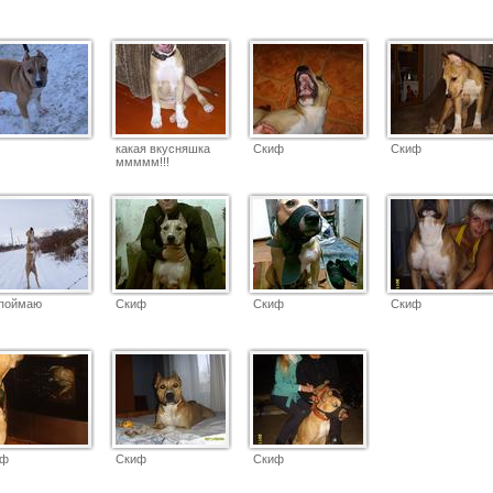
какая вкусняшка
Скиф
Скиф
ммммм!!!
поймаю
Скиф
Скиф
Скиф
иф
Скиф
Скиф