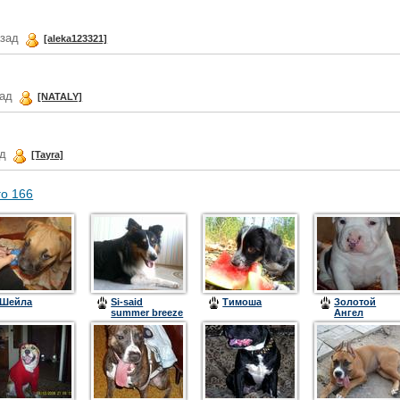
азад
[aleka123321]
зад
[NATALY]
ад
[Tayra]
го 166
Шейла
Si-said
Тимоша
Золотой
summer breeze
Ангел
(Бриз)
Хранитель Я
Франт II