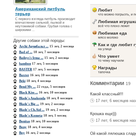
Американский питбуль
Любит
терьер
что можно погрызть, и 
С первого взгляда питбуль производит
Любимая игрушк
впечатление сильной, пылкой и
всё что плохо лежит
неутомимой собаки. Грубая голова с
широкими ...
Любимая еда
мясо молоко
Другие собаки этой породы:
Как и где любит 
Archi Арчибальт ...
15 лет, 2 месяца
на улице
Bad of ...
18 лет, 7 месяцев
Что умеет
Baileys's Irma ...
15 лет, 2 месяца
то чему научили
bambon
17 лет, 5 месяцев
Награды
BASTER
17 лет, 5 месяцев
тапочка
Baxter
16 лет, 10 месяцев
Beki
18 лет, 4 месяца
Комментарии
19
Bend My ...
22 года, 5 месяцев
Black Kiss ...
16 лет, 10 месяцев
Какой классный!!!
Blade`s Anakonda
18 лет, 8 месяцев
17 лет, 6 месяцев на
Blade`s Big ...
19 лет, 2 месяца
Blade`s Ch.Aid ...
19 лет, 2 месяца
Крошка еще)))
Blade`s Kometa
18 лет, 1 месяц
17 лет, 6 месяцев на
Bonitas
18 лет, 10 месяцев
Bony
18 лет, 4 месяца
Boy
16 лет, 2 месяца
Ой какой лялюшка сладен