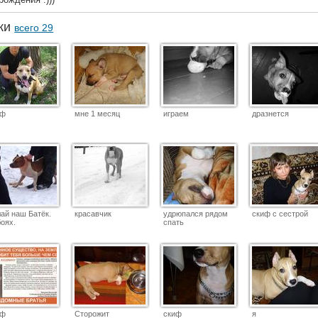
аки
всего 29
иф
мне 1 месяц
играем
дразнется
ай наш Батёк.
красавчик
удрюпался рядом
скиф с сестрой
боях.
спать
иф
Сторожит
скиф
я