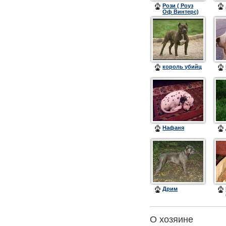
Рози ( Роуз
Оф Винтерс)
король убийц
Нафаня
Дрим
О хозяине