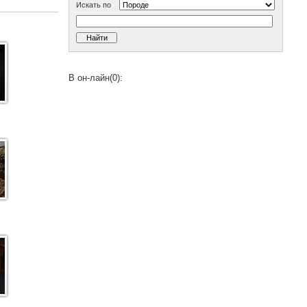
Искать по
В он-лайн(0):