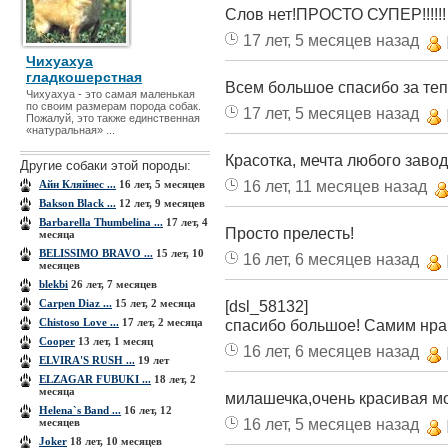
Слов нет!ПРОСТО СУПЕР!!!!!!
17 лет, 5 месяцев назад
Чихуахуа
гладкошерстная
Всем большое спасибо за теп
Чихуахуа - это самая маленькая
по своим размерам порода собак.
17 лет, 5 месяцев назад
Пожалуй, это также единственная
«натуральная» ...
Красотка, мечта любого завод
Другие собаки этой породы:
16 лет, 11 месяцев назад
Aйн Кляйнес ...
16 лет, 5 месяцев
Bakson Black ...
12 лет, 9 месяцев
Barbarella Thumbelina ...
17 лет, 4
Просто прелесть!
месяца
BELISSIMO BRAVO ...
15 лет, 10
16 лет, 6 месяцев назад
месяцев
blekbi
26 лет, 7 месяцев
Carpen Diaz ...
15 лет, 2 месяца
[dsl_58132]
Chistoso Love ...
17 лет, 2 месяца
спасибо большое! Самим нра
Cooper
13 лет, 1 месяц
16 лет, 6 месяцев назад
ELVIRA'S RUSH ...
19 лет
ELZAGAR FUBUKI ...
18 лет, 2
месяца
милашечка,очень красивая мор
Helena`s Band ...
16 лет, 12
16 лет, 5 месяцев назад
месяцев
Joker
18 лет, 10 месяцев