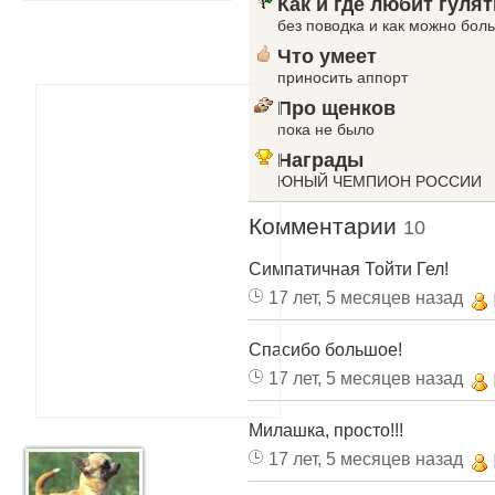
Как и где любит гулят
без поводка и как можно бол
Что умеет
приносить аппорт
Про щенков
пока не было
Награды
ЮНЫЙ ЧЕМПИОН РОССИИ
Комментарии
10
Симпатичная Тойти Гел!
17 лет, 5 месяцев назад
Спасибо большое!
17 лет, 5 месяцев назад
Милашка, просто!!!
17 лет, 5 месяцев назад