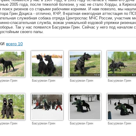
енью 2005 года, после тяжелой болезни, у нас не стало Хорды, а Кирюх
и поиск ризенов со старыми рабочими корнями. И нам повезло, мы нашли
тора Грин Доциса - отлично, КЧР, 8-кратная ежегодная аттестация по П
сательная служебная собака отряда Центроспас МЧС России, участник м
винно-спасательная служба, вожак уникальной ездовой упряжки ризеншн
оборье. Так у нас появился Басурман Грин. Сейчас у него под началом с
 достойным своего папы.
аки
всего 10
урман Грин
Басурман Грин
Басурман Грин
Басурман Грин
урман Грин
Басурман Грин
Басурман Грин
Басурман Грин