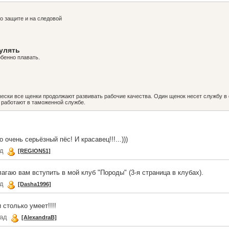
о защите и на следовой
гулять
обенно плавать.
чески все щенки продолжают развивать рабочие качества. Один щенок несет службу в
 работают в таможенной службе.
 очень серьёзный пёс! И красавец!!!...)))
ад
[REGION51]
агаю вам вступить в мой клуб "Породы" (3-я страница в клубах).
ад
[Dasha1996]
 столько умеет!!!!
зад
[AlexandraB]