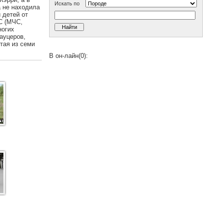
Искать по
а не находила
 детей от
СС (МЧС,
ногих
ауцеров,
тая из семи
В он-лайн(0):