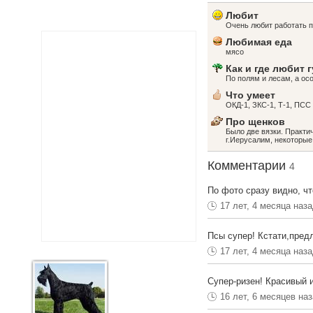
Любит
Очень любит работать п
Любимая еда
мясо
Как и где любит 
По полям и лесам, а ос
Что умеет
ОКД-1, ЗКС-1, Т-1, ПСС
Про щенков
Было две вязки. Практи
г.Иерусалим, некоторые
Комментарии
4
По фото сразу видно, что
17 лет, 4 месяца наз
Псы супер! Кстати,предл
17 лет, 4 месяца наз
Супер-ризен! Красивый и
16 лет, 6 месяцев на