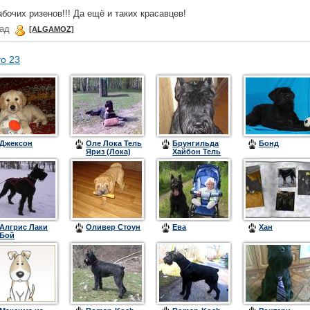
бочих ризенов!!! Да ещё и таких красавцев!
зад
[ALGAMOZ]
го 23
Джексон
Оле Лока Тель
Брунгильда
Бонд
Яриз (Лока)
Хайбон Тель
(Буча)
Алгрис Лаки
Оливер Стоун
Ева
Хан
Бой