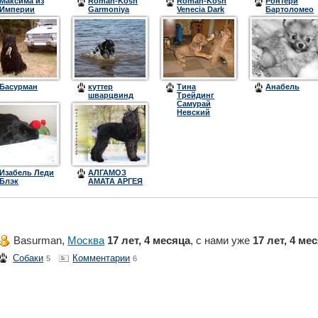
Максима из
Roman-Kosh
Roman-Kosh
Ронтери
Империи
Garmoniya
Venecia Dark
Бартоломео
Лариэл
Rose Wind
Night
Басурман
куттер
Тина
Анабель
шварцвинд
Трейдинг
Самурай
Невский
Изабель Леди
АЛГАМОЗ
Блэк
АМАТА АРГЕЯ
Basurman,
Москва
17 лет, 4 месяца
, с нами уже
17 лет, 4 ме
Собаки
Комментарии
5
6