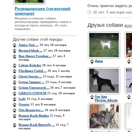
Очень приятно видеть ра
Ризеншнауцер (гигантский
16 лет, 5 месяцев на
шнауцер)
Мощные и сильные собаки,
ризеншнауцеры привержены семье и
Друзья собаки
все
всегда не прочь поиграть. Их тело
покрывает ...
Другие собаки этой породы:
Amira Noir ...
19 лет, 10 месяцев
Bernard bleak ...
27 лет, 10 месяцев
Bon-Sheggi Freedom ...
17 лет, 4
месяца
Дана
Celeste Kelador
20 лет, 4 месяца
Flerdimon Useful ...
19 лет, 1 месяц
Gloris Species ...
23 года, 11 месяцев
Grigus Summer ...
23 года, 4 месяца
Grigus Unexpected ...
26 лет, 7 месяцев
GRIGUS UNIQUM
21 год, 10 месяцев
Гер Хип
Lady
21 год, 6 месяцев
Ригель Айсли
Orsetto
13 лет, 8 месяцев
Otis Boanergos ...
16 лет, 8 месяцев
Roman-Kosh Alushta
22 года, 9
месяцев
Roman-Kosh Butterfly ...
21 год, 7
месяцев