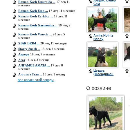
Алгрис Супер
Roman-Kosh Esmiralda ...
17 лет, 11
Сэм
месяцев
Roman-Kosh Eson ...
17 лет, 11 месяцев
Roman-Kosh Evridica ...
17 лет, 11
месяцев
Roman-Kosh Garmoniya ...
19 лет, 2
месяца
Roman-Kosh Venecia ...
20 лет, 5
Amira Noir iz
месяцев
Bandy
Chernyh
STAR DRIM ...
20 лет, 11 месяцев
Starry Spark ...
13 лет, 4 месяца
Аврора
19 лет, 7 месяцев
Агат
16 лет, 3 месяца
АЛГАМОЗ АМАТА ...
17 лет, 8
месяцев
Цезарь
(Флердимон
Алгамоз Гали ...
15 лет, 1 месяц
Жиголо)
Все собаки этой породы
О хозяине