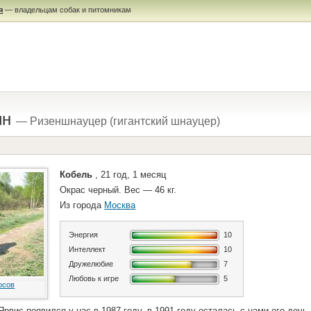
я
— владельцам собак и питомникам
ин
— Ризеншнауцер (гигантский шнауцер)
Кобель
, 21 год, 1 месяц
Окрас черный. Вес — 46 кг.
Из города
Москва
Энергия
10
Интеллект
10
Дружелюбие
7
Любовь к игре
5
осов
рвис появился у нас в 1987 году, в 1991 году осталась с нами его дочь 