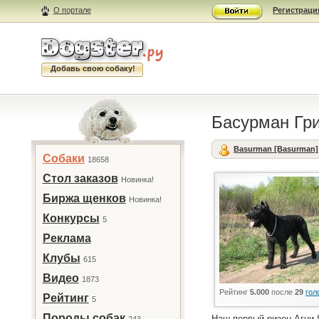
О портале
Регистраци
Добавь свою собаку!
Басурман Гр
Basurman [Basurman]
Собаки
18658
Стол заказов
Новинка!
Биржа щенков
Новинка!
Конкурсы
5
Реклама
Клубы
615
Видео
1873
Рейтинг
5.000
после
29
гол
Рейтинг
5
Породы собак
Наш первый ризен Агни Я