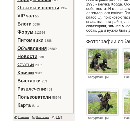
243
1993 - внучка Хорда. Ос
Отзывы и советы
1367
себе места. И мы начал
легендарного кобеля Гек
VIP зал
55
класс С), поисково-спа
спасательных работ, ла
Блоги
3696
скиджоринг, зимнее мног
собак, да и нужно быть
Форум
212354
Питомники
Фотографии соб
1888
Объявления
23509
Новости
888
Статьи
2052
Клички
9913
Басурман Грин
Бас
Выставки
253
Развлечения
31
Пользователи
58644
Карта
бета
Главная
Контакты
FAQ
Басурман Грин
Бас