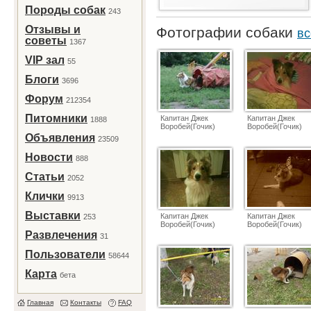
Породы собак
243
Отзывы и
Фотографии собаки
вс
советы
1367
VIP зал
55
Блоги
3696
Форум
212354
Питомники
Капитан Джек
Капитан Джек
1888
Воробей(Гочик)
Воробей(Гочик)
Объявления
23509
Новости
888
Статьи
2052
Клички
9913
Выставки
Капитан Джек
Капитан Джек
253
Воробей(Гочик)
Воробей(Гочик)
Развлечения
31
Пользователи
58644
Карта
бета
Главная
Контакты
FAQ