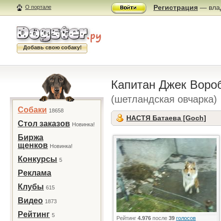
Регистрация
— влад
О портале
Добавь свою собаку!
Капитан Джек Воро
(шетландская овчарка)
Собаки
18658
НАСТЯ Батаева [Goch]
Стол заказов
Новинка!
Биржа
щенков
Новинка!
Конкурсы
5
Реклама
Клубы
615
Видео
1873
Рейтинг
5
Рейтинг
4.976
после
39
голосов