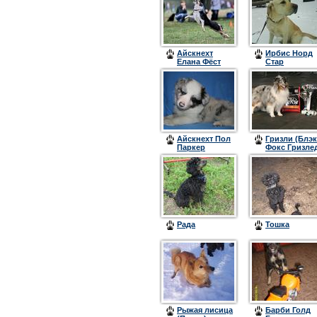
Айскнехт
Ирбис Норд
Елана Фёст
Стар
Айскнехт Пол
Гризли (Блэк
Паркер
Фокс Гризле
(Спарки)
Гарнет)
Рада
Тошка
Рыжая лисица
Барби Голд