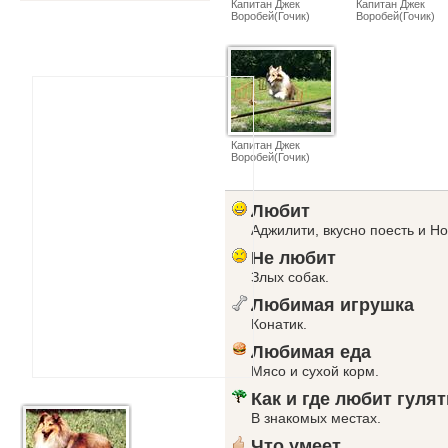
Капитан Джек
Капитан Джек
Воробей(Гочик)
Воробей(Гочик)
Капитан Джек
Воробей(Гочик)
Любит
Аджилити, вкусно поесть и Но
Не любит
Злых собак.
Любимая игрушка
Конатик.
Любимая еда
Мясо и сухой корм.
Как и где любит гулят
В знакомых местах.
Что умеет