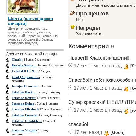
Дарить мне и моим близким с
Про щенков
Шелти (шетландская
Нет.
овчарка)
Награды
Шелти - очаровательная,
красивая собака с длинной,
За аджилити.
роскошной шерстью. Основные
окрасы: соболиный с белым,
мраморно-голубой, ...
Комментарии
9
Другие собаки этой породы:
Привет!!! Классный шелти!!!
Charlie
15 лет, 7 месяцев
17 лет, 1 месяц назад
Eurasia Sunny ...
16 лет, 8 месяцев
[Sh
Fabi GOLDEN ...
22 года
Graf (Карнавал ...
17 лет, 7
Спасибо!У тебя тоже,особенн
месяцев
Irinejer Diamond ...
12 лет
17 лет, 1 месяц назад
[G
Jetstone Dark ...
17 лет, 1 месяц
Jetstone Detroit
17 лет, 1 месяц
Супер красивый ШЕЛЛЛЛТИи
Jetstone Dukat
17 лет, 1 месяц
17 лет, 1 месяц назад
Jetstone Elizabeth
17 лет, 1 месяц
[r
Jetstone Eurostar
17 лет, 1 месяц
Jetstone Galaktik ...
17 лет, 4
спасибо!
месяца
Jetstone Virginia
18 лет, 8
17 лет назад
[Goch]
месяцев