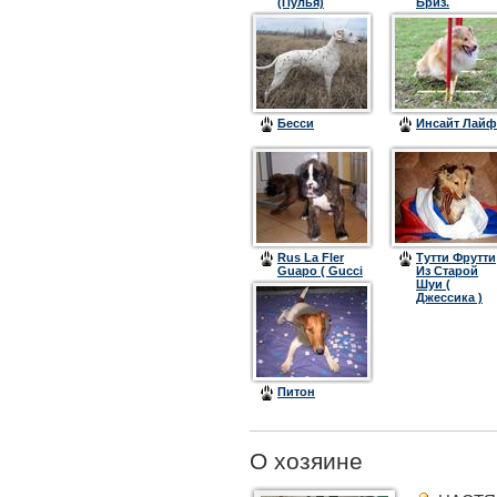
(Пулья)
Бриз.
Бесси
Инсайт Лайф
Rus La Fler
Тутти Фрутти
Guapo ( Gucci
Из Старой
)
Шуи (
Джессика )
Питон
О хозяине