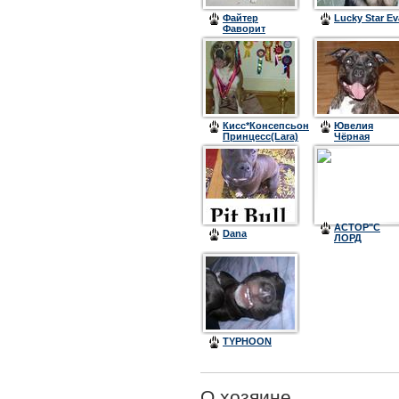
Файтер
Lucky Star Ev
Фаворит
(Порш)
Кисс*Консепсьон
Ювелия
Принцесс(Lara)
Чёрная
Жемчyжина
(Prima)
АСТОР"С
Dana
ЛОРД
TYPHOON
О хозяине