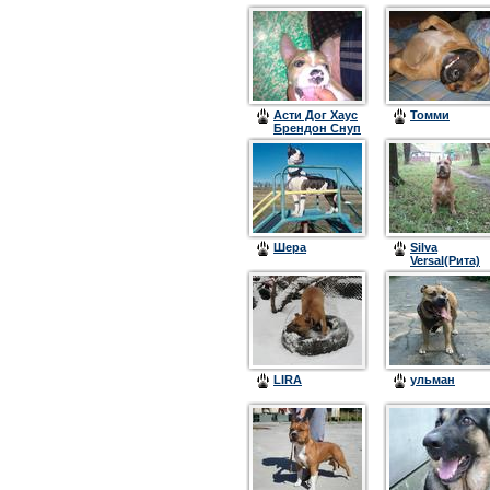
Асти Дог Хаус
Томми
Брендон Снуп
Шера
Silva
Versal(Рита)
LIRA
ульман