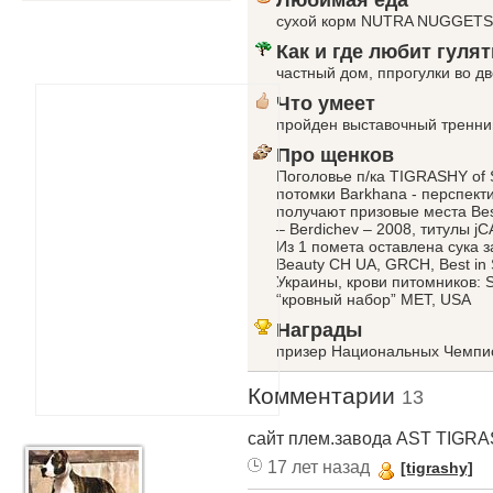
Любимая еда
сухой корм NUTRA NUGGETS
Как и где любит гулят
частный дом, ппрогулки во д
Что умеет
пройден выставочный треннин
Про щенков
Поголовье п/ка TIGRASHY o
потомки Barkhana - перспект
получают призовые места Bes
– Berdichev – 2008, титулы jCA
Из 1 помета оставлена сука 
Beauty CH UA, GRCH, Best in
Украины, крови питомников: 
“кровный набор” MET, USA
Награды
призер Национальных Чемпио
Комментарии
13
сайт плем.завода AST TIGRASHY
17 лет назад
[tigrashy]