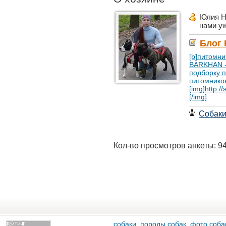
Юлия Н
нами у
Блог
[b]питомн
BARKHAN - h
подборку 
питомников
[img]http:/
[/img]
Собак
Кол-во просмотров анкеты: 9
собаки, породы собак, фото собак