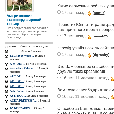
Какие серьезные ребятки у вас
17 лет назад
[somik]
Американский
стаффордширский
терьер
Приветик Юля и Тиграши ,рад
Это средних размеров собаки с
вам приятного время препров
жестким и коротким шерстным
покровом. Ок­рас варьирует от
17 лет назад
[masik25]
бежевого до ...
Другие собаки этой породы:
http://tigrystaffs.ucoz.ru/ сай
_______
26 лет, 7 месяцев
17 лет назад
[tigrashy]
12.03.2010 умер ...
20 лет, 3
месяца
A'm Anny ...
18 лет, 3 месяца
Это Вам большое спасибо, что
Amfashion Zalman ...
15 лет, 9
друзьях таких крсавцев!!!
месяцев
ART OF ...
17 лет, 7 месяцев
16 лет, 11 месяцев назад
ART OF ...
17 лет, 7 месяцев
ART OF ...
17 лет, 7 месяцев
Вам тоже спасибо,приятно смо
Asti Dog ...
16 лет, 1 месяц
ASTI DOG ...
20 лет, 3 месяца
16 лет, 11 месяцев назад
AZIZA PRINТSESA ...
18 лет, 11
месяцев
Спасибо за Ваш комментарий!
BADEN BADEN ...
15 лет, 2
месяца
с нами дружить!)))Ваши собаки