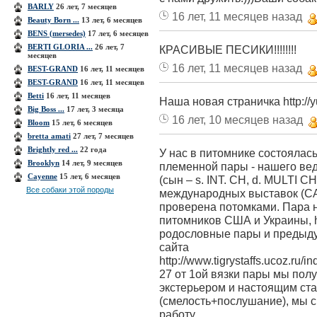
BARLY
26 лет, 7 месяцев
16 лет, 11 месяцев назад
Beauty Born ...
13 лет, 6 месяцев
BENS (mersedes)
17 лет, 6 месяцев
BERTI GLORIA ...
26 лет, 7
КРАСИВЫЕ ПЕСИКИ!!!!!!!!
месяцев
16 лет, 11 месяцев назад
BEST-GRAND
16 лет, 11 месяцев
BEST-GRAND
16 лет, 11 месяцев
Betti
16 лет, 11 месяцев
Наша новая страничка http://yu
Big Boss ...
17 лет, 3 месяца
16 лет, 10 месяцев назад
Bloom
15 лет, 6 месяцев
bretta amati
27 лет, 7 месяцев
Brightly red ...
22 года
У нас в питомнике состоялась
Brooklyn
14 лет, 9 месяцев
племенной пары - нашего вед
Cayenne
15 лет, 6 месяцев
(сын – s. INT. CH, d. MULTI 
Все собаки этой породы
международных выставок (CA
проверена потомками. Пара н
питомников США и Украины, http
родословные пары и предыду
сайта
http://www.tigrystaffs.ucoz.ru
27 от 1ой вязки пары мы пол
экстерьером и настоящим с
(смелость+послушание), мы с
работу