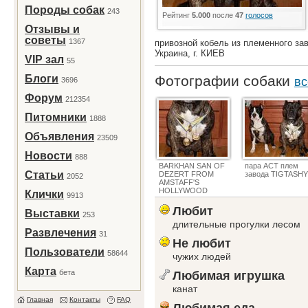
Породы собак
243
Рейтинг
5.000
после
47
голосов
Отзывы и
советы
1367
привозной кобель из племенного 
Украина, г. КИЕВ
VIP зал
55
Блоги
Фотографии собаки
вс
3696
Форум
212354
Питомники
1888
Объявления
23509
Новости
888
BARKHAN SAN OF
пара АСТ плем
Статьи
DEZERT FROM
завода TIGTASHY
2052
AMSTAFF'S
HOLLYWOOD
Клички
9913
Любит
Выставки
253
длительные прогулки лесом
Развлечения
31
Не любит
Пользователи
58644
чужих людей
Карта
бета
Любимая игрушка
канат
Главная
Контакты
FAQ