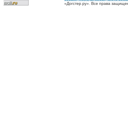
«Догстер.ру». Все права защище
разрешена только с письменного
«Догстер.ру»