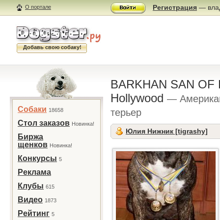
Регистрация
— влад
О портале
Добавь свою собаку!
BARKHAN SAN OF D
Hollywood
— Америка
Собаки
18658
терьер
Стол заказов
Новинка!
Юлия Нижник [tigrashy]
Биржа
щенков
Новинка!
Конкурсы
5
Реклама
Клубы
615
Видео
1873
Рейтинг
5