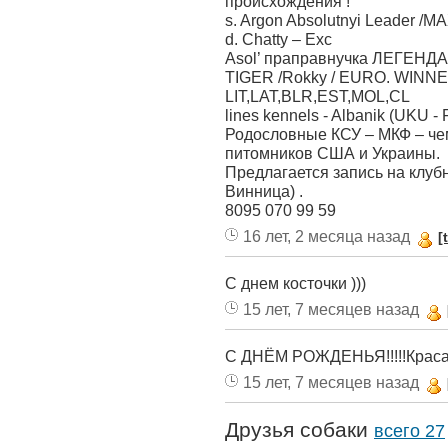
происхождения !
s. Argon Absolutnyi Leader /M
d. Chatty – Exc
Аsol’ праправнучка ЛЕГЕН
TIGER /Rokky / EURO. WINNE
LIT,LAT,BLR,EST,MOL,CL
lines kennels - Albanik (UKU - F
Родословные КСУ – МКФ – че
питомников США и Украины.
Предлагается запись на клуб
Винница) .
8095 070 99 59
16 лет, 2 месяца назад
[
С днем косточки )))
15 лет, 7 месяцев назад
С ДНЁМ РОЖДЕНЬЯ!!!!!Красавц
15 лет, 7 месяцев назад
Друзья собаки
всего 27