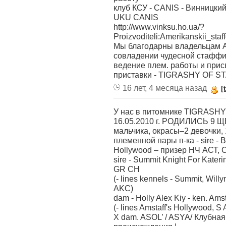
клуб КСУ - CANIS - Bинницки
UKU CANIS
http://www.vinksu.ho.ua/?
Proizvoditeli:Amerikanskii_staf
Мы благодарны владельцам А
совладении чудесной стаффи
ведение плем. работы и при
приставки - TIGRASHY OF
16 лет, 4 месяца назад
[
У нас в питомнике TIGRAS
16.05.2010 г. РОДИЛИСЬ 9 ЩЕ
мальчика, окрасы–2 девочки,
племенной пары п-ка - sire - B
Hollywood – призер НЧ АСТ,
sire - Summit Knight For Kater
GR CH
(- lines kennels - Summit, Wil
AKC)
dam - Holly Alex Kiy - ken. Am
(- lines Amstaff's Hollywood, S
Х dam. ASOL’ / ASYA/ Клуб