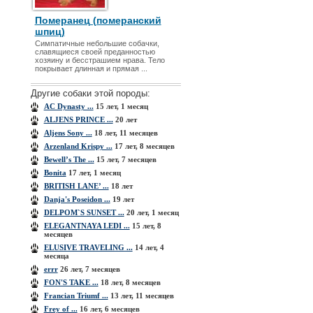
Померанец (померанский
шпиц)
Симпатичные небольшие собачки,
славящиеся своей преданностью
хозяину и бесстрашием нрава. Тело
покрывает длинная и прямая ...
Другие собаки этой породы:
AC Dynasty ...
15 лет, 1 месяц
ALJENS PRINCE ...
20 лет
Aljens Sony ...
18 лет, 11 месяцев
Arzenland Krispy ...
17 лет, 8 месяцев
Bewell’s The ...
15 лет, 7 месяцев
Bonita
17 лет, 1 месяц
BRITISH LANE’ ...
18 лет
Danja's Poseidon ...
19 лет
DELPOM`S SUNSET ...
20 лет, 1 месяц
ELEGANTNAYA LEDI ...
15 лет, 8
месяцев
ELUSIVE TRAVELING ...
14 лет, 4
месяца
errr
26 лет, 7 месяцев
FON'S TAKE ...
18 лет, 8 месяцев
Francian Triumf ...
13 лет, 11 месяцев
Frey of ...
16 лет, 6 месяцев