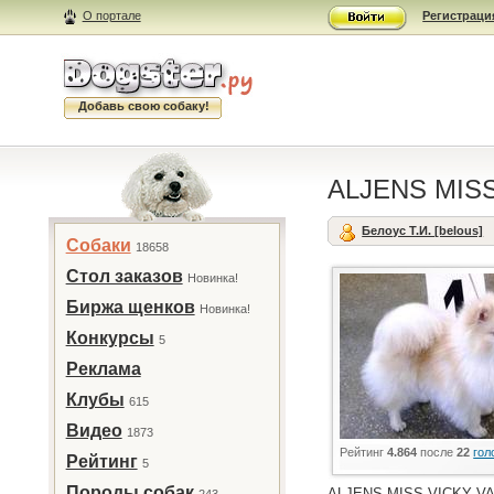
О портале
Регистраци
Добавь свою собаку!
ALJENS MIS
Белоус Т.И. [belous]
Собаки
18658
Стол заказов
Новинка!
Биржа щенков
Новинка!
Конкурсы
5
Реклама
Клубы
615
Видео
1873
Рейтинг
4.864
после
22
гол
Рейтинг
5
Породы собак
ALJENS MISS VICKY VAL