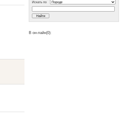
Искать по
В он-лайн(0):