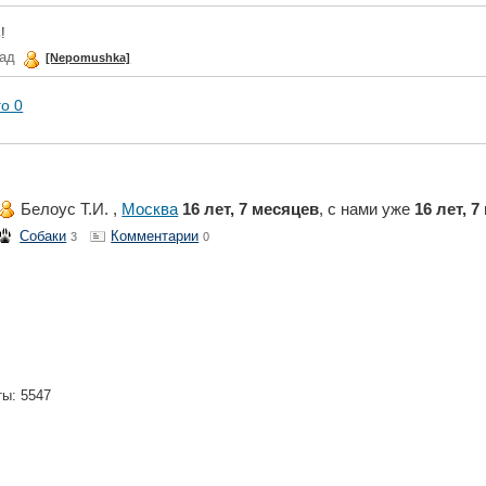
!
зад
[Nepomushka]
го 0
Белоус Т.И. ,
Москва
16 лет, 7 месяцев
, с нами уже
16 лет, 
Собаки
Комментарии
3
0
ты: 5547