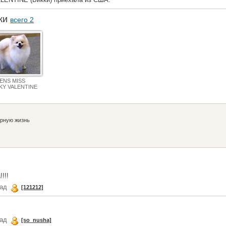
аки
всего 2
ENS MISS
KY VALENTINE
урную жизнь
!!!
зад
[121212]
зад
[so_nusha]