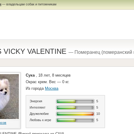
я
— владельцам собак и питомникам
S VICKY VALENTINE
— Померанец (померанский 
Сука
, 18 лет, 8 месяцев
Окрас крем. Вес — 0 кг.
Из города
Москва
Энергия
5
Интеллект
5
Дружелюбие
10
Любовь к игре
5
осов
ENTINE (Викки) приехала из США.