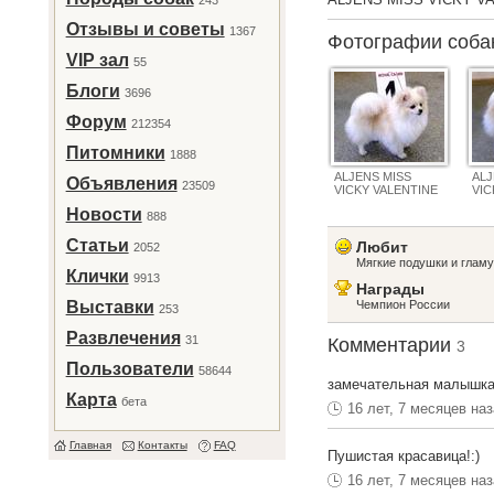
243
Отзывы и советы
1367
Фотографии соб
VIP зал
55
Блоги
3696
Форум
212354
Питомники
1888
ALJENS MISS
ALJ
Объявления
23509
VICKY VALENTINE
VIC
Новости
888
Статьи
Любит
2052
Мягкие подушки и глам
Клички
9913
Награды
Выставки
Чемпион России
253
Развлечения
31
Комментарии
3
Пользователи
58644
замечательная малышка!
Карта
бета
16 лет, 7 месяцев на
Главная
Контакты
FAQ
Пушистая красавица!:)
16 лет, 7 месяцев на