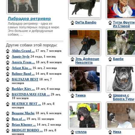
Лабрадор ретривер
Del'la Bandjo
Тутти Фрутти
Лабрадор ретривер - одна из
Из Старой
самых популярных пород в мире.
Шуи (
Это большие и добродушные
Джессика )
собаки, ...
Другие собаки этой породы:
Ahiles Grand ...
17 лет, 7 месяцев
Ampir-Style
24 года, 1 месяц
Эль Дофроше
Барби
Asterix From ...
18 лет, 8 месяцев
Николетта
Atlant Kiss ...
16 лет, 2 месяца
Balinor Band ...
14 лет, 8 месяцев
BALTAZAR BEST
18 лет, 7
месяцев
Barklay Kiev ...
19 лет, 4 месяца
BASTINDA MAY-STAR ...
29 лет,
Тимка
Шервуд с
10 месяцев
Берега Туры
BEATRICE BEST ...
19 лет, 8
месяцев
Bessame Mucho
18 лет, 6 месяцев
Boss of ...
19 лет, 11 месяцев
Brian Khonor ...
14 лет, 2 месяца
BRIDGIT BORDO ...
19 лет, 8
стелла
Ника
месяцев