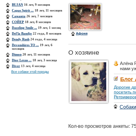
BUJAN
16 лет, 9 месяцев
Capas Spirit ...
18 лет, 11 месяцев
Cаманта
26 лет, 7 месяцев
CОЙЕР
18 лет, 8 месяцев
Dazzling Smile ...
19 лет, 1 месяц
Del'la Bandjo
22 года, 8 месяцев
Афоня
Dendy Rush
24 года, 4 месяца
Devonshires TO ...
19 лет, 6
месяцев
О хозяине
Dimon
20 лет, 11 месяцев
Dior Lexus ...
18 лет, 3 месяца
Алёна 
Diver
13 лет, 4 месяца
нами у
Все собаки этой породы
Блог 
Дорогие д
посетить п
Ретриверов!
Собак
Кол-во просмотров анкеты: 7