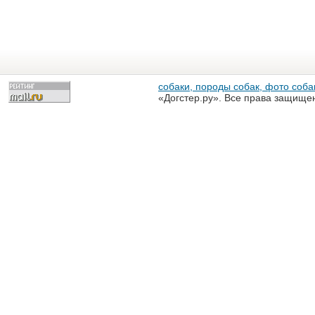
собаки, породы собак, фото собак
«Догстер.ру». Все права защище
разрешена только с письменного
«Догстер.ру»