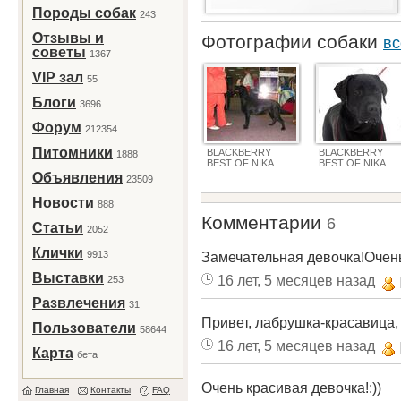
Породы собак
243
Отзывы и
Фотографии собаки
вс
советы
1367
VIP зал
55
Блоги
3696
Форум
212354
Питомники
BLACKBERRY
BLACKBERRY
1888
BEST OF NIKA
BEST OF NIKA
Объявления
23509
Новости
888
Комментарии
6
Статьи
2052
Клички
9913
Замечательная девочка!Очен
Выставки
16 лет, 5 месяцев назад
253
Развлечения
31
Привет, лабрушка-красавица,
Пользователи
58644
16 лет, 5 месяцев назад
Карта
бета
Очень красивая девочка!:))
Главная
Контакты
FAQ