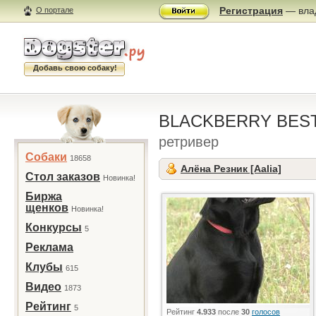
Регистрация
— влад
О портале
Добавь свою собаку!
BLACKBERRY BEST
ретривер
Собаки
18658
Алёна Резник [Aalia]
Стол заказов
Новинка!
Биржа
щенков
Новинка!
Конкурсы
5
Реклама
Клубы
615
Видео
1873
Рейтинг
5
Рейтинг
4.933
после
30
голосов