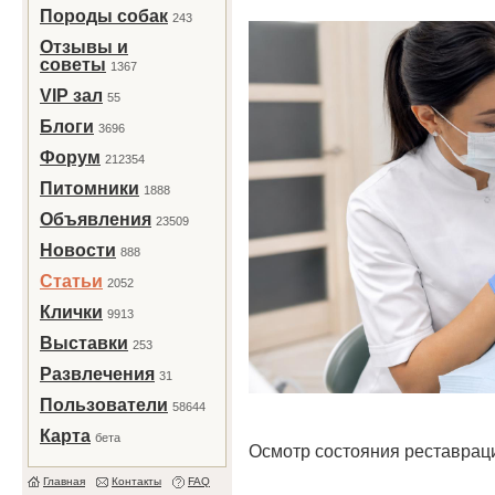
Породы собак
243
Отзывы и
советы
1367
VIP зал
55
Блоги
3696
Форум
212354
Питомники
1888
Объявления
23509
Новости
888
Статьи
2052
Клички
9913
Выставки
253
Развлечения
31
Пользователи
58644
Карта
бета
Осмотр состояния реставрац
Главная
Контакты
FAQ