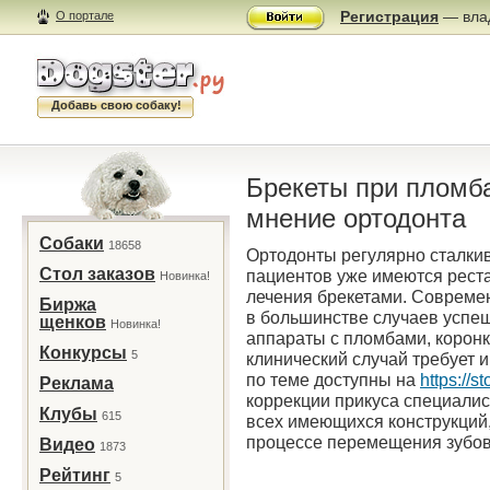
Регистрация
— влад
О портале
Добавь свою собаку!
Брекеты при пломба
мнение ортодонта
Собаки
18658
Ортодонты регулярно сталкив
Стол заказов
пациентов уже имеются рест
Новинка!
лечения брекетами. Совреме
Биржа
в большинстве случаев успеш
щенков
Новинка!
аппараты с пломбами, корон
Конкурсы
5
клинический случай требует 
по теме доступны на
https://s
Реклама
коррекции прикуса специалис
Клубы
615
всех имеющихся конструкций
процессе перемещения зубов
Видео
1873
Рейтинг
5