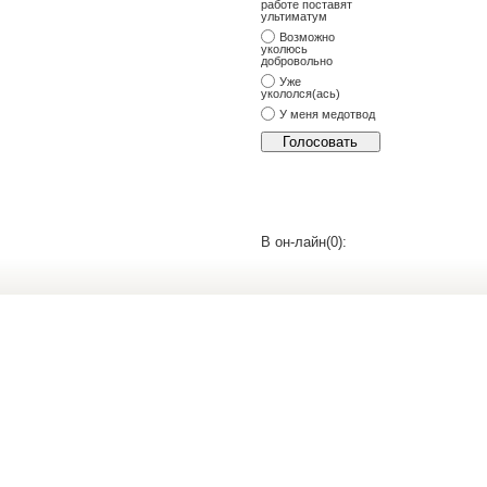
работе поставят
ультиматум
Возможно
уколюсь
добровольно
Уже
укололся(ась)
У меня медотвод
В он-лайн(0):