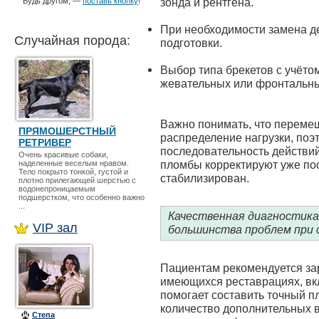
зонда и рентгена.
Будь другом, —
поставь кнопку
!
При необходимости замена д
Случайная порода:
подготовки.
Выбор типа брекетов с учёт
жевательных или фронтальны
Важно понимать, что перемещ
ПРЯМОШЕРСТНЫЙ
распределение нагрузки, поэ
РЕТРИВЕР
последовательность действий
Очень красивые собаки,
пломбы корректируют уже пос
наделенные веселым нравом.
Тело покрыто тонкой, густой и
стабилизирован.
плотно прилегающей шерстью с
водонепроницаемым
подшерстком, что особенно важно
...
Качественная диагностика
VIP зал
большинства проблем при 
Пациентам рекомендуется за
имеющихся реставрациях, вкл
помогает составить точный п
количество дополнительных в
Степа